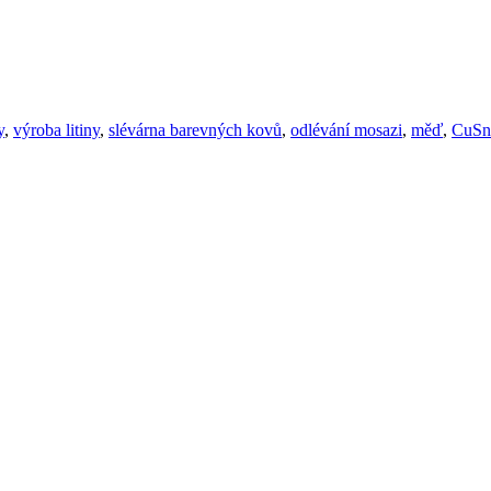
y
,
výroba litiny
,
slévárna barevných kovů
,
odlévání mosazi
,
měď
,
CuSn