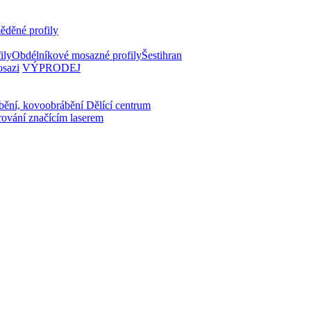
ěděné profily
ily
Obdélníkové mosazné profily
Šestihran
osazi
VÝPRODEJ
bění, kovoobrábění
Dělící centrum
rování značícím laserem