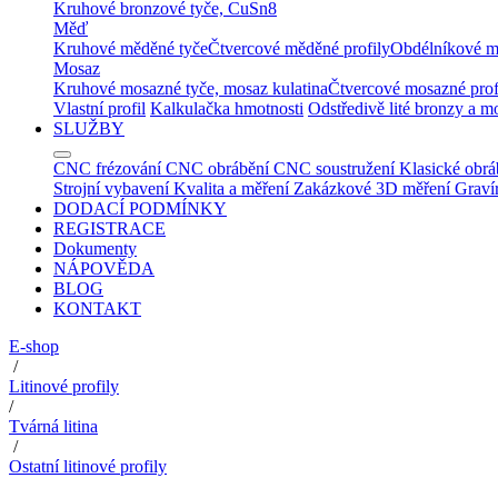
Kruhové bronzové tyče, CuSn8
Měď
Kruhové měděné tyče
Čtvercové měděné profily
Obdélníkové m
Mosaz
Kruhové mosazné tyče, mosaz kulatina
Čtvercové mosazné prof
Vlastní profil
Kalkulačka hmotnosti
Odstředivě lité bronzy a m
SLUŽBY
CNC frézování
CNC obrábění
CNC soustružení
Klasické obrá
Strojní vybavení
Kvalita a měření
Zakázkové 3D měření
Graví
DODACÍ PODMÍNKY
REGISTRACE
Dokumenty
NÁPOVĚDA
BLOG
KONTAKT
E-shop
/
Litinové profily
/
Tvárná litina
/
Ostatní litinové profily