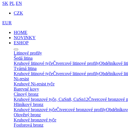
SK
PL
EN
CZK
EUR
HOME
NOVINKY
ESHOP
Litinové profily
Šedá litina
Kruhové litinové tyče
Čtvercové litinové profily
Obdélníkové lit
Tvárná litina
Kruhové litinové tyče
Čtvercové litinové profily
Obdélníkové lit
Ni-resist
Kruhové Ni-resist tyče
Barevné kovy
Cínový bronz
Kruhové bronzové tyče, CuSn8, CuSn12
Čtvercové bronzové p
Hliníkový bronz
Kruhové bronzové tyče
Čtvercové bronzové profily
Obdélníkové
Olověný bronz
Kruhové bronzové tyče
Fosforová bronz