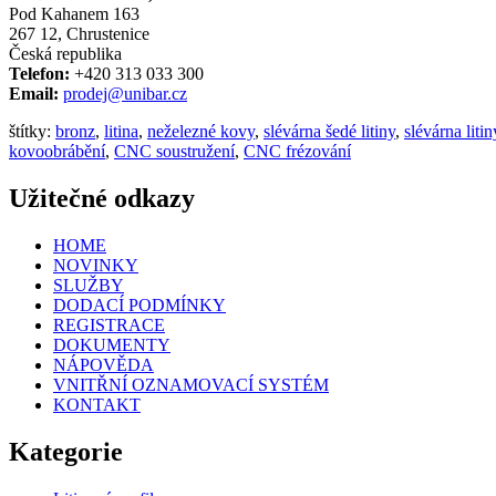
Pod Kahanem 163
267 12, Chrustenice
Česká republika
Telefon:
+420 313 033 300
Email:
prodej@unibar.cz
štítky:
bronz
,
litina
,
neželezné kovy
,
slévárna šedé litiny
,
slévárna litin
kovoobrábění
,
CNC soustružení
,
CNC frézování
Užitečné odkazy
HOME
NOVINKY
SLUŽBY
DODACÍ PODMÍNKY
REGISTRACE
DOKUMENTY
NÁPOVĚDA
VNITŘNÍ OZNAMOVACÍ SYSTÉM
KONTAKT
Kategorie