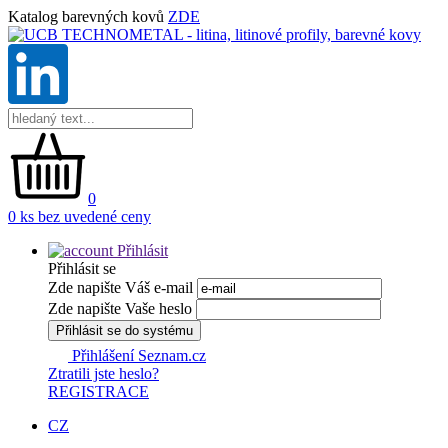
Katalog barevných kovů
ZDE
0
0 ks bez uvedené ceny
Přihlásit
Přihlásit se
Zde napište Váš e-mail
Zde napište Vaše heslo
Přihlásit se do systému
Přihlášení Seznam.cz
Ztratili jste heslo?
REGISTRACE
CZ