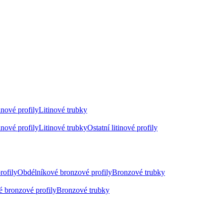
inové profily
Litinové trubky
inové profily
Litinové trubky
Ostatní litinové profily
rofily
Obdélníkové bronzové profily
Bronzové trubky
 bronzové profily
Bronzové trubky