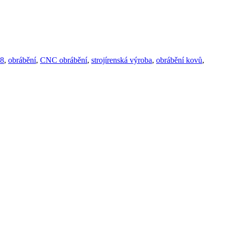
8
,
obrábění
,
CNC obrábění
,
strojírenská výroba
,
obrábění kovů
,