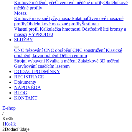
Kruhové měděné tyče
Čtvercové měděné profily
Obdélníkové
měděné profily
Mosaz
Kruhové mosazné tyče, mosaz kulatina
Čtvercové mosazné
profily
Obdélníkové mosazné profily
Šestihran
Vlastní profil
Kalkulačka hmotnosti
Odstředivě lité bronzy a
mosazi
VÝPRODEJ
SLUŽBY
CNC frézování
CNC obrábění
CNC soustružení
Klasické
obrábění, kovoobrábění
Dělící centrum
Strojní vybavení
Kvalita a měření
Zakázkové 3D měření
Gravírování značícím laserem
DODACÍ PODMÍNKY
REGISTRACE
Dokumenty
NÁPOVĚDA
BLOG
KONTAKT
E-shop
/
Košík
1
Košík
2
Dodací údaje