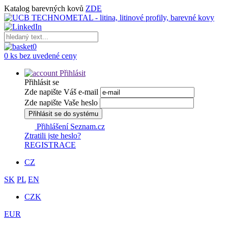
Katalog barevných kovů
ZDE
0
0 ks bez uvedené ceny
Přihlásit
Přihlásit se
Zde napište Váš e-mail
Zde napište Vaše heslo
Přihlásit se do systému
Přihlášení Seznam.cz
Ztratili jste heslo?
REGISTRACE
CZ
SK
PL
EN
CZK
EUR