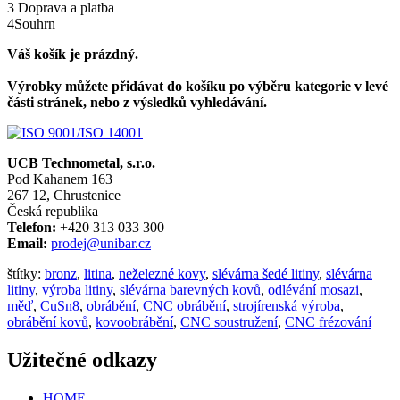
3
Doprava a platba
4
Souhrn
Váš košík je prázdný.
Výrobky můžete přidávat do košíku po výběru kategorie v levé
části stránek, nebo z výsledků vyhledávání.
UCB Technometal, s.r.o.
Pod Kahanem 163
267 12, Chrustenice
Česká republika
Telefon:
+420 313 033 300
Email:
prodej@unibar.cz
štítky:
bronz
,
litina
,
neželezné kovy
,
slévárna šedé litiny
,
slévárna
litiny
,
výroba litiny
,
slévárna barevných kovů
,
odlévání mosazi
,
měď
,
CuSn8
,
obrábění
,
CNC obrábění
,
strojírenská výroba
,
obrábění kovů
,
kovoobrábění
,
CNC soustružení
,
CNC frézování
Užitečné odkazy
HOME