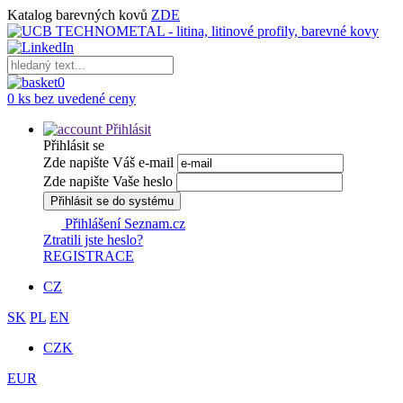
Katalog barevných kovů
ZDE
0
0 ks bez uvedené ceny
Přihlásit
Přihlásit se
Zde napište Váš e-mail
Zde napište Vaše heslo
Přihlásit se do systému
Přihlášení Seznam.cz
Ztratili jste heslo?
REGISTRACE
CZ
SK
PL
EN
CZK
EUR