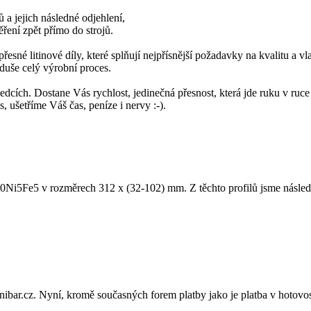
,
 a jejich následné odjehlení,
ení zpět přímo do strojů.
né litinové díly, které splňují nejpřísnější požadavky na kvalitu a vl
oduše celý výrobní proces.
edcích. Dostane Vás rychlost, jedinečná přesnost, která jde ruku v ruc
, ušetříme Váš čas, peníze i nervy :-).
Ni5Fe5 v rozměrech 312 x (32-102) mm. Z těchto profilů jsme následně
nibar.cz. Nyní, kromě současných forem platby jako je platba v hotovos