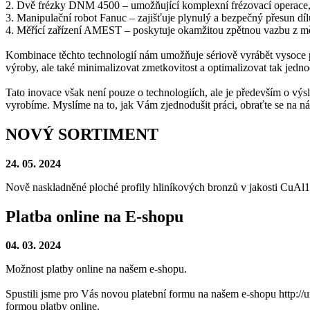
2. Dvě frézky DNM 4500 – umožňující komplexní frézovací operace
3. Manipulační robot Fanuc – zajišťuje plynulý a bezpečný přesun dílů
4. Měřící zařízení AMEST – poskytuje okamžitou zpětnou vazbu z měř
Kombinace těchto technologií nám umožňuje sériově vyrábět vysoce přes
výroby, ale také minimalizovat zmetkovitost a optimalizovat tak jedn
Tato inovace však není pouze o technologiích, ale je především o výsl
vyrobíme. Myslíme na to, jak Vám zjednodušit práci, obraťte se na nás
NOVÝ SORTIMENT
24. 05. 2024
Nově naskladněné ploché profily hliníkových bronzů v jakosti CuAl10
Platba online na E-shopu
04. 03. 2024
Možnost platby online na našem e-shopu.
Spustili jsme pro Vás novou platební formu na našem e-shopu http://u
formou platby online.