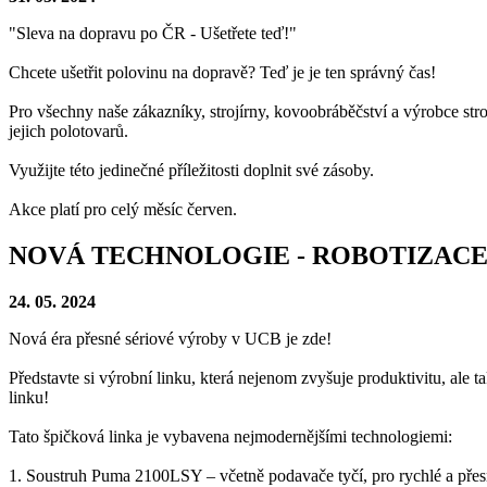
"Sleva na dopravu po ČR - Ušetřete teď!"
Chcete ušetřit polovinu na dopravě? Teď je je ten správný čas!
Pro všechny naše zákazníky, strojírny, kovoobráběčství a výrobce st
jejich polotovarů.
Využijte této jedinečné příležitosti doplnit své zásoby.
Akce platí pro celý měsíc červen.
NOVÁ TECHNOLOGIE - ROBOTIZAC
24. 05. 2024
Nová éra přesné sériové výroby v UCB je zde!
Představte si výrobní linku, která nejenom zvyšuje produktivitu, ale
linku!
Tato špičková linka je vybavena nejmodernějšími technologiemi:
1. Soustruh Puma 2100LSY – včetně podavače tyčí, pro rychlé a přes