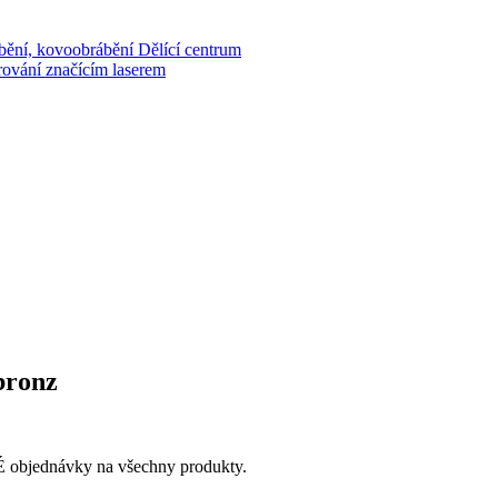
bění, kovoobrábění
Dělící centrum
rování značícím laserem
bronz
 objednávky na všechny produkty.