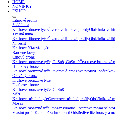
HOME
NOVINKY
ESHOP
Litinové profily
Šedá litina
Kruhové litinové tyče
Čtvercové litinové profily
Obdélníkové lit
Tvárná litina
Kruhové litinové tyče
Čtvercové litinové profily
Obdélníkové lit
Ni-resist
Kruhové Ni-resist tyče
Barevné kovy
Cínový bronz
Kruhové bronzové tyče, CuSn8, CuSn12
Čtvercové bronzové p
Hliníkový bronz
Kruhové bronzové tyče
Čtvercové bronzové profily
Obdélníkové
Olověný bronz
Kruhové bronzové tyče
Fosforová bronz
Kruhové bronzové tyče, CuSn8
Měď
Kruhové měděné tyče
Čtvercové měděné profily
Obdélníkové m
Mosaz
Kruhové mosazné tyče, mosaz kulatina
Čtvercové mosazné prof
Vlastní profil
Kalkulačka hmotnosti
Odstředivě lité bronzy a m