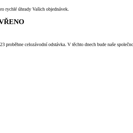
pro rychlé úhrady Vašich objednávek.
 ZAVŘENO
023 proběhne celozávodní odstávka. V těchto dnech bude naše společn