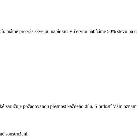
rojů: máme pro vás skvělou nabídku! V červnu nabízíme 50% slevu na d
E
 také zaručuje požadovanou přesnost každého dílu. S hrdostí Vám oznam
né soustružení,