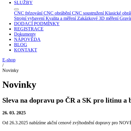
SLUŽBY
CNC frézování
CNC obrábění
CNC soustružení
Klasické obrá
Strojní vybavení
Kvalita a měření
Zakázkové 3D měření
Graví
DODACÍ PODMÍNKY
REGISTRACE
Dokumenty
NÁPOVĚDA
BLOG
KONTAKT
E-shop
/
Novinky
Novinky
Sleva na dopravu po ČR a SK pro litinu a 
26. 03. 2025
Od 26.3.2025 nabízíme akční cenové zvýhodnění dopravy pro NOVÉ