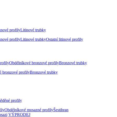
inové profily
Litinové trubky
inové profily
Litinové trubky
Ostatní litinové profily
rofily
Obdélníkové bronzové profily
Bronzové trubky
 bronzové profily
Bronzové trubky
ěděné profily
ily
Obdélníkové mosazné profily
Šestihran
osazi
VÝPRODEJ