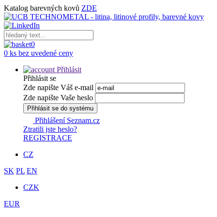
Katalog barevných kovů
ZDE
0
0 ks bez uvedené ceny
Přihlásit
Přihlásit se
Zde napište Váš e-mail
Zde napište Vaše heslo
Přihlásit se do systému
Přihlášení Seznam.cz
Ztratili jste heslo?
REGISTRACE
CZ
SK
PL
EN
CZK
EUR