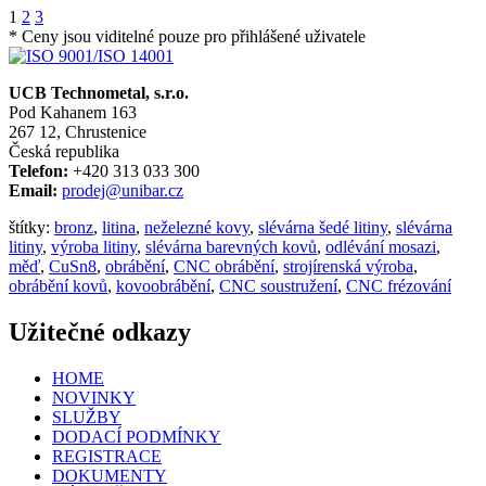
1
2
3
* Ceny jsou viditelné pouze pro přihlášené uživatele
UCB Technometal, s.r.o.
Pod Kahanem 163
267 12, Chrustenice
Česká republika
Telefon:
+420 313 033 300
Email:
prodej@unibar.cz
štítky:
bronz
,
litina
,
neželezné kovy
,
slévárna šedé litiny
,
slévárna
litiny
,
výroba litiny
,
slévárna barevných kovů
,
odlévání mosazi
,
měď
,
CuSn8
,
obrábění
,
CNC obrábění
,
strojírenská výroba
,
obrábění kovů
,
kovoobrábění
,
CNC soustružení
,
CNC frézování
Užitečné odkazy
HOME
NOVINKY
SLUŽBY
DODACÍ PODMÍNKY
REGISTRACE
DOKUMENTY