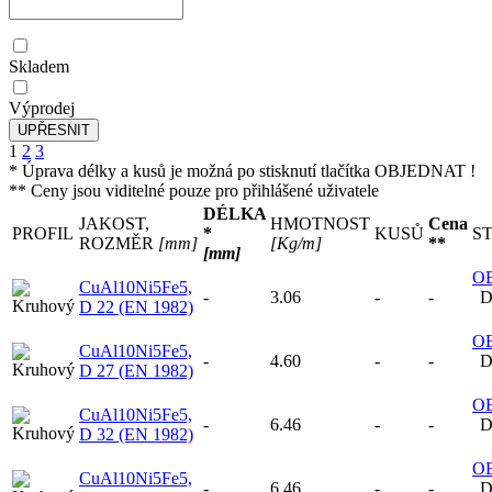
Skladem
Výprodej
1
2
3
* Úprava délky a kusů je možná po stisknutí tlačítka OBJEDNAT !
** Ceny jsou viditelné pouze pro přihlášené uživatele
DÉLKA
JAKOST,
HMOTNOST
Cena
PROFIL
*
KUSŮ
S
ROZMĚR
[mm]
[Kg/m]
**
[mm]
O
CuAl10Ni5Fe5,
-
3.06
-
-
D
D 22 (EN 1982)
O
CuAl10Ni5Fe5,
-
4.60
-
-
D
D 27 (EN 1982)
O
CuAl10Ni5Fe5,
-
6.46
-
-
D
D 32 (EN 1982)
O
CuAl10Ni5Fe5,
-
6.46
-
-
D