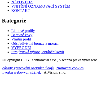
NÁPOVĚDA
VNITŘNÍ OZNAMOVACÍ SYSTÉM
KONTAKT
Kategorie
Litinové profily
Barevné kovy
Vlastní profil
Odstředivě lité bronzy a mosazi
VÝPRODEJ
Strojírenská výroba, obrábění kovů
©Copyright UCB Technometal s.r.o., Všechna práva vyhrazena.
Zásady zpracování osobních údajů
|
Nastavení cookies
Tvorba webových stránek
- AiVision, s.r.o.