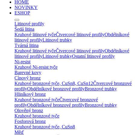
HOME
NOVINKY
ESHOP
Litinové profily
Šedá litina
Kruhové litinové tyče
Čtvercové litinové profily
Obdélníkové
litinové profily
Litinové trubky
Tvárná litina
Kruhové litinové tyče
Čtvercové litinové profily
Obdélníkové
litinové profily
Litinové trubky
Ostatní litinové profily
Ni-resist
Kruhové Ni-resist tyče
Barevné kovy
Cínový bronz
Kruhové bronzové tyče, CuSn8, CuSn12
Čtvercové bronzové
profily
Obdélníkové bronzové profily
Bronzové trubky
Hliníkový bronz
Kruhové bronzové tyče
Čtvercové bronzové
profily
Obdélníkové bronzové profily
Bronzové trubky
Olověný bronz
Kruhové bronzové tyče
Fosforová bronz
Kruhové bronzové tyče, CuSn8
Měď