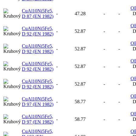
O
CuAl10Ni5Fe5,
-
47.28
-
-
D
D 87 (EN 1982)
O
CuAl10Ni5Fe5,
-
52.87
-
-
D
D 92 (EN 1982)
O
CuAl10Ni5Fe5,
-
52.87
-
-
D
D 92 (EN 1982)
O
CuAl10Ni5Fe5,
-
52.87
-
-
D
D 92 (EN 1982)
O
CuAl10Ni5Fe5,
-
52.87
-
-
D
D 92 (EN 1982)
O
CuAl10Ni5Fe5,
-
58.77
-
-
D
D 97 (EN 1982)
O
CuAl10Ni5Fe5,
-
58.77
-
-
D
D 97 (EN 1982)
CuAl10Ni5Fe5,
O