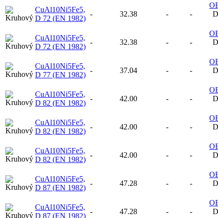
O
CuAl10Ni5Fe5,
-
32.38
-
-
D
D 72 (EN 1982)
O
CuAl10Ni5Fe5,
-
32.38
-
-
D
D 72 (EN 1982)
O
CuAl10Ni5Fe5,
-
37.04
-
-
D
D 77 (EN 1982)
O
CuAl10Ni5Fe5,
-
42.00
-
-
D
D 82 (EN 1982)
O
CuAl10Ni5Fe5,
-
42.00
-
-
D
D 82 (EN 1982)
O
CuAl10Ni5Fe5,
-
42.00
-
-
D
D 82 (EN 1982)
O
CuAl10Ni5Fe5,
-
47.28
-
-
D
D 87 (EN 1982)
O
CuAl10Ni5Fe5,
-
47.28
-
-
D
D 87 (EN 1982)