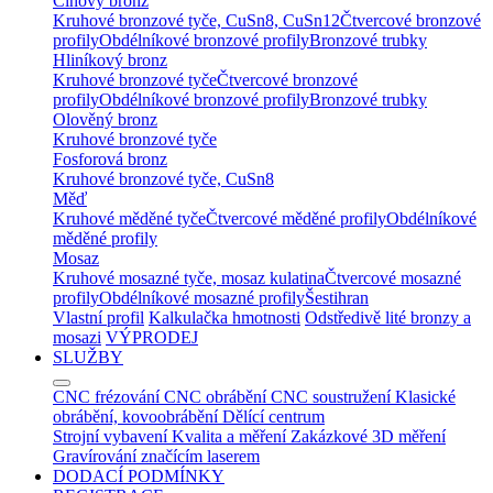
Cínový bronz
Kruhové bronzové tyče, CuSn8, CuSn12
Čtvercové bronzové
profily
Obdélníkové bronzové profily
Bronzové trubky
Hliníkový bronz
Kruhové bronzové tyče
Čtvercové bronzové
profily
Obdélníkové bronzové profily
Bronzové trubky
Olověný bronz
Kruhové bronzové tyče
Fosforová bronz
Kruhové bronzové tyče, CuSn8
Měď
Kruhové měděné tyče
Čtvercové měděné profily
Obdélníkové
měděné profily
Mosaz
Kruhové mosazné tyče, mosaz kulatina
Čtvercové mosazné
profily
Obdélníkové mosazné profily
Šestihran
Vlastní profil
Kalkulačka hmotnosti
Odstředivě lité bronzy a
mosazi
VÝPRODEJ
SLUŽBY
CNC frézování
CNC obrábění
CNC soustružení
Klasické
obrábění, kovoobrábění
Dělící centrum
Strojní vybavení
Kvalita a měření
Zakázkové 3D měření
Gravírování značícím laserem
DODACÍ PODMÍNKY