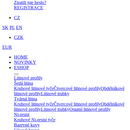
Ztratili jste heslo?
REGISTRACE
CZ
SK
PL
EN
CZK
EUR
HOME
NOVINKY
ESHOP
Litinové profily
Šedá litina
Kruhové litinové tyče
Čtvercové litinové profily
Obdélníkové
litinové profily
Litinové trubky
Tvárná litina
Kruhové litinové tyče
Čtvercové litinové profily
Obdélníkové
litinové profily
Litinové trubky
Ostatní litinové profily
Ni-resist
Kruhové Ni-resist tyče
Barevné kovy