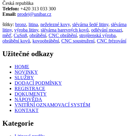
Česká republika
Telefon:
+420 313 033 300
Email:
prodej@unibar.cz
štítky:
bronz
,
litina
,
neželezné kovy
,
slévárna šedé litiny
,
slévárna
litiny
,
výroba litiny
,
slévárna barevných kovů
,
odlévání mosazi
,
měď
,
CuSn8
,
obrábění
,
CNC obrábění
,
strojírenská výroba
,
obrábění kovů
,
kovoobrábění
,
CNC soustružení
,
CNC frézování
Užitečné odkazy
HOME
NOVINKY
SLUŽBY
DODACÍ PODMÍNKY
REGISTRACE
DOKUMENTY
NÁPOVĚDA
VNITŘNÍ OZNAMOVACÍ SYSTÉM
KONTAKT
Kategorie