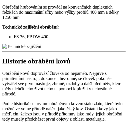
Obrábění hrubováním se provádí na konvenčních duplexních
frézkách do maximální šířky nebo výšky profilů 400 mm a délky
1250 mm.
Technické zajištění obrábění:
FS 36, FBDW 400
Historie obrábění kovů
Obrábění kovů doprovází člověka od nepaměti. Nejprve s
primitivními nástroji, dokonce i bez ohně, se člověk pokoušel
vytvářet své první nástroje, zbraně, ozdoby a další předměty, které
měly ulehčit jeho život nebo napomoci k přežití v nehostinné
přírodě.
Podle historiků se prvním obráběným kovem stalo zlato, které bylo
možné ve volné přírodě nalézt jako čistý kov. Ostatní kovy jako
měď, cín, železo jsou v přírodě přítomny jako rudy, jejich obrábění
tedy musely předcházet první objevy z oblasti metalurgie.