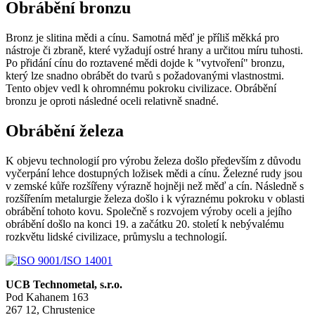
Obrábění bronzu
Bronz je slitina mědi a cínu. Samotná měď je příliš měkká pro
nástroje či zbraně, které vyžadují ostré hrany a určitou míru tuhosti.
Po přidání cínu do roztavené mědi dojde k "vytvoření" bronzu,
který lze snadno obrábět do tvarů s požadovanými vlastnostmi.
Tento objev vedl k ohromnému pokroku civilizace. Obrábění
bronzu je oproti následné oceli relativně snadné.
Obrábění železa
K objevu technologií pro výrobu železa došlo především z důvodu
vyčerpání lehce dostupných ložisek mědi a cínu. Železné rudy jsou
v zemské kůře rozšířeny výrazně hojněji než měď a cín. Následně s
rozšířením metalurgie železa došlo i k výraznému pokroku v oblasti
obrábění tohoto kovu. Společně s rozvojem výroby oceli a jejího
obrábění došlo na konci 19. a začátku 20. století k nebývalému
rozkvětu lidské civilizace, průmyslu a technologií.
UCB Technometal, s.r.o.
Pod Kahanem 163
267 12, Chrustenice