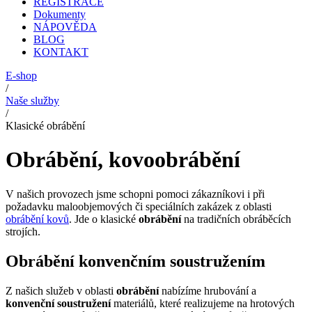
REGISTRACE
Dokumenty
NÁPOVĚDA
BLOG
KONTAKT
E-shop
/
Naše služby
/
Klasické obrábění
Obrábění, kovoobrábění
V našich provozech jsme schopni pomoci zákazníkovi i při
požadavku maloobjemových či speciálních zakázek z oblasti
obrábění kovů
. Jde o klasické
obrábění
na tradičních obráběcích
strojích.
Obrábění konvenčním soustružením
Z našich služeb v oblasti
obrábění
nabízíme hrubování a
konvenční soustružení
materiálů, které realizujeme na hrotových