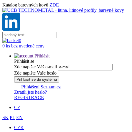
Katalog barevných kovů
ZDE
0
0 ks bez uvedené ceny
Přihlásit
Přihlásit se
Zde napište Váš e-mail
Zde napište Vaše heslo
Přihlásit se do systému
Přihlášení Seznam.cz
Ztratili jste heslo?
REGISTRACE
CZ
SK
PL
EN
CZK