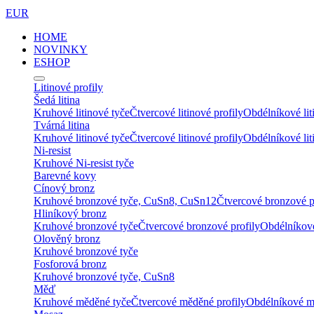
EUR
HOME
NOVINKY
ESHOP
Litinové profily
Šedá litina
Kruhové litinové tyče
Čtvercové litinové profily
Obdélníkové lit
Tvárná litina
Kruhové litinové tyče
Čtvercové litinové profily
Obdélníkové lit
Ni-resist
Kruhové Ni-resist tyče
Barevné kovy
Cínový bronz
Kruhové bronzové tyče, CuSn8, CuSn12
Čtvercové bronzové p
Hliníkový bronz
Kruhové bronzové tyče
Čtvercové bronzové profily
Obdélníkové
Olověný bronz
Kruhové bronzové tyče
Fosforová bronz
Kruhové bronzové tyče, CuSn8
Měď
Kruhové měděné tyče
Čtvercové měděné profily
Obdélníkové m