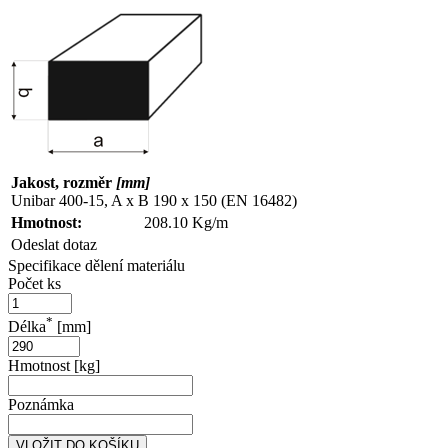
Jakost, rozměr
[mm]
Unibar 400-15, A x B 190 x 150 (EN 16482)
Hmotnost:
208.10 Kg/m
Odeslat dotaz
Specifikace dělení materiálu
Počet ks
*
Délka
[mm]
Hmotnost [kg]
Poznámka
VLOŽIT DO KOŠÍKU