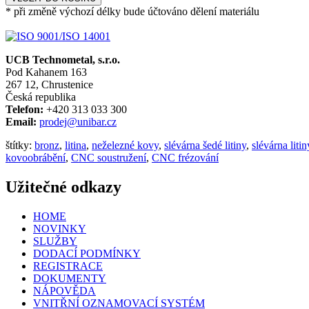
* při změně výchozí délky bude účtováno dělení materiálu
UCB Technometal, s.r.o.
Pod Kahanem 163
267 12, Chrustenice
Česká republika
Telefon:
+420 313 033 300
Email:
prodej@unibar.cz
štítky:
bronz
,
litina
,
neželezné kovy
,
slévárna šedé litiny
,
slévárna litin
kovoobrábění
,
CNC soustružení
,
CNC frézování
Užitečné odkazy
HOME
NOVINKY
SLUŽBY
DODACÍ PODMÍNKY
REGISTRACE
DOKUMENTY
NÁPOVĚDA
VNITŘNÍ OZNAMOVACÍ SYSTÉM