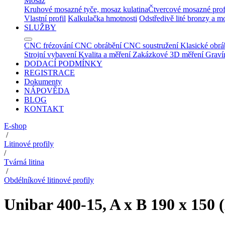
Mosaz
Kruhové mosazné tyče, mosaz kulatina
Čtvercové mosazné prof
Vlastní profil
Kalkulačka hmotnosti
Odstředivě lité bronzy a m
SLUŽBY
CNC frézování
CNC obrábění
CNC soustružení
Klasické obrá
Strojní vybavení
Kvalita a měření
Zakázkové 3D měření
Graví
DODACÍ PODMÍNKY
REGISTRACE
Dokumenty
NÁPOVĚDA
BLOG
KONTAKT
E-shop
/
Litinové profily
/
Tvárná litina
/
Obdélníkové litinové profily
Unibar 400-15, A x B 190 x 150