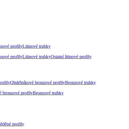
inové profily
Litinové trubky
inové profily
Litinové trubky
Ostatní litinové profily
rofily
Obdélníkové bronzové profily
Bronzové trubky
 bronzové profily
Bronzové trubky
ěděné profily