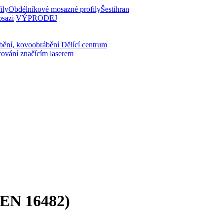
ily
Obdélníkové mosazné profily
Šestihran
osazi
VÝPRODEJ
bění, kovoobrábění
Dělící centrum
rování značícím laserem
 (EN 16482)