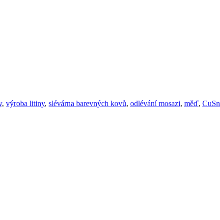
y
,
výroba litiny
,
slévárna barevných kovů
,
odlévání mosazi
,
měď
,
CuSn