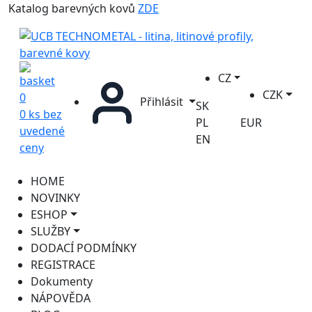
Katalog barevných kovů
ZDE
CZ
CZK
0
Přihlásit
SK
0 ks bez
PL
EUR
uvedené
EN
ceny
HOME
NOVINKY
ESHOP
SLUŽBY
DODACÍ PODMÍNKY
REGISTRACE
Dokumenty
NÁPOVĚDA