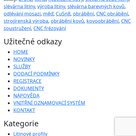
slévárna litiny
,
výroba litiny
,
slévárna barevných kovů
,
odlévání mosazi
,
měď
,
CuSn8
,
obrábění
,
CNC obrábění
,
strojírenská výroba
,
obrábění kovů
,
kovoobrábění
,
CNC
soustružení
,
CNC frézování
Užitečné odkazy
HOME
NOVINKY
SLUŽBY
DODACÍ PODMÍNKY
REGISTRACE
DOKUMENTY
NÁPOVĚDA
VNITŘNÍ OZNAMOVACÍ SYSTÉM
KONTAKT
Kategorie
Litinové profily