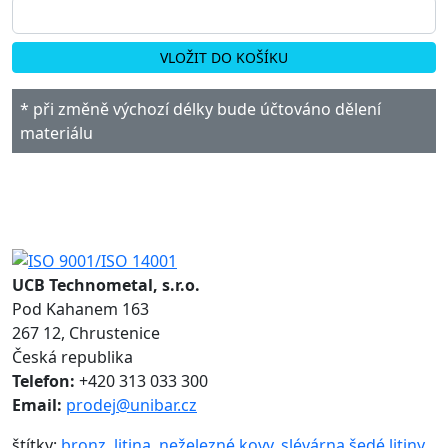
VLOŽIT DO KOŠÍKU
* při změně výchozí délky bude účtováno dělení
materiálu
UCB Technometal, s.r.o.
Pod Kahanem 163
267 12, Chrustenice
Česká republika
Telefon:
+420 313 033 300
Email:
prodej@unibar.cz
štítky:
bronz
,
litina
,
neželezné kovy
,
slévárna šedé litiny
,