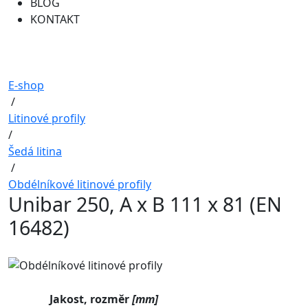
BLOG
KONTAKT
E-shop
/
Litinové profily
/
Šedá litina
/
Obdélníkové litinové profily
Unibar 250, A x B 111 x 81 (EN
16482)
Jakost, rozměr
[mm]