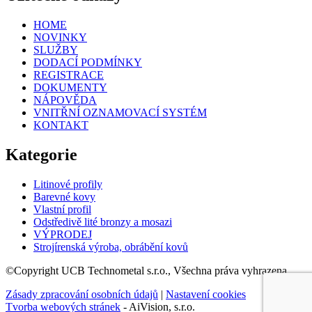
HOME
NOVINKY
SLUŽBY
DODACÍ PODMÍNKY
REGISTRACE
DOKUMENTY
NÁPOVĚDA
VNITŘNÍ OZNAMOVACÍ SYSTÉM
KONTAKT
Kategorie
Litinové profily
Barevné kovy
Vlastní profil
Odstředivě lité bronzy a mosazi
VÝPRODEJ
Strojírenská výroba, obrábění kovů
©Copyright UCB Technometal s.r.o., Všechna práva vyhrazena.
Zásady zpracování osobních údajů
|
Nastavení cookies
Tvorba webových stránek
- AiVision, s.r.o.