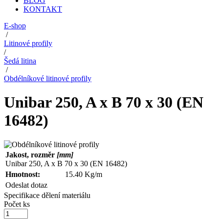
BLOG
KONTAKT
E-shop
/
Litinové profily
/
Šedá litina
/
Obdélníkové litinové profily
Unibar 250, A x B 70 x 30 (EN
16482)
Jakost, rozměr
[mm]
Unibar 250, A x B 70 x 30 (EN 16482)
Hmotnost:
15.40 Kg/m
Odeslat dotaz
Specifikace dělení materiálu
Počet ks