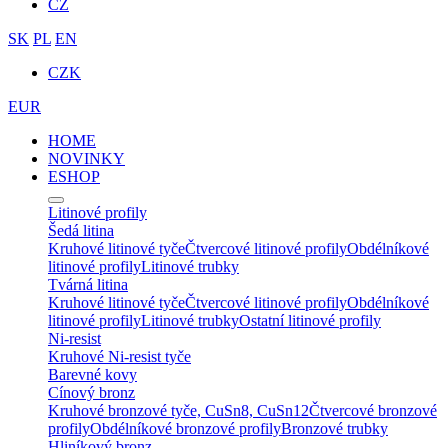
CZ
SK
PL
EN
CZK
EUR
HOME
NOVINKY
ESHOP
Litinové profily
Šedá litina
Kruhové litinové tyče
Čtvercové litinové profily
Obdélníkové
litinové profily
Litinové trubky
Tvárná litina
Kruhové litinové tyče
Čtvercové litinové profily
Obdélníkové
litinové profily
Litinové trubky
Ostatní litinové profily
Ni-resist
Kruhové Ni-resist tyče
Barevné kovy
Cínový bronz
Kruhové bronzové tyče, CuSn8, CuSn12
Čtvercové bronzové
profily
Obdélníkové bronzové profily
Bronzové trubky
Hliníkový bronz