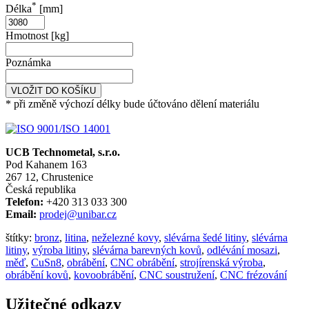
*
Délka
[mm]
Hmotnost [kg]
Poznámka
VLOŽIT DO KOŠÍKU
* při změně výchozí délky bude účtováno dělení materiálu
UCB Technometal, s.r.o.
Pod Kahanem 163
267 12, Chrustenice
Česká republika
Telefon:
+420 313 033 300
Email:
prodej@unibar.cz
štítky:
bronz
,
litina
,
neželezné kovy
,
slévárna šedé litiny
,
slévárna
litiny
,
výroba litiny
,
slévárna barevných kovů
,
odlévání mosazi
,
měď
,
CuSn8
,
obrábění
,
CNC obrábění
,
strojírenská výroba
,
obrábění kovů
,
kovoobrábění
,
CNC soustružení
,
CNC frézování
Užitečné odkazy