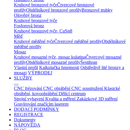
Kruhové bronzové tyče
Čtvercové bronzové
profily
Obdélníkové bronzové profily
Bronzové trubky
Olověný bronz
Kruhové bronzové tyče
Fosforová bronz
Kruhové bronzové tyče, CuSn8
Měď
Kruhové měděné tyče
Čtvercové měděné profily
Obdélníkové
měděné profily
Mosaz
Kruhové mosazné tyče, mosaz kulatina
Čtvercové mosazné
profily
Obdélníkové mosazné profily
Šestihran
Vlastní profil
Kalkulačka hmotnosti
Odstředivě lité bronzy a
mosazi
VÝPRODEJ
SLUŽBY
CNC frézování
CNC obrábění
CNC soustružení
Klasické
obrábění, kovoobrábění
Dělící centrum
Strojní vybavení
Kvalita a měření
Zakázkové 3D měření
Gravírování značícím laserem
DODACÍ PODMÍNKY
REGISTRACE
Dokumenty
NÁPOVĚDA