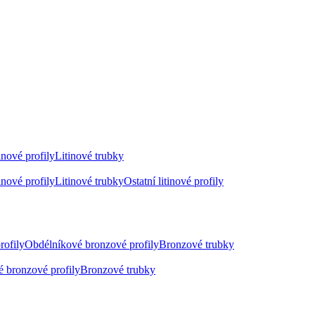
inové profily
Litinové trubky
inové profily
Litinové trubky
Ostatní litinové profily
rofily
Obdélníkové bronzové profily
Bronzové trubky
 bronzové profily
Bronzové trubky