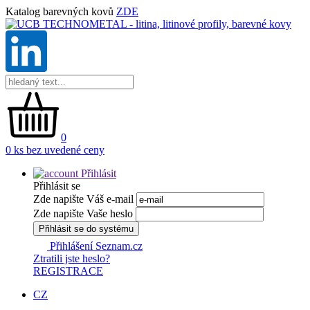
Katalog barevných kovů
ZDE
0
0 ks bez uvedené ceny
Přihlásit
Přihlásit se
Zde napište Váš e-mail
Zde napište Vaše heslo
Přihlásit se do systému
Přihlášení Seznam.cz
Ztratili jste heslo?
REGISTRACE
CZ