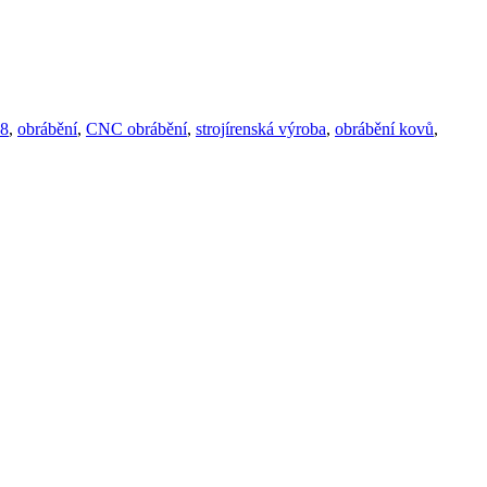
8
,
obrábění
,
CNC obrábění
,
strojírenská výroba
,
obrábění kovů
,