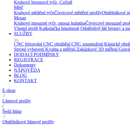
Kruhové bronzové tyče, CuSn8
Měď
Kruhové měděné tyče
Čtvercové měděné profily
Obdélníkové m
Mosaz
Kruhové mosazné tyče, mosaz kulatina
Čtvercové mosazné prof
Vlastní profil
Kalkulačka hmotnosti
Odstředivě lité bronzy a m
SLUŽBY
CNC frézování
CNC obrábění
CNC soustružení
Klasické obrá
Strojní vybavení
Kvalita a měření
Zakázkové 3D měření
Graví
DODACÍ PODMÍNKY
REGISTRACE
Dokumenty
NÁPOVĚDA
BLOG
KONTAKT
E-shop
/
Litinové profily
/
Šedá litina
/
Obdélníkové litinové profily