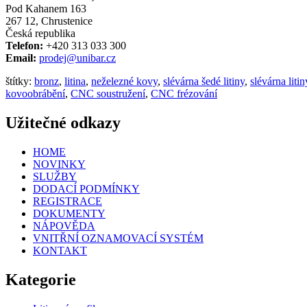
Pod Kahanem 163
267 12, Chrustenice
Česká republika
Telefon:
+420 313 033 300
Email:
prodej@unibar.cz
štítky:
bronz
,
litina
,
neželezné kovy
,
slévárna šedé litiny
,
slévárna litin
kovoobrábění
,
CNC soustružení
,
CNC frézování
Užitečné odkazy
HOME
NOVINKY
SLUŽBY
DODACÍ PODMÍNKY
REGISTRACE
DOKUMENTY
NÁPOVĚDA
VNITŘNÍ OZNAMOVACÍ SYSTÉM
KONTAKT
Kategorie