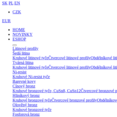
SK
PL
EN
CZK
EUR
HOME
NOVINKY
ESHOP
Litinové profily
Šedá litina
Kruhové litinové tyče
Čtvercové litinové profily
Obdélníkové lit
Tvárná litina
Kruhové litinové tyče
Čtvercové litinové profily
Obdélníkové lit
Ni-resist
Kruhové Ni-resist tyče
Barevné kovy
Cínový bronz
Kruhové bronzové tyče, CuSn8, CuSn12
Čtvercové bronzové p
Hliníkový bronz
Kruhové bronzové tyče
Čtvercové bronzové profily
Obdélníkové
Olověný bronz
Kruhové bronzové tyče
Fosforová bronz