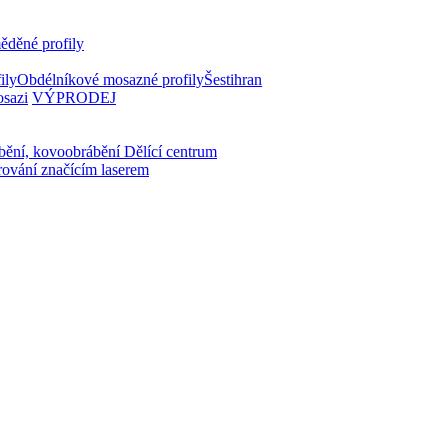
ěděné profily
ily
Obdélníkové mosazné profily
Šestihran
osazi
VÝPRODEJ
bění, kovoobrábění
Dělící centrum
rování značícím laserem