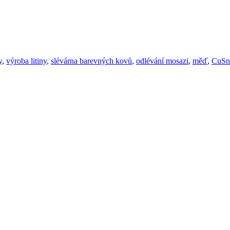
y
,
výroba litiny
,
slévárna barevných kovů
,
odlévání mosazi
,
měď
,
CuSn