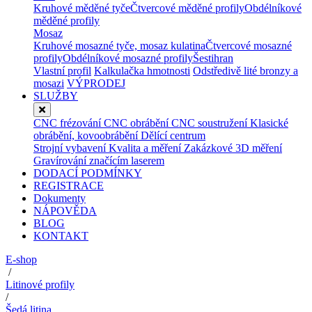
Kruhové měděné tyče
Čtvercové měděné profily
Obdélníkové
měděné profily
Mosaz
Kruhové mosazné tyče, mosaz kulatina
Čtvercové mosazné
profily
Obdélníkové mosazné profily
Šestihran
Vlastní profil
Kalkulačka hmotnosti
Odstředivě lité bronzy a
mosazi
VÝPRODEJ
SLUŽBY
CNC frézování
CNC obrábění
CNC soustružení
Klasické
obrábění, kovoobrábění
Dělící centrum
Strojní vybavení
Kvalita a měření
Zakázkové 3D měření
Gravírování značícím laserem
DODACÍ PODMÍNKY
REGISTRACE
Dokumenty
NÁPOVĚDA
BLOG
KONTAKT
E-shop
/
Litinové profily
/
Šedá litina