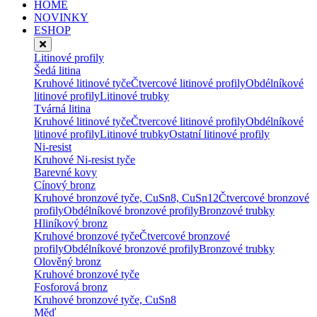
HOME
NOVINKY
ESHOP
Litinové profily
Šedá litina
Kruhové litinové tyče
Čtvercové litinové profily
Obdélníkové
litinové profily
Litinové trubky
Tvárná litina
Kruhové litinové tyče
Čtvercové litinové profily
Obdélníkové
litinové profily
Litinové trubky
Ostatní litinové profily
Ni-resist
Kruhové Ni-resist tyče
Barevné kovy
Cínový bronz
Kruhové bronzové tyče, CuSn8, CuSn12
Čtvercové bronzové
profily
Obdélníkové bronzové profily
Bronzové trubky
Hliníkový bronz
Kruhové bronzové tyče
Čtvercové bronzové
profily
Obdélníkové bronzové profily
Bronzové trubky
Olověný bronz
Kruhové bronzové tyče
Fosforová bronz
Kruhové bronzové tyče, CuSn8
Měď