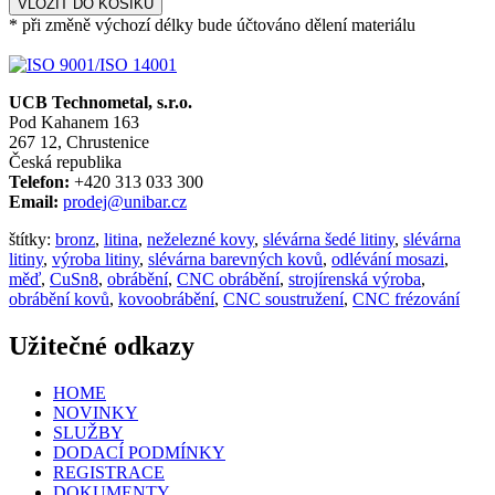
VLOŽIT DO KOŠÍKU
* při změně výchozí délky bude účtováno dělení materiálu
UCB Technometal, s.r.o.
Pod Kahanem 163
267 12, Chrustenice
Česká republika
Telefon:
+420 313 033 300
Email:
prodej@unibar.cz
štítky:
bronz
,
litina
,
neželezné kovy
,
slévárna šedé litiny
,
slévárna
litiny
,
výroba litiny
,
slévárna barevných kovů
,
odlévání mosazi
,
měď
,
CuSn8
,
obrábění
,
CNC obrábění
,
strojírenská výroba
,
obrábění kovů
,
kovoobrábění
,
CNC soustružení
,
CNC frézování
Užitečné odkazy
HOME
NOVINKY
SLUŽBY
DODACÍ PODMÍNKY
REGISTRACE
DOKUMENTY