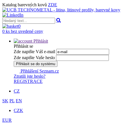
Katalog barevných kovů
ZDE
0
0 ks bez uvedené ceny
Přihlásit
Přihlásit se
Zde napište Váš e-mail
Zde napište Vaše heslo
Přihlásit se do systému
Přihlášení Seznam.cz
Ztratili jste heslo?
REGISTRACE
CZ
SK
PL
EN
CZK
EUR