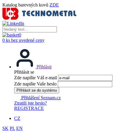
Katalog barevných kovů
ZDE
0
0 ks bez uvedené ceny
Přihlásit
Přihlásit se
Zde napište Váš e-mail
Zde napište Vaše heslo
Přihlásit se do systému
Přihlášení Seznam.cz
Ztratili jste heslo?
REGISTRACE
CZ
SK
PL
EN