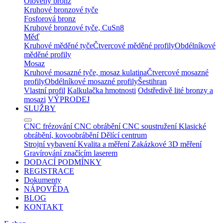
Olověný bronz
Kruhové bronzové tyče
Fosforová bronz
Kruhové bronzové tyče, CuSn8
Měď
Kruhové měděné tyče
Čtvercové měděné profily
Obdélníkové
měděné profily
Mosaz
Kruhové mosazné tyče, mosaz kulatina
Čtvercové mosazné
profily
Obdélníkové mosazné profily
Šestihran
Vlastní profil
Kalkulačka hmotnosti
Odstředivě lité bronzy a
mosazi
VÝPRODEJ
SLUŽBY
CNC frézování
CNC obrábění
CNC soustružení
Klasické
obrábění, kovoobrábění
Dělící centrum
Strojní vybavení
Kvalita a měření
Zakázkové 3D měření
Gravírování značícím laserem
DODACÍ PODMÍNKY
REGISTRACE
Dokumenty
NÁPOVĚDA
BLOG
KONTAKT