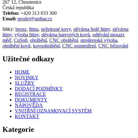
267 12, Chrustenice
Česká republika
Telefon:
+420 313 033 300
Email:
prodej@unibar.cz
štítky:
bronz
,
litina
,
neželezné kovy
,
slévárna šedé litiny
,
slévárna
litiny
,
výroba litiny
,
slévárna barevných kovů
,
odlévání mosazi
,
měď
,
CuSn8
,
obrábění
,
CNC obrábění
,
strojírenská výroba
,
obrábění kovů
,
kovoobrábění
,
CNC soustružení
,
CNC frézování
Užitečné odkazy
HOME
NOVINKY
SLUŽBY
DODACÍ PODMÍNKY
REGISTRACE
DOKUMENTY
NÁPOVĚDA
VNITŘNÍ OZNAMOVACÍ SYSTÉM
KONTAKT
Kategorie