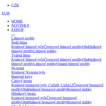
CZK
EUR
HOME
NOVINKY
ESHOP
Litinové profily
Šedá litina
Kruhové litinové tyče
Čtvercové litinové profily
Obdélníkové
litinové profily
Litinové trubky
Tvárná litina
Kruhové litinové tyče
Čtvercové litinové profily
Obdélníkové
litinové profily
Litinové trubky
Ostatní litinové profily
Ni-resist
Kruhové Ni-resist tyče
Barevné kovy
Cínový bronz
Kruhové bronzové tyče, CuSn8, CuSn12
Čtvercové bronzové
profily
Obdélníkové bronzové profily
Bronzové trubky
Hliníkový bronz
Kruhové bronzové tyče
Čtvercové bronzové
profily
Obdélníkové bronzové profily
Bronzové trubky