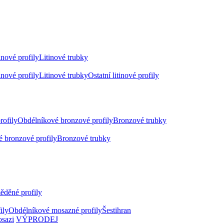
inové profily
Litinové trubky
inové profily
Litinové trubky
Ostatní litinové profily
rofily
Obdélníkové bronzové profily
Bronzové trubky
 bronzové profily
Bronzové trubky
ěděné profily
ily
Obdélníkové mosazné profily
Šestihran
osazi
VÝPRODEJ