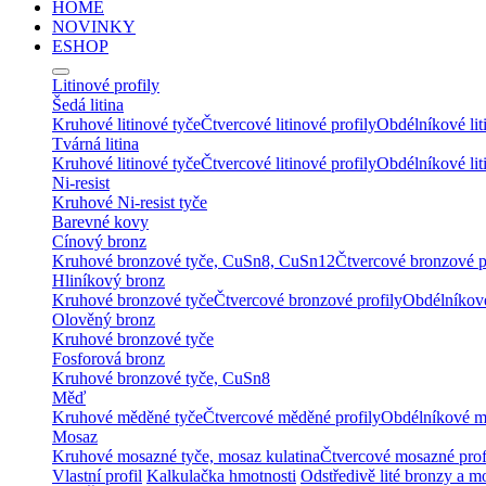
HOME
NOVINKY
ESHOP
Litinové profily
Šedá litina
Kruhové litinové tyče
Čtvercové litinové profily
Obdélníkové lit
Tvárná litina
Kruhové litinové tyče
Čtvercové litinové profily
Obdélníkové lit
Ni-resist
Kruhové Ni-resist tyče
Barevné kovy
Cínový bronz
Kruhové bronzové tyče, CuSn8, CuSn12
Čtvercové bronzové p
Hliníkový bronz
Kruhové bronzové tyče
Čtvercové bronzové profily
Obdélníkové
Olověný bronz
Kruhové bronzové tyče
Fosforová bronz
Kruhové bronzové tyče, CuSn8
Měď
Kruhové měděné tyče
Čtvercové měděné profily
Obdélníkové m
Mosaz
Kruhové mosazné tyče, mosaz kulatina
Čtvercové mosazné prof
Vlastní profil
Kalkulačka hmotnosti
Odstředivě lité bronzy a m