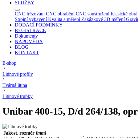
SLUŽBY
CNC frézování
CNC obrábění
CNC soustružení
Klasické obrá
Strojní vybavení
Kvalita a měření
Zakázkové 3D měření
Graví
DODACÍ PODMÍNKY
REGISTRACE
Dokumenty
NÁPOVĚDA
BLOG
KONTAKT
E-shop
/
Litinové profily
/
Tvárná litina
/
Litinové trubky
Unibar 400-15, D/d 264/138, opr
Jakost, rozměr
[mm]