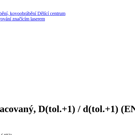
bění, kovoobrábění
Dělící centrum
rování značícím laserem
acovaný, D(tol.+1) / d(tol.+1) (E