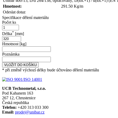
Unibar 400-15, D/d 264/138, opracovaný, D(tol.+1) / d(tol.+1) (EN
Hmotnost:
291.50 Kg/m
Odeslat dotaz
Specifikace dělení materiálu
Počet ks
*
Délka
[mm]
Hmotnost [kg]
Poznámka
VLOŽIT DO KOŠÍKU
* při změně výchozí délky bude účtováno dělení materiálu
UCB Technometal, s.r.o.
Pod Kahanem 163
267 12, Chrustenice
Česká republika
Telefon:
+420 313 033 300
Email:
prodej@unibar.cz