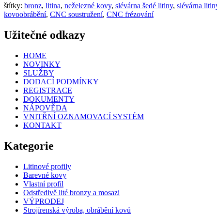
štítky:
bronz
,
litina
,
neželezné kovy
,
slévárna šedé litiny
,
slévárna litin
kovoobrábění
,
CNC soustružení
,
CNC frézování
Užitečné odkazy
HOME
NOVINKY
SLUŽBY
DODACÍ PODMÍNKY
REGISTRACE
DOKUMENTY
NÁPOVĚDA
VNITŘNÍ OZNAMOVACÍ SYSTÉM
KONTAKT
Kategorie
Litinové profily
Barevné kovy
Vlastní profil
Odstředivě lité bronzy a mosazi
VÝPRODEJ
Strojírenská výroba, obrábění kovů