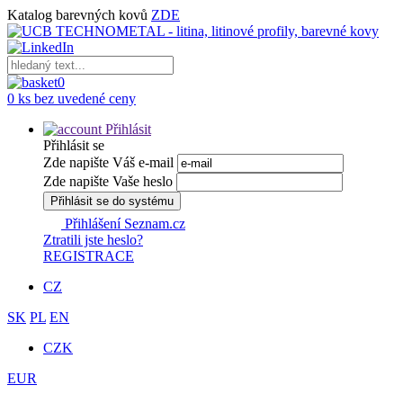
Katalog barevných kovů
ZDE
0
0 ks bez uvedené ceny
Přihlásit
Přihlásit se
Zde napište Váš e-mail
Zde napište Vaše heslo
Přihlásit se do systému
Přihlášení Seznam.cz
Ztratili jste heslo?
REGISTRACE
CZ
SK
PL
EN
CZK
EUR