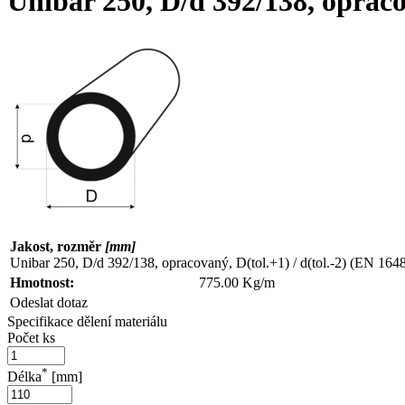
Unibar 250, D/d 392/138, opracov
Jakost, rozměr
[mm]
Unibar 250, D/d 392/138, opracovaný, D(tol.+1) / d(tol.-2) (EN 164
Hmotnost:
775.00 Kg/m
Odeslat dotaz
Specifikace dělení materiálu
Počet ks
*
Délka
[mm]