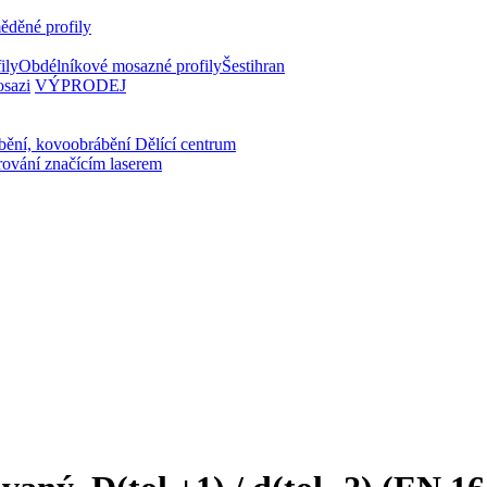
ěděné profily
ily
Obdélníkové mosazné profily
Šestihran
osazi
VÝPRODEJ
bění, kovoobrábění
Dělící centrum
rování značícím laserem