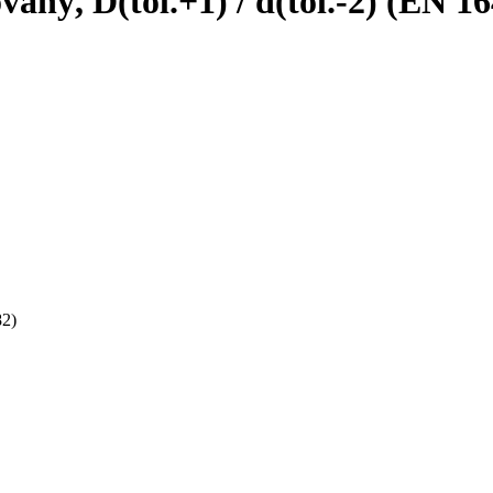
aný, D(tol.+1) / d(tol.-2) (EN 1
82)