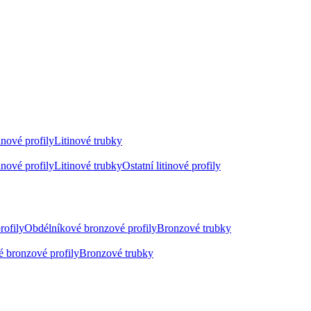
inové profily
Litinové trubky
inové profily
Litinové trubky
Ostatní litinové profily
rofily
Obdélníkové bronzové profily
Bronzové trubky
 bronzové profily
Bronzové trubky