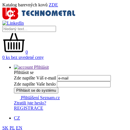
Katalog barevných kovů
ZDE
0
0 ks bez uvedené ceny
Přihlásit
Přihlásit se
Zde napište Váš e-mail
Zde napište Vaše heslo
Přihlásit se do systému
Přihlášení Seznam.cz
Ztratili jste heslo?
REGISTRACE
CZ
SK
PL
EN