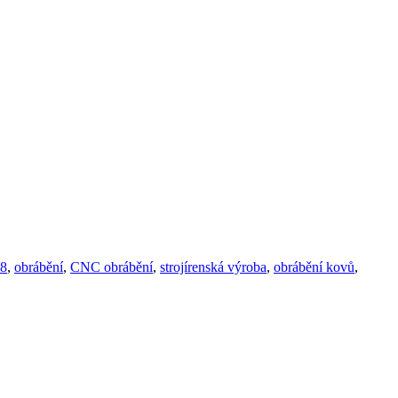
8
,
obrábění
,
CNC obrábění
,
strojírenská výroba
,
obrábění kovů
,