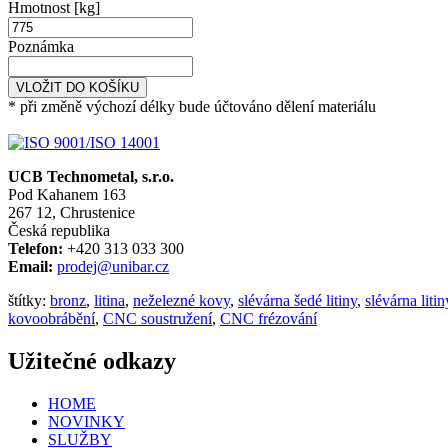
Hmotnost [kg]
Poznámka
VLOŽIT DO KOŠÍKU
* při změně výchozí délky bude účtováno dělení materiálu
UCB Technometal, s.r.o.
Pod Kahanem 163
267 12, Chrustenice
Česká republika
Telefon:
+420 313 033 300
Email:
prodej@unibar.cz
štítky:
bronz
,
litina
,
neželezné kovy
,
slévárna šedé litiny
,
slévárna litin
kovoobrábění
,
CNC soustružení
,
CNC frézování
Užitečné odkazy
HOME
NOVINKY
SLUŽBY