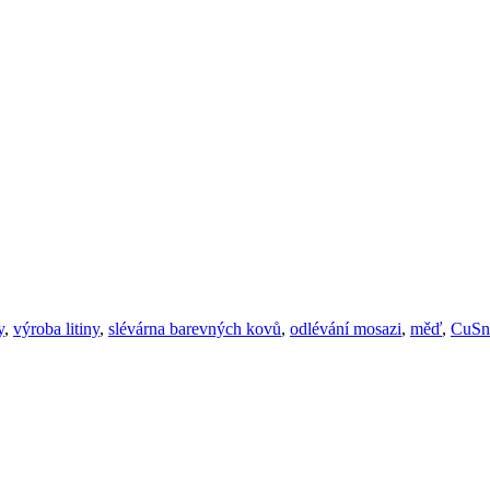
y
,
výroba litiny
,
slévárna barevných kovů
,
odlévání mosazi
,
měď
,
CuSn