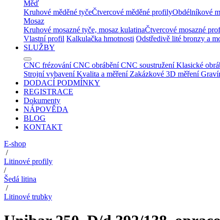
Měď
Kruhové měděné tyče
Čtvercové měděné profily
Obdélníkové m
Mosaz
Kruhové mosazné tyče, mosaz kulatina
Čtvercové mosazné prof
Vlastní profil
Kalkulačka hmotnosti
Odstředivě lité bronzy a m
SLUŽBY
CNC frézování
CNC obrábění
CNC soustružení
Klasické obrá
Strojní vybavení
Kvalita a měření
Zakázkové 3D měření
Graví
DODACÍ PODMÍNKY
REGISTRACE
Dokumenty
NÁPOVĚDA
BLOG
KONTAKT
E-shop
/
Litinové profily
/
Šedá litina
/
Litinové trubky