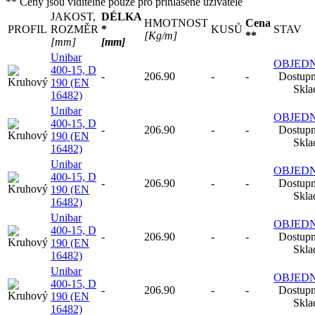
** Ceny jsou viditelné pouze pro přihlášené uživatele
JAKOST,
DÉLKA
HMOTNOST
Cena
PROFIL
ROZMĚR
*
KUSŮ
STAV
[Kg/m]
**
[mm]
[mm]
Unibar
OBJED
400-15, D
-
206.90
-
-
Dostupn
190 (EN
Skl
16482)
Unibar
OBJED
400-15, D
-
206.90
-
-
Dostupn
190 (EN
Skl
16482)
Unibar
OBJED
400-15, D
-
206.90
-
-
Dostupn
190 (EN
Skl
16482)
Unibar
OBJED
400-15, D
-
206.90
-
-
Dostupn
190 (EN
Skl
16482)
Unibar
OBJED
400-15, D
-
206.90
-
-
Dostupn
190 (EN
Skl
16482)