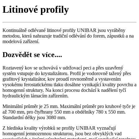
Litinové profily
Kontinuálně odlévané litinové profily UNIBAR jsou vyráběny
metodou, která nahrazuje tradiční odlévání do forem, zápustků a na
modelová zařízení.
Dozvědět se více....
Roztavený kov se uchovává v udržovací peci a přes uzavřený
systém vstupuje do krystalizátoru. Profil je vodorovně tažený přes
grafitový krystalizátor, kov proudí rovnoměrně a vystavením
vysokému ferostatickému tlaku dosáhne vynikající kvality povrchu a
homogenní struktury. Na konci procesu dochází k nadělení tyčí
hydraulickým lámacím zařízením.
Minimální průměr je 25 mm. Maximální průměr pro kruhové tyče je
až 700 mm, pro čtyřhrany 550 mm a obdélníky 780 x 550 mm.
Standardní délky jsou 3080 mm.
Z hlediska kvality výrobků se profily UNIBAR vyznačují
homogenní jemnozrnnou strukturou, jsou bez obvyklých vad