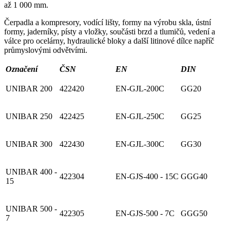
až 1 000 mm.
Čerpadla a kompresory, vodící lišty, formy na výrobu skla, ústní
formy, jaderníky, písty a vložky, součásti brzd a tlumičů, vedení a
válce pro ocelárny, hydraulické bloky a další litinové dílce napříč
průmyslovými odvětvími.
Označení
ČSN
EN
DIN
UNIBAR 200
422420
EN-GJL-200C
GG20
UNIBAR 250
422425
EN-GJL-250C
GG25
UNIBAR 300
422430
EN-GJL-300C
GG30
UNIBAR 400 -
422304
EN-GJS-400 - 15C
GGG40
15
UNIBAR 500 -
422305
EN-GJS-500 - 7C
GGG50
7