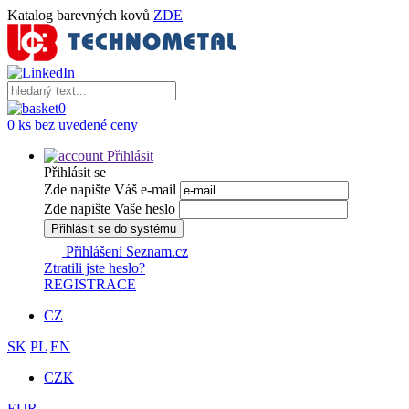
Katalog barevných kovů
ZDE
0
0 ks bez uvedené ceny
Přihlásit
Přihlásit se
Zde napište Váš e-mail
Zde napište Vaše heslo
Přihlásit se do systému
Přihlášení Seznam.cz
Ztratili jste heslo?
REGISTRACE
CZ
SK
PL
EN
CZK
EUR