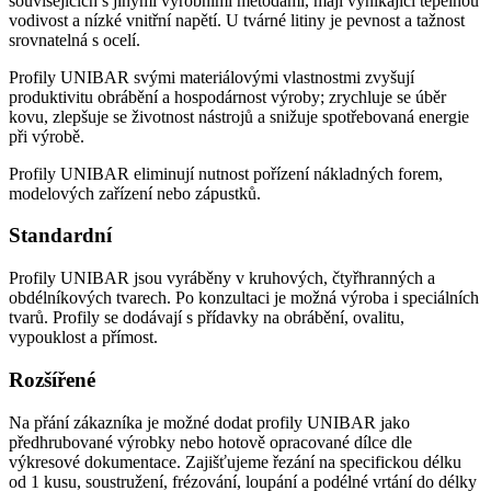
souvisejících s jinými výrobními metodami, mají vynikající tepelnou
vodivost a nízké vnitřní napětí. U tvárné litiny je pevnost a tažnost
srovnatelná s ocelí.
Profily UNIBAR svými materiálovými vlastnostmi zvyšují
produktivitu obrábění a hospodárnost výroby; zrychluje se úběr
kovu, zlepšuje se životnost nástrojů a snižuje spotřebovaná energie
při výrobě.
Profily UNIBAR eliminují nutnost pořízení nákladných forem,
modelových zařízení nebo zápustků.
Standardní
Profily UNIBAR jsou vyráběny v kruhových, čtyřhranných a
obdélníkových tvarech. Po konzultaci je možná výroba i speciálních
tvarů. Profily se dodávají s přídavky na obrábění, ovalitu,
vypouklost a přímost.
Rozšířené
Na přání zákazníka je možné dodat profily UNIBAR jako
předhrubované výrobky nebo hotově opracované dílce dle
výkresové dokumentace. Zajišťujeme řezání na specifickou délku
od 1 kusu, soustružení, frézování, loupání a podélné vrtání do délky