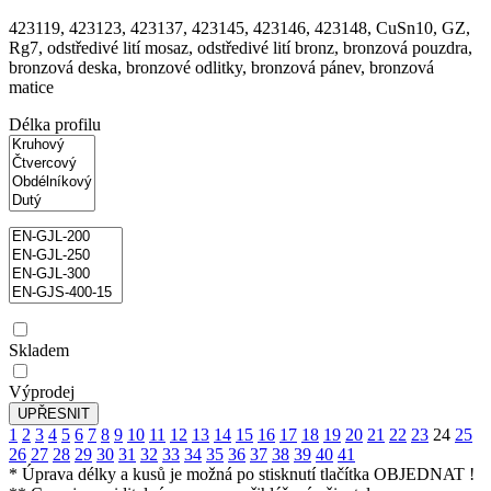
423119, 423123, 423137, 423145, 423146, 423148, CuSn10, GZ,
Rg7, odstředivé lití mosaz, odstředivé lití bronz, bronzová pouzdra,
bronzová deska, bronzové odlitky, bronzová pánev, bronzová
matice
Délka profilu
Skladem
Výprodej
1
2
3
4
5
6
7
8
9
10
11
12
13
14
15
16
17
18
19
20
21
22
23
24
25
26
27
28
29
30
31
32
33
34
35
36
37
38
39
40
41
* Úprava délky a kusů je možná po stisknutí tlačítka OBJEDNAT !