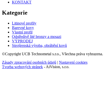
KONTAKT
Kategorie
Litinové profily
Barevné kovy
Vlastní profil
Odstředivě lité bronzy a mosazi
VÝPRODEJ
Strojírenská výroba, obrábění kovů
©Copyright UCB Technometal s.r.o., Všechna práva vyhrazena.
Zásady zpracování osobních údajů
|
Nastavení cookies
Tvorba webových stránek
- AiVision, s.r.o.