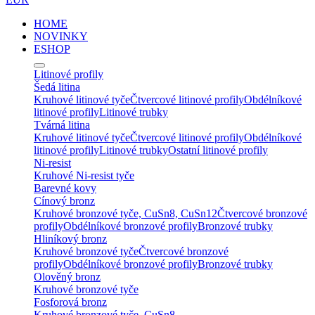
HOME
NOVINKY
ESHOP
Litinové profily
Šedá litina
Kruhové litinové tyče
Čtvercové litinové profily
Obdélníkové
litinové profily
Litinové trubky
Tvárná litina
Kruhové litinové tyče
Čtvercové litinové profily
Obdélníkové
litinové profily
Litinové trubky
Ostatní litinové profily
Ni-resist
Kruhové Ni-resist tyče
Barevné kovy
Cínový bronz
Kruhové bronzové tyče, CuSn8, CuSn12
Čtvercové bronzové
profily
Obdélníkové bronzové profily
Bronzové trubky
Hliníkový bronz
Kruhové bronzové tyče
Čtvercové bronzové
profily
Obdélníkové bronzové profily
Bronzové trubky
Olověný bronz
Kruhové bronzové tyče
Fosforová bronz
Kruhové bronzové tyče, CuSn8