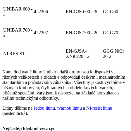
UNIBAR 600 -
422306
EN-GJS-600 - 3C
GGG60
3
UNIBAR 700 -
422307
EN-GJS-700 - 2C
GGG70
2
EN-GJSA-
GGG NiCr
NI RESIST
XNiCr20 - 2
20-2
Námi dodávané litiny Unibar i další druhy jsou k dispozici v
různých velikostech a třídách a odpovídají českým i mezinárodním
standardům a požadavkům zákazníka. Všechny jakosti vyrábíme v
běžných kruhových, čtyřhranných a obdélníkových tvarech,
přičemž speciální tvary jsou k dispozici na základě konzultace s
našimi technickými odborníky.
Litiny dělíme na
šedou litinu
,
tvárnou litinu
a
Ni-resist litinu
(austenitická).
Nejčastěji hledané výrazy: