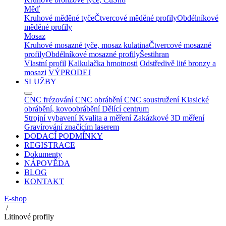
Měď
Kruhové měděné tyče
Čtvercové měděné profily
Obdélníkové
měděné profily
Mosaz
Kruhové mosazné tyče, mosaz kulatina
Čtvercové mosazné
profily
Obdélníkové mosazné profily
Šestihran
Vlastní profil
Kalkulačka hmotnosti
Odstředivě lité bronzy a
mosazi
VÝPRODEJ
SLUŽBY
CNC frézování
CNC obrábění
CNC soustružení
Klasické
obrábění, kovoobrábění
Dělící centrum
Strojní vybavení
Kvalita a měření
Zakázkové 3D měření
Gravírování značícím laserem
DODACÍ PODMÍNKY
REGISTRACE
Dokumenty
NÁPOVĚDA
BLOG
KONTAKT
E-shop
/
Litinové profily