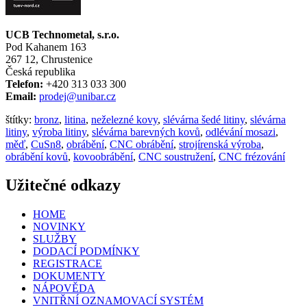
UCB Technometal, s.r.o.
Pod Kahanem 163
267 12, Chrustenice
Česká republika
Telefon:
+420 313 033 300
Email:
prodej@unibar.cz
štítky:
bronz
,
litina
,
neželezné kovy
,
slévárna šedé litiny
,
slévárna
litiny
,
výroba litiny
,
slévárna barevných kovů
,
odlévání mosazi
,
měď
,
CuSn8
,
obrábění
,
CNC obrábění
,
strojírenská výroba
,
obrábění kovů
,
kovoobrábění
,
CNC soustružení
,
CNC frézování
Užitečné odkazy
HOME
NOVINKY
SLUŽBY
DODACÍ PODMÍNKY
REGISTRACE
DOKUMENTY
NÁPOVĚDA
VNITŘNÍ OZNAMOVACÍ SYSTÉM