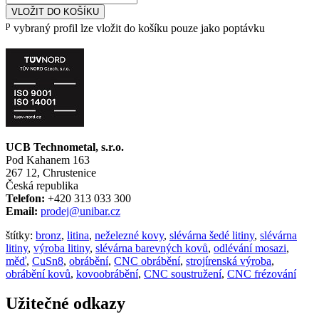
VLOŽIT DO KOŠÍKU
p
vybraný profil lze vložit do košíku pouze jako poptávku
UCB Technometal, s.r.o.
Pod Kahanem 163
267 12, Chrustenice
Česká republika
Telefon:
+420 313 033 300
Email:
prodej@unibar.cz
štítky:
bronz
,
litina
,
neželezné kovy
,
slévárna šedé litiny
,
slévárna
litiny
,
výroba litiny
,
slévárna barevných kovů
,
odlévání mosazi
,
měď
,
CuSn8
,
obrábění
,
CNC obrábění
,
strojírenská výroba
,
obrábění kovů
,
kovoobrábění
,
CNC soustružení
,
CNC frézování
Užitečné odkazy