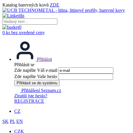
Katalog barevných kovů
ZDE
0
0 ks bez uvedené ceny
Přihlásit
Přihlásit se
Zde napište Váš e-mail
Zde napište Vaše heslo
Přihlásit se do systému
Přihlášení Seznam.cz
Ztratili jste heslo?
REGISTRACE
CZ
SK
PL
EN
CZK