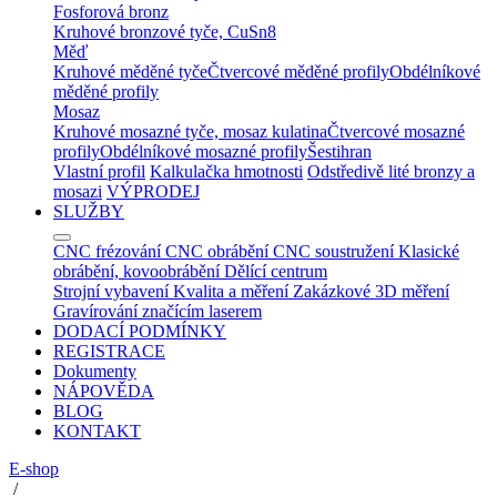
Fosforová bronz
Kruhové bronzové tyče, CuSn8
Měď
Kruhové měděné tyče
Čtvercové měděné profily
Obdélníkové
měděné profily
Mosaz
Kruhové mosazné tyče, mosaz kulatina
Čtvercové mosazné
profily
Obdélníkové mosazné profily
Šestihran
Vlastní profil
Kalkulačka hmotnosti
Odstředivě lité bronzy a
mosazi
VÝPRODEJ
SLUŽBY
CNC frézování
CNC obrábění
CNC soustružení
Klasické
obrábění, kovoobrábění
Dělící centrum
Strojní vybavení
Kvalita a měření
Zakázkové 3D měření
Gravírování značícím laserem
DODACÍ PODMÍNKY
REGISTRACE
Dokumenty
NÁPOVĚDA
BLOG
KONTAKT
E-shop
/