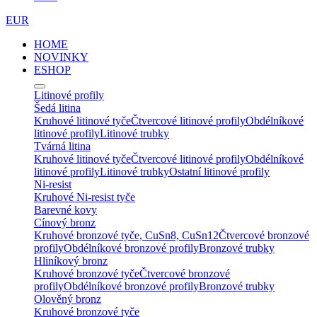
EUR
HOME
NOVINKY
ESHOP
Litinové profily
Šedá litina
Kruhové litinové tyče
Čtvercové litinové profily
Obdélníkové
litinové profily
Litinové trubky
Tvárná litina
Kruhové litinové tyče
Čtvercové litinové profily
Obdélníkové
litinové profily
Litinové trubky
Ostatní litinové profily
Ni-resist
Kruhové Ni-resist tyče
Barevné kovy
Cínový bronz
Kruhové bronzové tyče, CuSn8, CuSn12
Čtvercové bronzové
profily
Obdélníkové bronzové profily
Bronzové trubky
Hliníkový bronz
Kruhové bronzové tyče
Čtvercové bronzové
profily
Obdélníkové bronzové profily
Bronzové trubky
Olověný bronz
Kruhové bronzové tyče