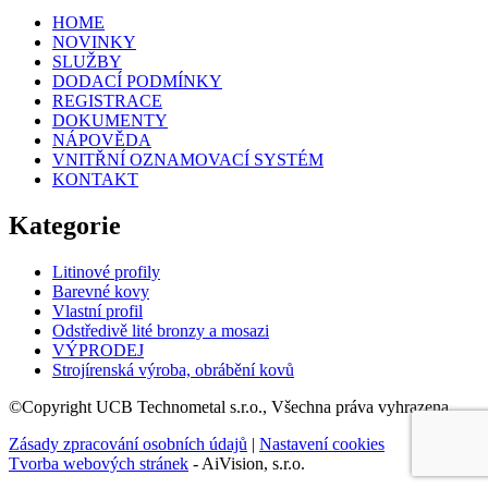
HOME
NOVINKY
SLUŽBY
DODACÍ PODMÍNKY
REGISTRACE
DOKUMENTY
NÁPOVĚDA
VNITŘNÍ OZNAMOVACÍ SYSTÉM
KONTAKT
Kategorie
Litinové profily
Barevné kovy
Vlastní profil
Odstředivě lité bronzy a mosazi
VÝPRODEJ
Strojírenská výroba, obrábění kovů
©Copyright UCB Technometal s.r.o., Všechna práva vyhrazena.
Zásady zpracování osobních údajů
|
Nastavení cookies
Tvorba webových stránek
- AiVision, s.r.o.