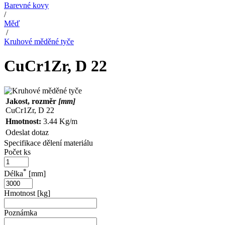
Barevné kovy
/
Měď
/
Kruhové měděné tyče
CuCr1Zr, D 22
Jakost, rozměr
[mm]
CuCr1Zr, D 22
Hmotnost:
3.44 Kg/m
Odeslat dotaz
Specifikace dělení materiálu
Počet ks
*
Délka
[mm]
Hmotnost [kg]
Poznámka