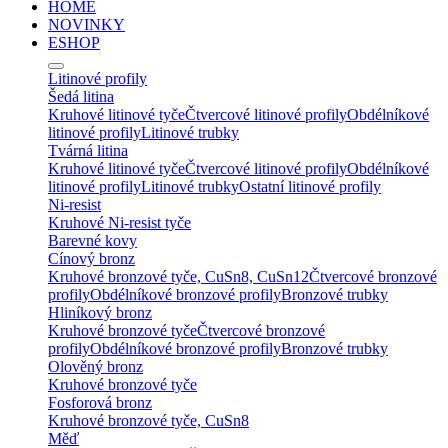
HOME
NOVINKY
ESHOP
Litinové profily
Šedá litina
Kruhové litinové tyče
Čtvercové litinové profily
Obdélníkové
litinové profily
Litinové trubky
Tvárná litina
Kruhové litinové tyče
Čtvercové litinové profily
Obdélníkové
litinové profily
Litinové trubky
Ostatní litinové profily
Ni-resist
Kruhové Ni-resist tyče
Barevné kovy
Cínový bronz
Kruhové bronzové tyče, CuSn8, CuSn12
Čtvercové bronzové
profily
Obdélníkové bronzové profily
Bronzové trubky
Hliníkový bronz
Kruhové bronzové tyče
Čtvercové bronzové
profily
Obdélníkové bronzové profily
Bronzové trubky
Olověný bronz
Kruhové bronzové tyče
Fosforová bronz
Kruhové bronzové tyče, CuSn8
Měď