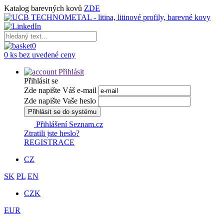
Katalog barevných kovů
ZDE
0
0 ks bez uvedené ceny
Přihlásit
Přihlásit se
Zde napište Váš e-mail
Zde napište Vaše heslo
Přihlásit se do systému
Přihlášení Seznam.cz
Ztratili jste heslo?
REGISTRACE
CZ
SK
PL
EN
CZK
EUR