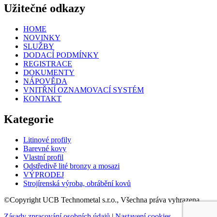
Užitečné odkazy
HOME
NOVINKY
SLUŽBY
DODACÍ PODMÍNKY
REGISTRACE
DOKUMENTY
NÁPOVĚDA
VNITŘNÍ OZNAMOVACÍ SYSTÉM
KONTAKT
Kategorie
Litinové profily
Barevné kovy
Vlastní profil
Odstředivě lité bronzy a mosazi
VÝPRODEJ
Strojírenská výroba, obrábění kovů
©Copyright UCB Technometal s.r.o., Všechna práva vyhrazena.
Zásady zpracování osobních údajů
|
Nastavení cookies