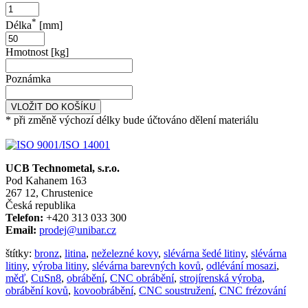
*
Délka
[mm]
Hmotnost [kg]
Poznámka
VLOŽIT DO KOŠÍKU
* při změně výchozí délky bude účtováno dělení materiálu
UCB Technometal, s.r.o.
Pod Kahanem 163
267 12, Chrustenice
Česká republika
Telefon:
+420 313 033 300
Email:
prodej@unibar.cz
štítky:
bronz
,
litina
,
neželezné kovy
,
slévárna šedé litiny
,
slévárna
litiny
,
výroba litiny
,
slévárna barevných kovů
,
odlévání mosazi
,
měď
,
CuSn8
,
obrábění
,
CNC obrábění
,
strojírenská výroba
,
obrábění kovů
,
kovoobrábění
,
CNC soustružení
,
CNC frézování