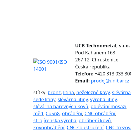
UCB Technometal, s.r.o.
Pod Kahanem 163
267 12, Chrustenice
Česká republika
Telefon:
+420 313 033 30
Email:
prodej@unibar.cz
štítky:
bronz
,
litina
,
neželezné kovy
,
slévárna
šedé litiny
,
slévárna litiny
,
výroba litiny
,
slévárna barevných kovů
,
odlévání mosazi
,
měď
,
CuSn8
,
obrábění
,
CNC obrábění
,
strojírenská výroba
,
obrábění kovů
,
kovoobrábění
,
CNC soustružení
,
CNC frézov