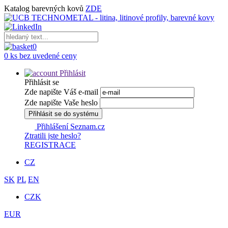
Katalog barevných kovů
ZDE
0
0 ks bez uvedené ceny
Přihlásit
Přihlásit se
Zde napište Váš e-mail
Zde napište Vaše heslo
Přihlásit se do systému
Přihlášení Seznam.cz
Ztratili jste heslo?
REGISTRACE
CZ
SK
PL
EN
CZK
EUR