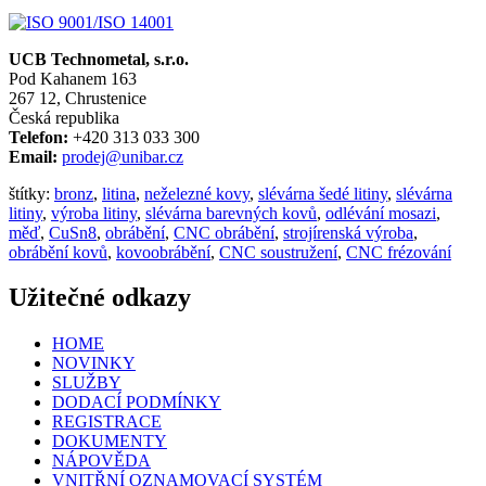
UCB Technometal, s.r.o.
Pod Kahanem 163
267 12, Chrustenice
Česká republika
Telefon:
+420 313 033 300
Email:
prodej@unibar.cz
štítky:
bronz
,
litina
,
neželezné kovy
,
slévárna šedé litiny
,
slévárna
litiny
,
výroba litiny
,
slévárna barevných kovů
,
odlévání mosazi
,
měď
,
CuSn8
,
obrábění
,
CNC obrábění
,
strojírenská výroba
,
obrábění kovů
,
kovoobrábění
,
CNC soustružení
,
CNC frézování
Užitečné odkazy
HOME
NOVINKY
SLUŽBY
DODACÍ PODMÍNKY
REGISTRACE
DOKUMENTY
NÁPOVĚDA
VNITŘNÍ OZNAMOVACÍ SYSTÉM