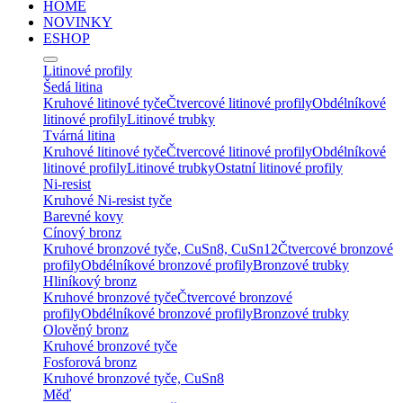
HOME
NOVINKY
ESHOP
Litinové profily
Šedá litina
Kruhové litinové tyče
Čtvercové litinové profily
Obdélníkové
litinové profily
Litinové trubky
Tvárná litina
Kruhové litinové tyče
Čtvercové litinové profily
Obdélníkové
litinové profily
Litinové trubky
Ostatní litinové profily
Ni-resist
Kruhové Ni-resist tyče
Barevné kovy
Cínový bronz
Kruhové bronzové tyče, CuSn8, CuSn12
Čtvercové bronzové
profily
Obdélníkové bronzové profily
Bronzové trubky
Hliníkový bronz
Kruhové bronzové tyče
Čtvercové bronzové
profily
Obdélníkové bronzové profily
Bronzové trubky
Olověný bronz
Kruhové bronzové tyče
Fosforová bronz
Kruhové bronzové tyče, CuSn8
Měď