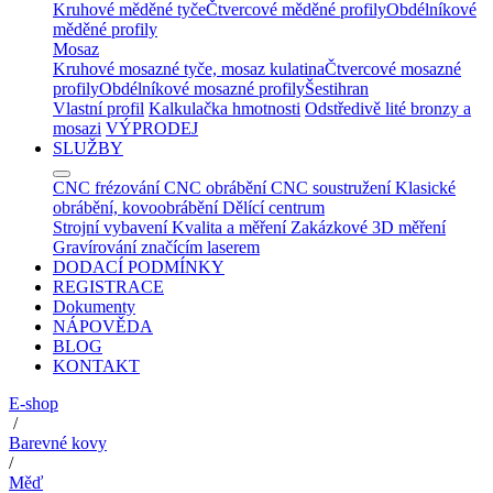
Kruhové měděné tyče
Čtvercové měděné profily
Obdélníkové
měděné profily
Mosaz
Kruhové mosazné tyče, mosaz kulatina
Čtvercové mosazné
profily
Obdélníkové mosazné profily
Šestihran
Vlastní profil
Kalkulačka hmotnosti
Odstředivě lité bronzy a
mosazi
VÝPRODEJ
SLUŽBY
CNC frézování
CNC obrábění
CNC soustružení
Klasické
obrábění, kovoobrábění
Dělící centrum
Strojní vybavení
Kvalita a měření
Zakázkové 3D měření
Gravírování značícím laserem
DODACÍ PODMÍNKY
REGISTRACE
Dokumenty
NÁPOVĚDA
BLOG
KONTAKT
E-shop
/
Barevné kovy
/
Měď