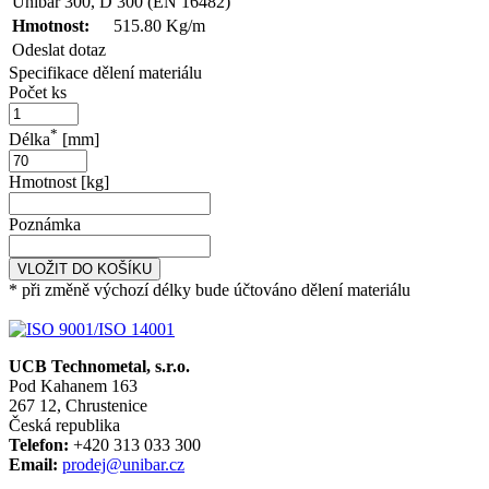
Unibar 300, D 300 (EN 16482)
Hmotnost:
515.80 Kg/m
Odeslat dotaz
Specifikace dělení materiálu
Počet ks
*
Délka
[mm]
Hmotnost [kg]
Poznámka
VLOŽIT DO KOŠÍKU
* při změně výchozí délky bude účtováno dělení materiálu
UCB Technometal, s.r.o.
Pod Kahanem 163
267 12, Chrustenice
Česká republika
Telefon:
+420 313 033 300
Email:
prodej@unibar.cz