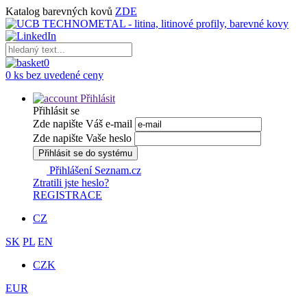
Katalog barevných kovů
ZDE
0
0 ks bez uvedené ceny
Přihlásit
Přihlásit se
Zde napište Váš e-mail
Zde napište Vaše heslo
Přihlásit se do systému
Přihlášení Seznam.cz
Ztratili jste heslo?
REGISTRACE
CZ
SK
PL
EN
CZK
EUR