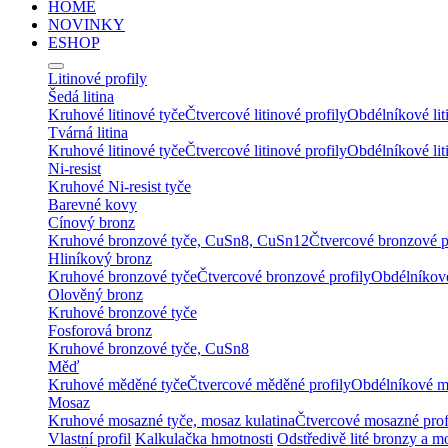
HOME
NOVINKY
ESHOP
Litinové profily
Šedá litina
Kruhové litinové tyče
Čtvercové litinové profily
Obdélníkové lit
Tvárná litina
Kruhové litinové tyče
Čtvercové litinové profily
Obdélníkové lit
Ni-resist
Kruhové Ni-resist tyče
Barevné kovy
Cínový bronz
Kruhové bronzové tyče, CuSn8, CuSn12
Čtvercové bronzové p
Hliníkový bronz
Kruhové bronzové tyče
Čtvercové bronzové profily
Obdélníkové
Olověný bronz
Kruhové bronzové tyče
Fosforová bronz
Kruhové bronzové tyče, CuSn8
Měď
Kruhové měděné tyče
Čtvercové měděné profily
Obdélníkové m
Mosaz
Kruhové mosazné tyče, mosaz kulatina
Čtvercové mosazné prof
Vlastní profil
Kalkulačka hmotnosti
Odstředivě lité bronzy a m