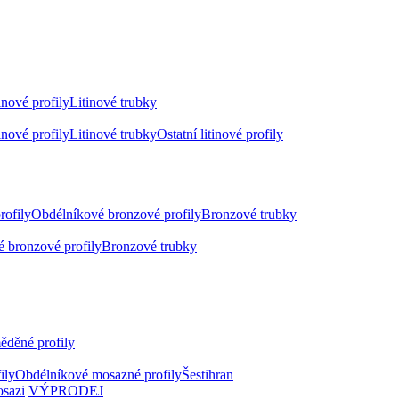
inové profily
Litinové trubky
inové profily
Litinové trubky
Ostatní litinové profily
rofily
Obdélníkové bronzové profily
Bronzové trubky
 bronzové profily
Bronzové trubky
ěděné profily
ily
Obdélníkové mosazné profily
Šestihran
osazi
VÝPRODEJ