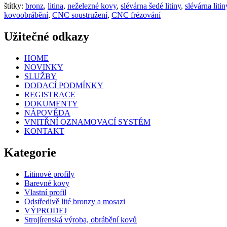
štítky:
bronz
,
litina
,
neželezné kovy
,
slévárna šedé litiny
,
slévárna litin
kovoobrábění
,
CNC soustružení
,
CNC frézování
Užitečné odkazy
HOME
NOVINKY
SLUŽBY
DODACÍ PODMÍNKY
REGISTRACE
DOKUMENTY
NÁPOVĚDA
VNITŘNÍ OZNAMOVACÍ SYSTÉM
KONTAKT
Kategorie
Litinové profily
Barevné kovy
Vlastní profil
Odstředivě lité bronzy a mosazi
VÝPRODEJ
Strojírenská výroba, obrábění kovů