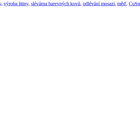
y
,
výroba litiny
,
slévárna barevných kovů
,
odlévání mosazi
,
měď
,
CuSn