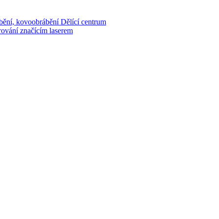
bění, kovoobrábění
Dělící centrum
rování značícím laserem