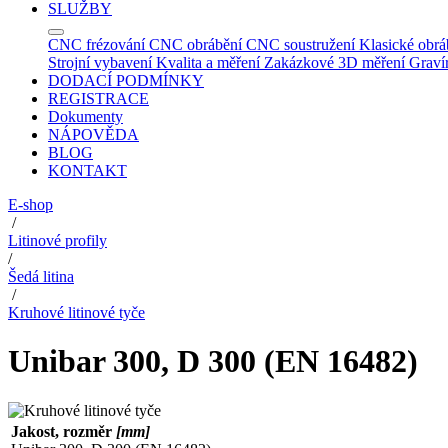
SLUŽBY
CNC frézování
CNC obrábění
CNC soustružení
Klasické obrá
Strojní vybavení
Kvalita a měření
Zakázkové 3D měření
Graví
DODACÍ PODMÍNKY
REGISTRACE
Dokumenty
NÁPOVĚDA
BLOG
KONTAKT
E-shop
/
Litinové profily
/
Šedá litina
/
Kruhové litinové tyče
Unibar 300, D 300 (EN 16482)
Jakost, rozměr
[mm]