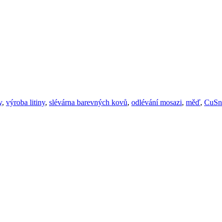
y
,
výroba litiny
,
slévárna barevných kovů
,
odlévání mosazi
,
měď
,
CuSn