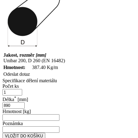
Jakost, rozměr
[mm]
Unibar 200, D 260 (EN 16482)
Hmotnost:
387.40 Kg/m
Odeslat dotaz
Specifikace dělení materiálu
Počet ks
*
Délka
[mm]
Hmotnost [kg]
Poznámka
VLOŽIT DO KOŠÍKU