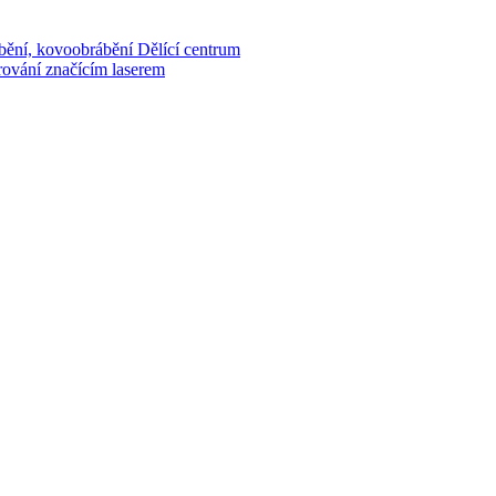
bění, kovoobrábění
Dělící centrum
rování značícím laserem