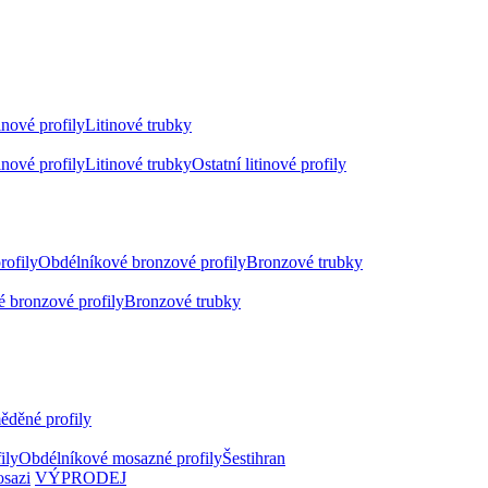
inové profily
Litinové trubky
inové profily
Litinové trubky
Ostatní litinové profily
rofily
Obdélníkové bronzové profily
Bronzové trubky
 bronzové profily
Bronzové trubky
ěděné profily
ily
Obdélníkové mosazné profily
Šestihran
osazi
VÝPRODEJ