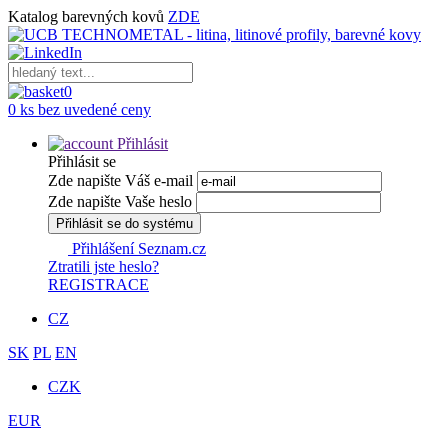
Katalog barevných kovů
ZDE
0
0 ks bez uvedené ceny
Přihlásit
Přihlásit se
Zde napište Váš e-mail
Zde napište Vaše heslo
Přihlásit se do systému
Přihlášení Seznam.cz
Ztratili jste heslo?
REGISTRACE
CZ
SK
PL
EN
CZK
EUR