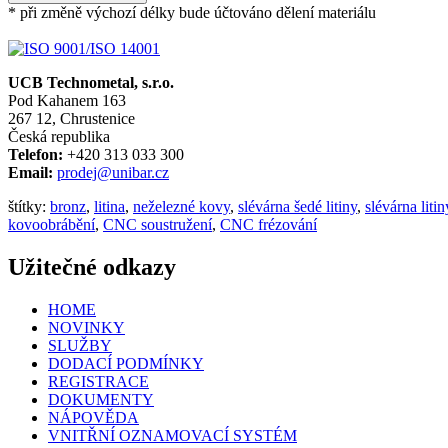
* při změně výchozí délky bude účtováno dělení materiálu
UCB Technometal, s.r.o.
Pod Kahanem 163
267 12, Chrustenice
Česká republika
Telefon:
+420 313 033 300
Email:
prodej@unibar.cz
štítky:
bronz
,
litina
,
neželezné kovy
,
slévárna šedé litiny
,
slévárna litin
kovoobrábění
,
CNC soustružení
,
CNC frézování
Užitečné odkazy
HOME
NOVINKY
SLUŽBY
DODACÍ PODMÍNKY
REGISTRACE
DOKUMENTY
NÁPOVĚDA
VNITŘNÍ OZNAMOVACÍ SYSTÉM