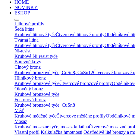
HOME
NOVINKY
ESHOP
Litinové profily
Šedá litina
Kruhové litinové tyče
Čtvercové litinové profily
Obdélníkové lit
Tvárná litina
Kruhové litinové tyče
Čtvercové litinové profily
Obdélníkové lit
Ni-resist
Kruhové Ni-resist tyče
Barevné kovy
Cínový bronz
Kruhové bronzové tyče, CuSn8, CuSn12
Čtvercové bronzové p
Hliníkový bronz
Kruhové bronzové tyče
Čtvercové bronzové profily
Obdélníkové
Olověný bronz
Kruhové bronzové tyče
Fosforová bronz
Kruhové bronzové tyče, CuSn8
Měď
Kruhové měděné tyče
Čtvercové měděné profily
Obdélníkové m
Mosaz
Kruhové mosazné tyče, mosaz kulatina
Čtvercové mosazné prof
Vlastní profil
Kalkulačka hmotnosti
Odstředivě lité bronzy a m