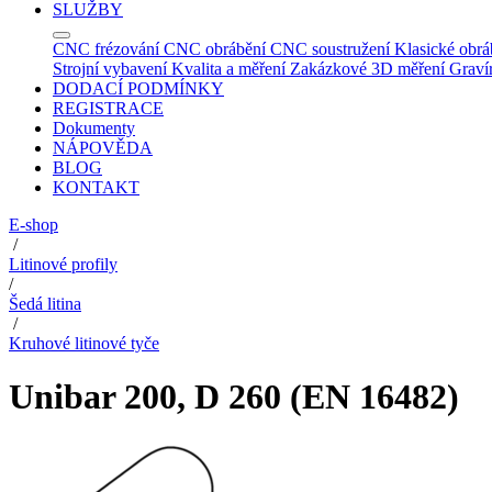
SLUŽBY
CNC frézování
CNC obrábění
CNC soustružení
Klasické obrá
Strojní vybavení
Kvalita a měření
Zakázkové 3D měření
Graví
DODACÍ PODMÍNKY
REGISTRACE
Dokumenty
NÁPOVĚDA
BLOG
KONTAKT
E-shop
/
Litinové profily
/
Šedá litina
/
Kruhové litinové tyče
Unibar 200, D 260 (EN 16482)