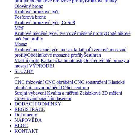
profily
Obdélníkové bronzové profily
Bronzové trubky
Olověný bronz
Kruhové bronzové tyče
Fosforová bronz
Kruhové bronzové tyče, CuSn8
Měď
Kruhové měděné tyče
Čtvercové měděné profily
Obdélníkové
měděné profily
Mosaz
Kruhové mosazné tyče, mosaz kulatina
Čtvercové mosazné
profily
Obdélníkové mosazné profily
Šestihran
Vlastní profil
Kalkulačka hmotnosti
Odstředivě lité bronzy a
mosazi
VÝPRODEJ
SLUŽBY
CNC frézování
CNC obrábění
CNC soustružení
Klasické
obrábění, kovoobrábění
Dělící centrum
Strojní vybavení
Kvalita a měření
Zakázkové 3D měření
Gravírování značícím laserem
DODACÍ PODMÍNKY
REGISTRACE
Dokumenty
NÁPOVĚDA
BLOG
KONTAKT