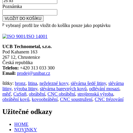
Poznámka
VLOŽIT DO KOŠÍKU
p
vybraný profil lze vložit do košíku pouze jako poptávku
UCB Technometal, s.r.o.
Pod Kahanem 163
267 12, Chrustenice
Česká republika
Telefon:
+420 313 033 300
Email:
prodej@unibar.cz
štítky:
bronz
,
litina
,
neželezné kovy
,
slévárna šedé litiny
,
slévárna
litiny
,
výroba litiny
,
slévárna barevných kovů
,
odlévání mosazi
,
měď
,
CuSn8
,
obrábění
,
CNC obrábění
,
strojírenská výroba
,
obrábění kovů
,
kovoobrábění
,
CNC soustružení
,
CNC frézování
Užitečné odkazy
HOME
NOVINKY