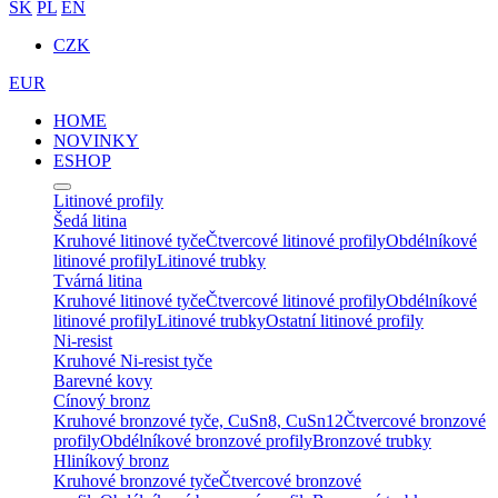
SK
PL
EN
CZK
EUR
HOME
NOVINKY
ESHOP
Litinové profily
Šedá litina
Kruhové litinové tyče
Čtvercové litinové profily
Obdélníkové
litinové profily
Litinové trubky
Tvárná litina
Kruhové litinové tyče
Čtvercové litinové profily
Obdélníkové
litinové profily
Litinové trubky
Ostatní litinové profily
Ni-resist
Kruhové Ni-resist tyče
Barevné kovy
Cínový bronz
Kruhové bronzové tyče, CuSn8, CuSn12
Čtvercové bronzové
profily
Obdélníkové bronzové profily
Bronzové trubky
Hliníkový bronz
Kruhové bronzové tyče
Čtvercové bronzové