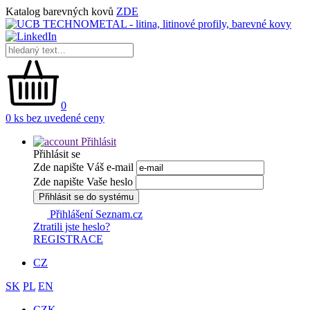
Katalog barevných kovů
ZDE
0
0 ks bez uvedené ceny
Přihlásit
Přihlásit se
Zde napište Váš e-mail
Zde napište Vaše heslo
Přihlásit se do systému
Přihlášení Seznam.cz
Ztratili jste heslo?
REGISTRACE
CZ
SK
PL
EN
CZK