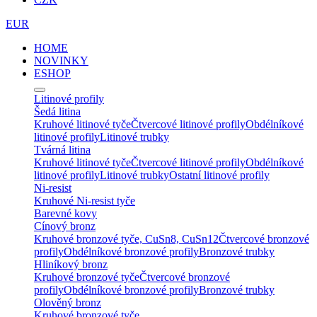
EUR
HOME
NOVINKY
ESHOP
Litinové profily
Šedá litina
Kruhové litinové tyče
Čtvercové litinové profily
Obdélníkové
litinové profily
Litinové trubky
Tvárná litina
Kruhové litinové tyče
Čtvercové litinové profily
Obdélníkové
litinové profily
Litinové trubky
Ostatní litinové profily
Ni-resist
Kruhové Ni-resist tyče
Barevné kovy
Cínový bronz
Kruhové bronzové tyče, CuSn8, CuSn12
Čtvercové bronzové
profily
Obdélníkové bronzové profily
Bronzové trubky
Hliníkový bronz
Kruhové bronzové tyče
Čtvercové bronzové
profily
Obdélníkové bronzové profily
Bronzové trubky
Olověný bronz
Kruhové bronzové tyče