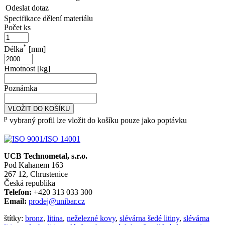
Odeslat dotaz
Specifikace dělení materiálu
Počet ks
*
Délka
[mm]
Hmotnost [kg]
Poznámka
VLOŽIT DO KOŠÍKU
p
vybraný profil lze vložit do košíku pouze jako poptávku
UCB Technometal, s.r.o.
Pod Kahanem 163
267 12, Chrustenice
Česká republika
Telefon:
+420 313 033 300
Email:
prodej@unibar.cz
štítky:
bronz
,
litina
,
neželezné kovy
,
slévárna šedé litiny
,
slévárna