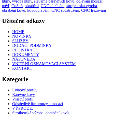
litiny
,
výroba litiny
,
slévárna barevných kovů
,
odlévání mosazi
,
měď
,
CuSn8
,
obrábění
,
CNC obrábění
,
strojírenská výroba
,
obrábění kovů
,
kovoobrábění
,
CNC soustružení
,
CNC frézování
Užitečné odkazy
HOME
NOVINKY
SLUŽBY
DODACÍ PODMÍNKY
REGISTRACE
DOKUMENTY
NÁPOVĚDA
VNITŘNÍ OZNAMOVACÍ SYSTÉM
KONTAKT
Kategorie
Litinové profily
Barevné kovy
Vlastní profil
Odstředivě lité bronzy a mosazi
VÝPRODEJ
Strojírenská výroba, obrábění kovů