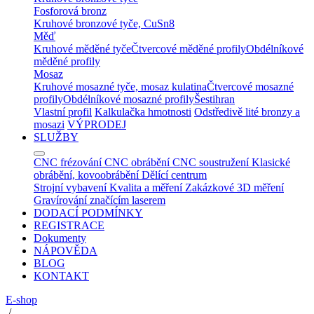
Fosforová bronz
Kruhové bronzové tyče, CuSn8
Měď
Kruhové měděné tyče
Čtvercové měděné profily
Obdélníkové
měděné profily
Mosaz
Kruhové mosazné tyče, mosaz kulatina
Čtvercové mosazné
profily
Obdélníkové mosazné profily
Šestihran
Vlastní profil
Kalkulačka hmotnosti
Odstředivě lité bronzy a
mosazi
VÝPRODEJ
SLUŽBY
CNC frézování
CNC obrábění
CNC soustružení
Klasické
obrábění, kovoobrábění
Dělící centrum
Strojní vybavení
Kvalita a měření
Zakázkové 3D měření
Gravírování značícím laserem
DODACÍ PODMÍNKY
REGISTRACE
Dokumenty
NÁPOVĚDA
BLOG
KONTAKT
E-shop
/