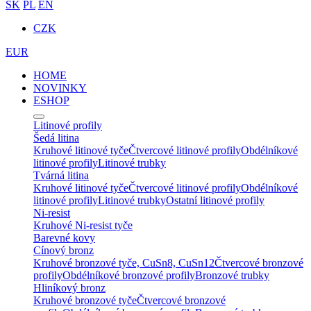
SK
PL
EN
CZK
EUR
HOME
NOVINKY
ESHOP
Litinové profily
Šedá litina
Kruhové litinové tyče
Čtvercové litinové profily
Obdélníkové
litinové profily
Litinové trubky
Tvárná litina
Kruhové litinové tyče
Čtvercové litinové profily
Obdélníkové
litinové profily
Litinové trubky
Ostatní litinové profily
Ni-resist
Kruhové Ni-resist tyče
Barevné kovy
Cínový bronz
Kruhové bronzové tyče, CuSn8, CuSn12
Čtvercové bronzové
profily
Obdélníkové bronzové profily
Bronzové trubky
Hliníkový bronz
Kruhové bronzové tyče
Čtvercové bronzové