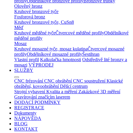
profily
Obdélníkové bronzové profily
Bronzové trubky
Olověný bronz
Kruhové bronzové tyče
Fosforová bronz
Kruhové bronzové tyče, CuSn8
Měď
Kruhové měděné tyče
Čtvercové měděné profily
Obdélníkové
měděné profily
Mosaz
Kruhové mosazné tyče, mosaz kulatina
Čtvercové mosazné
profily
Obdélníkové mosazné profily
Šestihran
Vlastní profil
Kalkulačka hmotnosti
Odstředivě lité bronzy a
mosazi
VÝPRODEJ
SLUŽBY
CNC frézování
CNC obrábění
CNC soustružení
Klasické
obrábění, kovoobrábění
Dělící centrum
Strojní vybavení
Kvalita a měření
Zakázkové 3D měření
Gravírování značícím laserem
DODACÍ PODMÍNKY
REGISTRACE
Dokumenty
NÁPOVĚDA
BLOG
KONTAKT