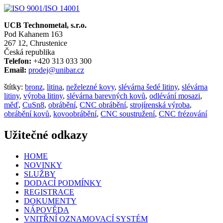
UCB Technometal, s.r.o.
Pod Kahanem 163
267 12, Chrustenice
Česká republika
Telefon:
+420 313 033 300
Email:
prodej@unibar.cz
štítky:
bronz
,
litina
,
neželezné kovy
,
slévárna šedé litiny
,
slévárna
litiny
,
výroba litiny
,
slévárna barevných kovů
,
odlévání mosazi
,
měď
,
CuSn8
,
obrábění
,
CNC obrábění
,
strojírenská výroba
,
obrábění kovů
,
kovoobrábění
,
CNC soustružení
,
CNC frézování
Užitečné odkazy
HOME
NOVINKY
SLUŽBY
DODACÍ PODMÍNKY
REGISTRACE
DOKUMENTY
NÁPOVĚDA
VNITŘNÍ OZNAMOVACÍ SYSTÉM