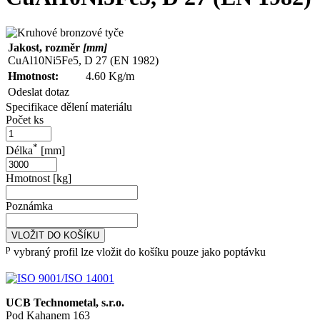
Jakost, rozměr
[mm]
CuAl10Ni5Fe5, D 27 (EN 1982)
Hmotnost:
4.60 Kg/m
Odeslat dotaz
Specifikace dělení materiálu
Počet ks
*
Délka
[mm]
Hmotnost [kg]
Poznámka
VLOŽIT DO KOŠÍKU
p
vybraný profil lze vložit do košíku pouze jako poptávku
UCB Technometal, s.r.o.
Pod Kahanem 163