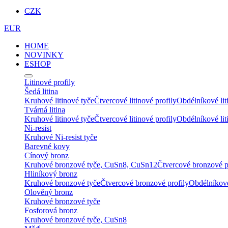
CZK
EUR
HOME
NOVINKY
ESHOP
Litinové profily
Šedá litina
Kruhové litinové tyče
Čtvercové litinové profily
Obdélníkové lit
Tvárná litina
Kruhové litinové tyče
Čtvercové litinové profily
Obdélníkové lit
Ni-resist
Kruhové Ni-resist tyče
Barevné kovy
Cínový bronz
Kruhové bronzové tyče, CuSn8, CuSn12
Čtvercové bronzové p
Hliníkový bronz
Kruhové bronzové tyče
Čtvercové bronzové profily
Obdélníkové
Olověný bronz
Kruhové bronzové tyče
Fosforová bronz
Kruhové bronzové tyče, CuSn8