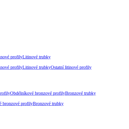
inové profily
Litinové trubky
inové profily
Litinové trubky
Ostatní litinové profily
rofily
Obdélníkové bronzové profily
Bronzové trubky
 bronzové profily
Bronzové trubky