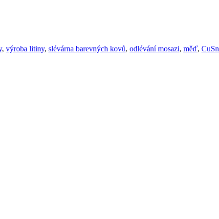
y
,
výroba litiny
,
slévárna barevných kovů
,
odlévání mosazi
,
měď
,
CuSn