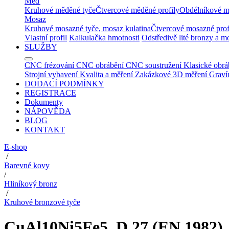
Měď
Kruhové měděné tyče
Čtvercové měděné profily
Obdélníkové m
Mosaz
Kruhové mosazné tyče, mosaz kulatina
Čtvercové mosazné prof
Vlastní profil
Kalkulačka hmotnosti
Odstředivě lité bronzy a m
SLUŽBY
CNC frézování
CNC obrábění
CNC soustružení
Klasické obrá
Strojní vybavení
Kvalita a měření
Zakázkové 3D měření
Graví
DODACÍ PODMÍNKY
REGISTRACE
Dokumenty
NÁPOVĚDA
BLOG
KONTAKT
E-shop
/
Barevné kovy
/
Hliníkový bronz
/
Kruhové bronzové tyče
CuAl10Ni5Fe5, D 27 (EN 1982)