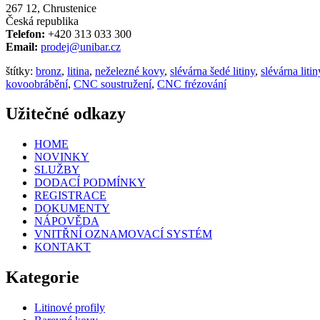
267 12, Chrustenice
Česká republika
Telefon:
+420 313 033 300
Email:
prodej@unibar.cz
štítky:
bronz
,
litina
,
neželezné kovy
,
slévárna šedé litiny
,
slévárna litin
kovoobrábění
,
CNC soustružení
,
CNC frézování
Užitečné odkazy
HOME
NOVINKY
SLUŽBY
DODACÍ PODMÍNKY
REGISTRACE
DOKUMENTY
NÁPOVĚDA
VNITŘNÍ OZNAMOVACÍ SYSTÉM
KONTAKT
Kategorie
Litinové profily