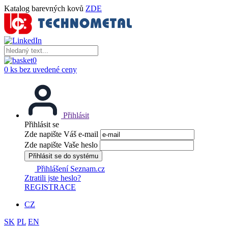
Katalog barevných kovů
ZDE
0
0 ks bez uvedené ceny
Přihlásit
Přihlásit se
Zde napište Váš e-mail
Zde napište Vaše heslo
Přihlásit se do systému
Přihlášení Seznam.cz
Ztratili jste heslo?
REGISTRACE
CZ
SK
PL
EN