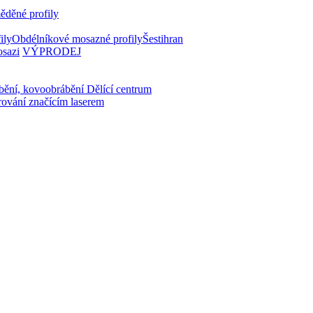
ěděné profily
ily
Obdélníkové mosazné profily
Šestihran
osazi
VÝPRODEJ
bění, kovoobrábění
Dělící centrum
rování značícím laserem