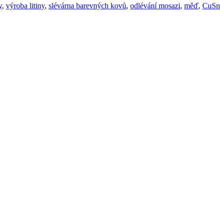
y
,
výroba litiny
,
slévárna barevných kovů
,
odlévání mosazi
,
měď
,
CuSn