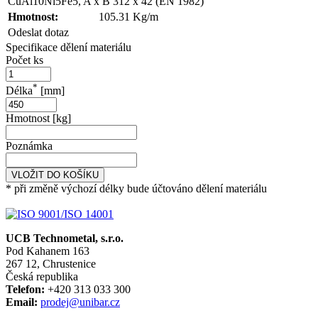
CuAl10Ni5Fe5, A x B 312 x 42 (EN 1982)
Hmotnost:
105.31 Kg/m
Odeslat dotaz
Specifikace dělení materiálu
Počet ks
*
Délka
[mm]
Hmotnost [kg]
Poznámka
VLOŽIT DO KOŠÍKU
* při změně výchozí délky bude účtováno dělení materiálu
UCB Technometal, s.r.o.
Pod Kahanem 163
267 12, Chrustenice
Česká republika
Telefon:
+420 313 033 300
Email:
prodej@unibar.cz