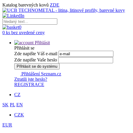
Katalog barevných kovů
ZDE
0
0 ks bez uvedené ceny
Přihlásit
Přihlásit se
Zde napište Váš e-mail
Zde napište Vaše heslo
Přihlásit se do systému
Přihlášení Seznam.cz
Ztratili jste heslo?
REGISTRACE
CZ
SK
PL
EN
CZK
EUR