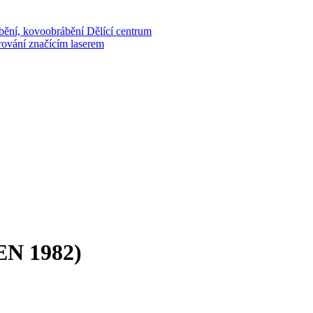
bění, kovoobrábění
Dělící centrum
rování značícím laserem
EN 1982)