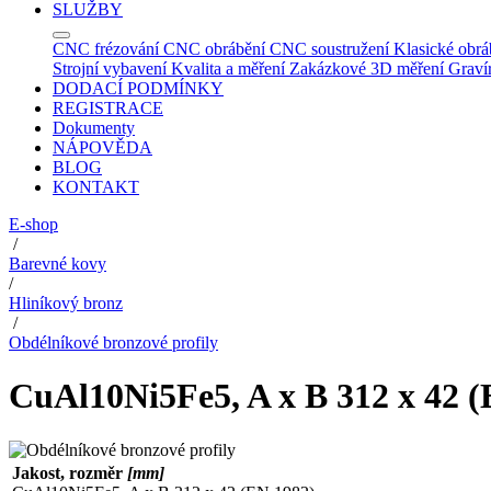
SLUŽBY
CNC frézování
CNC obrábění
CNC soustružení
Klasické obrá
Strojní vybavení
Kvalita a měření
Zakázkové 3D měření
Graví
DODACÍ PODMÍNKY
REGISTRACE
Dokumenty
NÁPOVĚDA
BLOG
KONTAKT
E-shop
/
Barevné kovy
/
Hliníkový bronz
/
Obdélníkové bronzové profily
CuAl10Ni5Fe5, A x B 312 x 42 (
Jakost, rozměr
[mm]