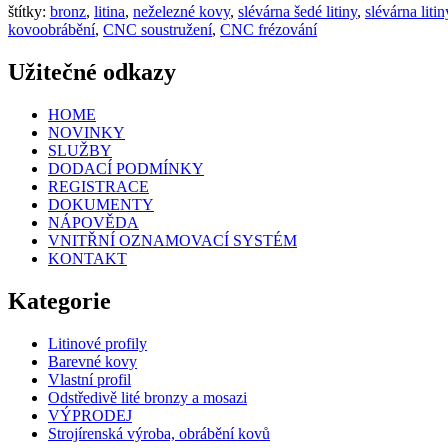
štítky:
bronz
,
litina
,
neželezné kovy
,
slévárna šedé litiny
,
slévárna litin
kovoobrábění
,
CNC soustružení
,
CNC frézování
Užitečné odkazy
HOME
NOVINKY
SLUŽBY
DODACÍ PODMÍNKY
REGISTRACE
DOKUMENTY
NÁPOVĚDA
VNITŘNÍ OZNAMOVACÍ SYSTÉM
KONTAKT
Kategorie
Litinové profily
Barevné kovy
Vlastní profil
Odstředivě lité bronzy a mosazi
VÝPRODEJ
Strojírenská výroba, obrábění kovů