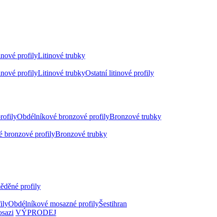
inové profily
Litinové trubky
inové profily
Litinové trubky
Ostatní litinové profily
rofily
Obdélníkové bronzové profily
Bronzové trubky
 bronzové profily
Bronzové trubky
ěděné profily
ily
Obdélníkové mosazné profily
Šestihran
osazi
VÝPRODEJ