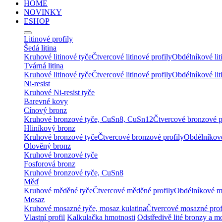
HOME
NOVINKY
ESHOP
Litinové profily
Šedá litina
Kruhové litinové tyče
Čtvercové litinové profily
Obdélníkové lit
Tvárná litina
Kruhové litinové tyče
Čtvercové litinové profily
Obdélníkové lit
Ni-resist
Kruhové Ni-resist tyče
Barevné kovy
Cínový bronz
Kruhové bronzové tyče, CuSn8, CuSn12
Čtvercové bronzové p
Hliníkový bronz
Kruhové bronzové tyče
Čtvercové bronzové profily
Obdélníkové
Olověný bronz
Kruhové bronzové tyče
Fosforová bronz
Kruhové bronzové tyče, CuSn8
Měď
Kruhové měděné tyče
Čtvercové měděné profily
Obdélníkové m
Mosaz
Kruhové mosazné tyče, mosaz kulatina
Čtvercové mosazné prof
Vlastní profil
Kalkulačka hmotnosti
Odstředivě lité bronzy a m