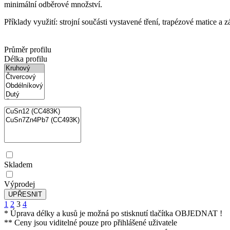
minimální odběrové množství.
Příklady využití: strojní součásti vystavené tření, trapézové matice a 
Průměr profilu
Délka profilu
Skladem
Výprodej
1
2
3
4
* Úprava délky a kusů je možná po stisknutí tlačítka OBJEDNAT !
** Ceny jsou viditelné pouze pro přihlášené uživatele