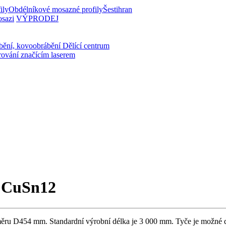
ily
Obdélníkové mosazné profily
Šestihran
osazi
VÝPRODEJ
bění, kovoobrábění
Dělící centrum
rování značícím laserem
, CuSn12
ru D454 mm. Standardní výrobní délka je 3 000 mm. Tyče je možné do