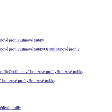
inové profily
Litinové trubky
inové profily
Litinové trubky
Ostatní litinové profily
rofily
Obdélníkové bronzové profily
Bronzové trubky
 bronzové profily
Bronzové trubky
ěděné profily