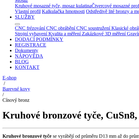
Mosaz
Kruhové mosazné tyče, mosaz kulatina
Čtvercové mosazné prof
Vlastní profil
Kalkulačka hmotnosti
Odstředivě lité bronzy a m
SLUŽBY
CNC frézování
CNC obrábění
CNC soustružení
Klasické obrá
Strojní vybavení
Kvalita a měření
Zakázkové 3D měření
Graví
DODACÍ PODMÍNKY
REGISTRACE
Dokumenty
NÁPOVĚDA
BLOG
KONTAKT
E-shop
/
Barevné kovy
/
Cínový bronz
Kruhové bronzové tyče, CuSn8
Kruhové bronzové tyče
se vyrábějí od průměru D13 mm až do průmě