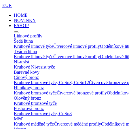
EUR
HOME
NOVINKY
ESHOP
Litinové profily
Šedá litina
Kruhové litinové tyče
Čtvercové litinové profily
Obdélníkové lit
Tvárná litina
Kruhové litinové tyče
Čtvercové litinové profily
Obdélníkové lit
Ni-resist
Kruhové Ni-resist tyče
Barevné kovy
Cínový bronz
Kruhové bronzové tyče, CuSn8, CuSn12
Čtvercové bronzové p
Hliníkový bronz
Kruhové bronzové tyče
Čtvercové bronzové profily
Obdélníkové
Olověný bronz
Kruhové bronzové tyče
Fosforová bronz
Kruhové bronzové tyče, CuSn8
Měď
Kruhové měděné tyče
Čtvercové měděné profily
Obdélníkové m