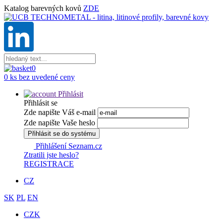
Katalog barevných kovů
ZDE
0
0 ks bez uvedené ceny
Přihlásit
Přihlásit se
Zde napište Váš e-mail
Zde napište Vaše heslo
Přihlásit se do systému
Přihlášení Seznam.cz
Ztratili jste heslo?
REGISTRACE
CZ
SK
PL
EN
CZK