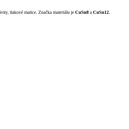
závity, tlakové matice. Značka materiálu je
CuSn8
a
CuSn12
.