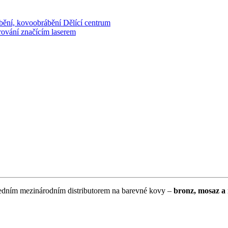
bění, kovoobrábění
Dělící centrum
rování značícím laserem
edním mezinárodním distributorem na barevné kovy –
bronz, mosaz a