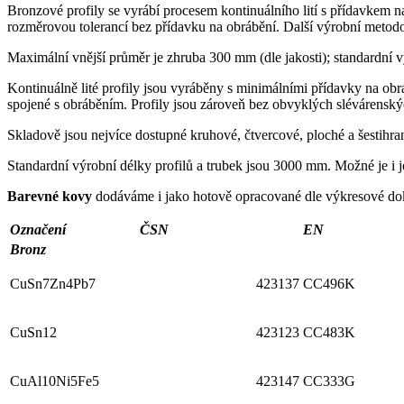
Bronzové profily se vyrábí procesem kontinuálního lití s přídavkem 
rozměrovou tolerancí bez přídavku na obrábění. Další výrobní metodou 
Maximální vnější průměr je zhruba 300 mm (dle jakosti); standardní 
Kontinuálně lité profily jsou vyráběny s minimálními přídavky na obr
spojené s obráběním. Profily jsou zároveň bez obvyklých slévárenský
Skladově jsou nejvíce dostupné kruhové, čtvercové, ploché a šestihra
Standardní výrobní délky profilů a trubek jsou 3000 mm. Možné je i 
Barevné kovy
dodáváme i jako hotově opracované dle výkresové d
Označení
ČSN
EN
Bronz
CuSn7Zn4Pb7
423137
CC496K
CuSn12
423123
CC483K
CuAl10Ni5Fe5
423147
CC333G