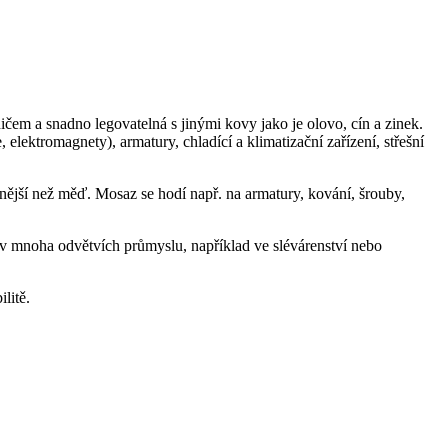
čem a snadno legovatelná s jinými kovy jako je olovo, cín a zinek.
 elektromagnety), armatury, chladící a klimatizační zařízení, střešní
vnější než měď. Mosaz se hodí např. na armatury, kování, šrouby,
 v mnoha odvětvích průmyslu, například ve slévárenství nebo
litě.