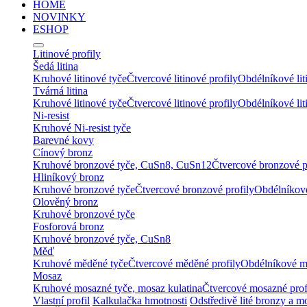
HOME
NOVINKY
ESHOP
Litinové profily
Šedá litina
Kruhové litinové tyče
Čtvercové litinové profily
Obdélníkové lit
Tvárná litina
Kruhové litinové tyče
Čtvercové litinové profily
Obdélníkové lit
Ni-resist
Kruhové Ni-resist tyče
Barevné kovy
Cínový bronz
Kruhové bronzové tyče, CuSn8, CuSn12
Čtvercové bronzové p
Hliníkový bronz
Kruhové bronzové tyče
Čtvercové bronzové profily
Obdélníkové
Olověný bronz
Kruhové bronzové tyče
Fosforová bronz
Kruhové bronzové tyče, CuSn8
Měď
Kruhové měděné tyče
Čtvercové měděné profily
Obdélníkové m
Mosaz
Kruhové mosazné tyče, mosaz kulatina
Čtvercové mosazné prof
Vlastní profil
Kalkulačka hmotnosti
Odstředivě lité bronzy a m