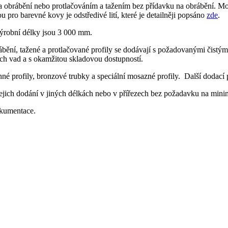
na obrábění nebo protlačováním a tažením bez přídavku na obrábění. Mo
pro barevné kovy je odstředivé lití, které je detailněji popsáno
zde
.
výrobní délky jsou 3 000 mm.
ábění, tažené a protlačované profily se dodávají s požadovanými čistým
ch vad a s okamžitou skladovou dostupností.
nné profily, bronzové trubky a speciální mosazné profily. Další dodac
jejich dodání v jiných délkách nebo v přířezech bez požadavku na min
okumentace.