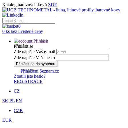
Katalog barevných kovů
ZDE
0
0 ks bez uvedené ceny
Přihlásit
Přihlásit se
Zde napište Váš e-mail
Zde napište Vaše heslo
Přihlásit se do systému
Přihlášení Seznam.cz
Ztratili jste heslo?
REGISTRACE
CZ
SK
PL
EN
CZK
EUR