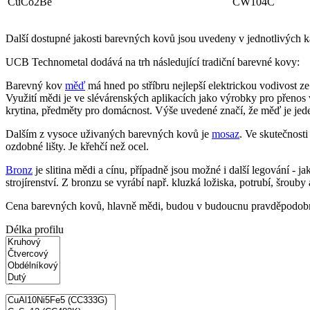
CuCo2Be
CW104C
Další dostupné jakosti barevných kovů jsou uvedeny v jednotlivých ka
UCB Technometal dodává na trh následující tradiční barevné kovy:
Barevný kov
měď
má hned po stříbru nejlepší elektrickou vodivost z
Využití mědi je ve slévárenských aplikacích jako výrobky pro přenos vo
krytina, předměty pro domácnost. Výše uvedené značí, že měď je jed
Dalším z vysoce uživaných barevných kovů je
mosaz
. Ve skutečnosti
ozdobné lišty. Je křehčí než ocel.
Bronz
je slitina mědi a cínu, případně jsou možné i další legování - j
strojírenství. Z bronzu se vyrábí např. kluzká ložiska, potrubí, šrouby 
Cena barevných kovů, hlavně mědi, budou v budoucnu pravděpodobně pru
Délka profilu