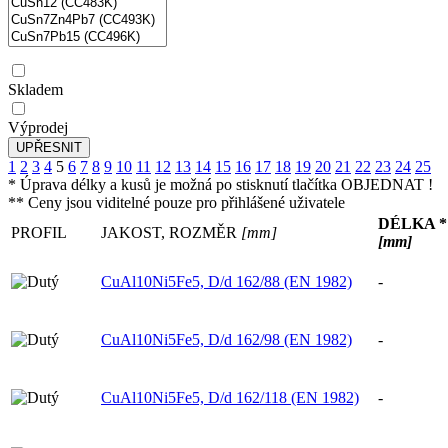
Skladem
Výprodej
1
2
3
4
5
6
7
8
9
10
11
12
13
14
15
16
17
18
19
20
21
22
23
24
25
* Úprava délky a kusů je možná po stisknutí tlačítka OBJEDNAT !
** Ceny jsou viditelné pouze pro přihlášené uživatele
DÉLKA *
PROFIL
JAKOST, ROZMĚR
[mm]
[mm]
CuAl10Ni5Fe5, D/d 162/88 (EN 1982)
-
CuAl10Ni5Fe5, D/d 162/98 (EN 1982)
-
CuAl10Ni5Fe5, D/d 162/118 (EN 1982)
-