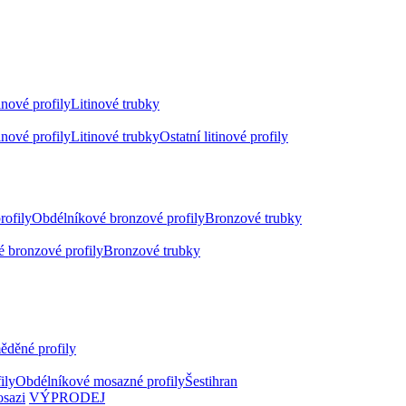
inové profily
Litinové trubky
inové profily
Litinové trubky
Ostatní litinové profily
rofily
Obdélníkové bronzové profily
Bronzové trubky
 bronzové profily
Bronzové trubky
ěděné profily
ily
Obdélníkové mosazné profily
Šestihran
osazi
VÝPRODEJ