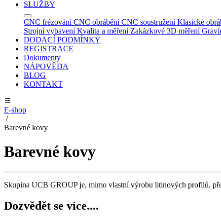
SLUŽBY
CNC frézování
CNC obrábění
CNC soustružení
Klasické obrá
Strojní vybavení
Kvalita a měření
Zakázkové 3D měření
Graví
DODACÍ PODMÍNKY
REGISTRACE
Dokumenty
NÁPOVĚDA
BLOG
KONTAKT
E-shop
/
Barevné kovy
Barevné kovy
Skupina UCB GROUP je, mimo vlastní výrobu litinových profilů, př
Dozvědět se více....