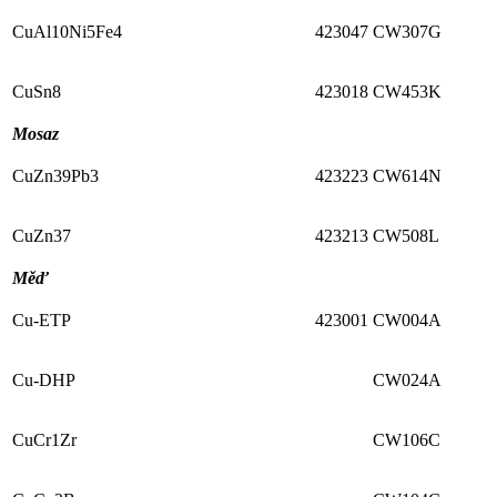
CuAl10Ni5Fe4
423047
CW307G
CuSn8
423018
CW453K
Mosaz
CuZn39Pb3
423223
CW614N
CuZn37
423213
CW508L
Měď
Cu-ETP
423001
CW004A
Cu-DHP
CW024A
CuCr1Zr
CW106C