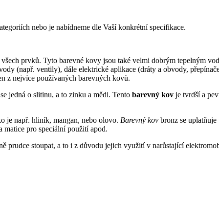
tegoriích nebo je nabídneme dle Vaší konkrétní specifikace.
e všech prvků. Tyto barevné kovy jsou také velmi dobrým tepelným vodi
dy (např. ventily), dále elektrické aplikace (dráty a obvody, přepínače,
en z nejvíce používaných barevných kovů.
 se jedná o slitinu, a to zinku a mědi. Tento
barevný kov
je tvrdší a pe
ako je např. hliník, mangan, nebo olovo.
Barevný kov
bronz se uplatňuje
a matice pro speciální použití apod.
dce stoupat, a to i z důvodu jejich využití v narůstající elektromobi