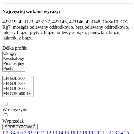
Najczęściej szukane wyrazy:
423119, 423123, 423137, 423145, 423146, 423148, CuSn10, GZ,
Rg7, mosiądz odlewany odśrodkowo, brąz odlewany odśrodkowo,
tuleje z brązu, płyty z brązu, odlewy z brązu, panewki z brązu,
nakrętki z brązu
Délka profilu
W magazynie
Wyprzedaż
1
2
3
4
5
6
7
8
9
10
11
12
13
14
15
16
17
18
19
20
21
22
23
24
25