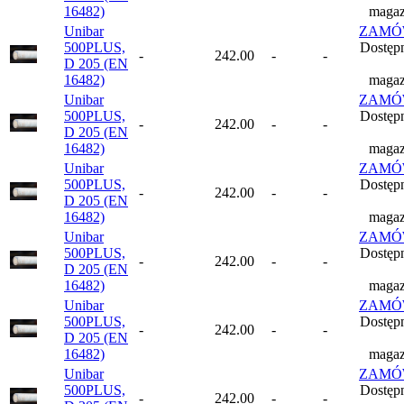
16482)
magaz
Unibar
ZAMÓ
500PLUS,
Dostęp
-
242.00
-
-
D 205 (EN
16482)
magaz
Unibar
ZAMÓ
500PLUS,
Dostęp
-
242.00
-
-
D 205 (EN
16482)
magaz
Unibar
ZAMÓ
500PLUS,
Dostęp
-
242.00
-
-
D 205 (EN
16482)
magaz
Unibar
ZAMÓ
500PLUS,
Dostęp
-
242.00
-
-
D 205 (EN
16482)
magaz
Unibar
ZAMÓ
500PLUS,
Dostęp
-
242.00
-
-
D 205 (EN
16482)
magaz
Unibar
ZAMÓ
500PLUS,
Dostęp
-
242.00
-
-