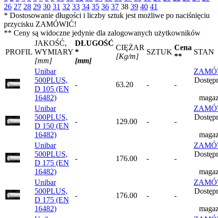
26
27
28
29
30
31
32
33
34
35
36
37
38
39
40
41
* Dostosowanie długości i liczby sztuk jest możliwe po naciśnięciu
przycisku ZAMÓWIĆ!
** Ceny są widoczne jedynie dla zalogowanych użytkowników
JAKOŚĆ,
DŁUGOŚĆ
CIĘŻAR
Cena
PROFIL
WYMIARY
*
SZTUK
STAN
[Kg/m]
**
[mm]
[mm]
Unibar
ZAMÓ
500PLUS,
Dostęp
-
63.20
-
-
D 105 (EN
16482)
magaz
Unibar
ZAMÓ
500PLUS,
Dostęp
-
129.00
-
-
D 150 (EN
16482)
magaz
Unibar
ZAMÓ
500PLUS,
Dostęp
-
176.00
-
-
D 175 (EN
16482)
magaz
Unibar
ZAMÓ
500PLUS,
Dostęp
-
176.00
-
-
D 175 (EN
16482)
magaz