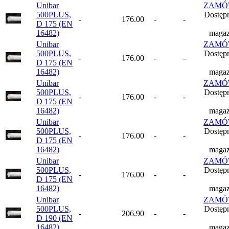
Unibar
ZAMÓ
500PLUS,
Dostęp
-
176.00
-
-
D 175 (EN
16482)
magaz
Unibar
ZAMÓ
500PLUS,
Dostęp
-
176.00
-
-
D 175 (EN
16482)
magaz
Unibar
ZAMÓ
500PLUS,
Dostęp
-
176.00
-
-
D 175 (EN
16482)
magaz
Unibar
ZAMÓ
500PLUS,
Dostęp
-
176.00
-
-
D 175 (EN
16482)
magaz
Unibar
ZAMÓ
500PLUS,
Dostęp
-
176.00
-
-
D 175 (EN
16482)
magaz
Unibar
ZAMÓ
500PLUS,
Dostęp
-
206.90
-
-
D 190 (EN
16482)
magaz