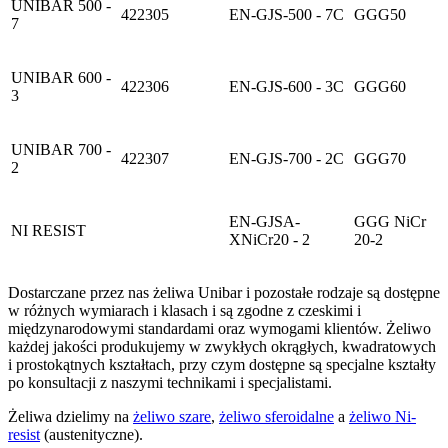
UNIBAR 500 -
422305
EN-GJS-500 - 7C
GGG50
7
UNIBAR 600 -
422306
EN-GJS-600 - 3C
GGG60
3
UNIBAR 700 -
422307
EN-GJS-700 - 2C
GGG70
2
EN-GJSA-
GGG NiCr
NI RESIST
XNiCr20 - 2
20-2
Dostarczane przez nas żeliwa Unibar i pozostałe rodzaje są dostępne
w różnych wymiarach i klasach i są zgodne z czeskimi i
międzynarodowymi standardami oraz wymogami klientów. Żeliwo
każdej jakości produkujemy w zwykłych okrągłych, kwadratowych
i prostokątnych kształtach, przy czym dostępne są specjalne kształty
po konsultacji z naszymi technikami i specjalistami.
Żeliwa dzielimy na
żeliwo szare
,
żeliwo sferoidalne
a
żeliwo Ni-
resist
(austenityczne).