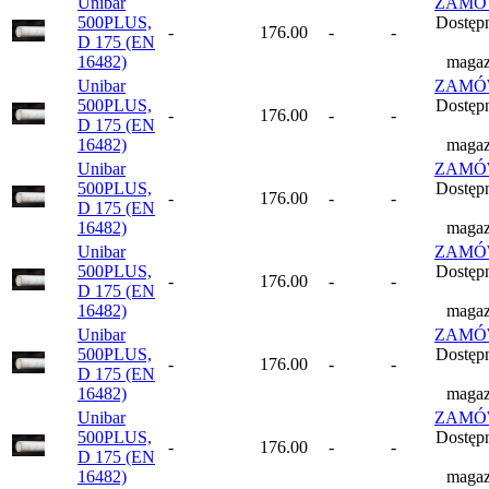
Unibar
ZAMÓ
500PLUS,
Dostęp
-
176.00
-
-
D 175 (EN
16482)
magaz
Unibar
ZAMÓ
500PLUS,
Dostęp
-
176.00
-
-
D 175 (EN
16482)
magaz
Unibar
ZAMÓ
500PLUS,
Dostęp
-
176.00
-
-
D 175 (EN
16482)
magaz
Unibar
ZAMÓ
500PLUS,
Dostęp
-
176.00
-
-
D 175 (EN
16482)
magaz
Unibar
ZAMÓ
500PLUS,
Dostęp
-
176.00
-
-
D 175 (EN
16482)
magaz
Unibar
ZAMÓ
500PLUS,
Dostęp
-
176.00
-
-
D 175 (EN
16482)
magaz