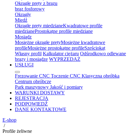
Okrągłe pręty z brązu
brąz fosforowy
Okrągły
Miedź
Okrągłe pręty miedziane
Kwadratowe profile
miedziane
Prostokątne profile miedziane
Mosiądz
Mosiężne okrągłe pręty
Mosiężne kwadratowe
profile
Mosiężne prostokątne profile
Sześciokąt
Własny profil
Kalkulator ciężaru
Odśrodkowo odlewane
brązy i mosiądze
WYPRZEDAŻ
USŁUGI
Frezowanie CNC
Toczenie CNC
Klasyczna obróbka
Centrum obróbcze
Park maszynowy
Jakość i pomiary
WARUNKI DOSTAWY
REJESTRACJA
PODPOWIEDŹ
DANE KONTAKTOWE
E-shop
/
Profile żeliwne