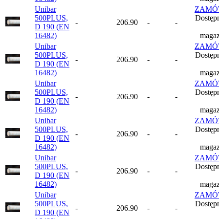
Unibar
ZAMÓ
500PLUS,
Dostęp
-
206.90
-
-
D 190 (EN
16482)
magaz
Unibar
ZAMÓ
500PLUS,
Dostęp
-
206.90
-
-
D 190 (EN
16482)
magaz
Unibar
ZAMÓ
500PLUS,
Dostęp
-
206.90
-
-
D 190 (EN
16482)
magaz
Unibar
ZAMÓ
500PLUS,
Dostęp
-
206.90
-
-
D 190 (EN
16482)
magaz
Unibar
ZAMÓ
500PLUS,
Dostęp
-
206.90
-
-
D 190 (EN
16482)
magaz
Unibar
ZAMÓ
500PLUS,
Dostęp
-
206.90
-
-
D 190 (EN