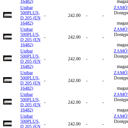
16482)
magaz
Unibar
ZAMÓ
500PLUS,
Dostęp
-
242.00
-
-
D 205 (EN
16482)
magaz
Unibar
ZAMÓ
500PLUS,
Dostęp
-
242.00
-
-
D 205 (EN
16482)
magaz
Unibar
ZAMÓ
500PLUS,
Dostęp
-
242.00
-
-
D 205 (EN
16482)
magaz
Unibar
ZAMÓ
500PLUS,
Dostęp
-
242.00
-
-
D 205 (EN
16482)
magaz
Unibar
ZAMÓ
500PLUS,
Dostęp
-
242.00
-
-
D 205 (EN
16482)
magaz
Unibar
ZAMÓ
500PLUS,
Dostęp
-
242.00
-
-
D 205 (EN