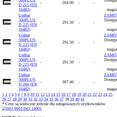
500PLUS,
Dostęp
-
264.90
-
-
D 215 (EN
16482)
magaz
Unibar
ZAMÓ
500PLUS,
Dostęp
-
291.50
-
-
D 225 (EN
16482)
magaz
Unibar
ZAMÓ
500PLUS,
Dostęp
-
291.50
-
-
D 225 (EN
16482)
magaz
Unibar
ZAMÓ
500PLUS,
Dostęp
-
291.50
-
-
D 225 (EN
16482)
magaz
Unibar
ZAMÓ
500PLUS,
Dostęp
-
387.40
-
-
D 260 (EN
16482)
magaz
1
2
3
4
5
6
7
8
9
10
11
12
13
14
15
16
17
18
19
20
21
22
23
24
25
26
27
28
29
30
31
32
33
34
35
36
37
38
39
40
41
* Ceny są widoczne jedynie dla zalogowanych użytkowników