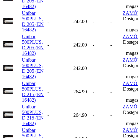
D 205 (EN
16482)
magaz
Unibar
ZAMÓ
500PLUS,
Dostęp
-
242.00
-
-
D 205 (EN
16482)
magaz
Unibar
ZAMÓ
500PLUS,
Dostęp
-
242.00
-
-
D 205 (EN
16482)
magaz
Unibar
ZAMÓ
500PLUS,
Dostęp
-
242.00
-
-
D 205 (EN
16482)
magaz
Unibar
ZAMÓ
500PLUS,
Dostęp
-
264.90
-
-
D 215 (EN
16482)
magaz
Unibar
ZAMÓ
500PLUS,
Dostęp
-
264.90
-
-
D 215 (EN
16482)
magaz
Unibar
ZAMÓ
500PLUS,
Dostęp