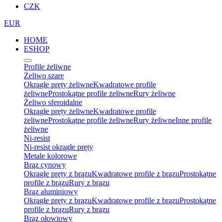
CZK
EUR
HOME
ESHOP
Profile żeliwne
Żeliwo szare
Okrągłe pręty żeliwne
Kwadratowe profile
żeliwne
Prostokątne profile żeliwne
Rury żeliwne
Żeliwo sferoidalne
Okrągłe pręty żeliwne
Kwadratowe profile
żeliwne
Prostokątne profile żeliwne
Rury żeliwne
Inne profile
żeliwne
Ni-resist
Ni-resist okrągłe pręty
Metale kolorowe
Brąz cynowy
Okrągłe pręty z brązu
Kwadratowe profile z brązu
Prostokątne
profile z brązu
Rury z brązu
Brąz aluminiowy
Okrągłe pręty z brązu
Kwadratowe profile z brązu
Prostokątne
profile z brązu
Rury z brązu
Brąz ołowiowy