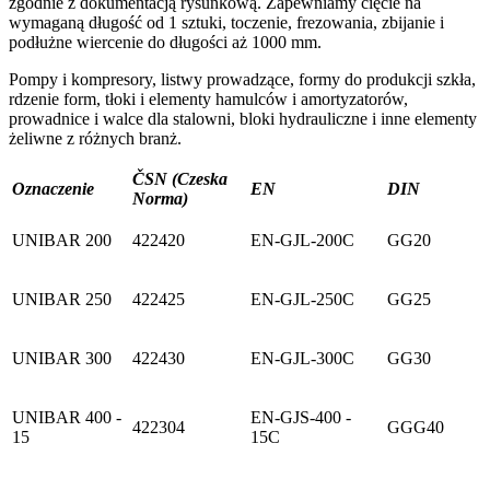
zgodnie z dokumentacją rysunkową. Zapewniamy cięcie na
wymaganą długość od 1 sztuki, toczenie, frezowania, zbijanie i
podłużne wiercenie do długości aż 1000 mm.
Pompy i kompresory, listwy prowadzące, formy do produkcji szkła,
rdzenie form, tłoki i elementy hamulców i amortyzatorów,
prowadnice i walce dla stalowni, bloki hydrauliczne i inne elementy
żeliwne z różnych branż.
ČSN (Czeska
Oznaczenie
EN
DIN
Norma)
UNIBAR 200
422420
EN-GJL-200C
GG20
UNIBAR 250
422425
EN-GJL-250C
GG25
UNIBAR 300
422430
EN-GJL-300C
GG30
UNIBAR 400 -
EN-GJS-400 -
422304
GGG40
15
15C