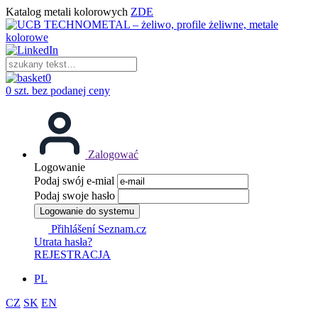
Katalog metali kolorowych
ZDE
0
0 szt. bez podanej ceny
Zalogować
Logowanie
Podaj swój e-mial
Podaj swoje hasło
Logowanie do systemu
Přihlášení Seznam.cz
Utrata hasła?
REJESTRACJA
PL
CZ
SK
EN