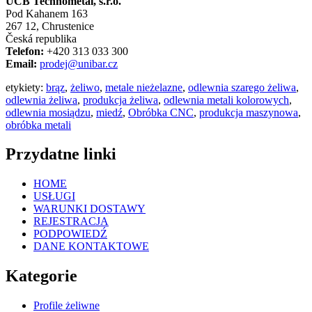
UCB Technometal, s.r.o.
Pod Kahanem 163
267 12, Chrustenice
Česká republika
Telefon:
+420 313 033 300
Email:
prodej@unibar.cz
etykiety:
brąz
,
żeliwo
,
metale nieżelazne
,
odlewnia szarego żeliwa
,
odlewnia żeliwa
,
produkcja żeliwa
,
odlewnia metali kolorowych
,
odlewnia mosiądzu
,
miedź
,
Obróbka CNC
,
produkcja maszynowa
,
obróbka metali
Przydatne linki
HOME
USŁUGI
WARUNKI DOSTAWY
REJESTRACJA
PODPOWIEDŹ
DANE KONTAKTOWE
Kategorie
Profile żeliwne