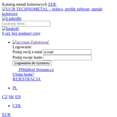
Katalog metali kolorowych
ZDE
0
0 szt. bez podanej ceny
Zalogować
Logowanie
Podaj swój e-mial
Podaj swoje hasło
Logowanie do systemu
Přihlášení Seznam.cz
Utrata hasła?
REJESTRACJA
PL
CZ
SK
EN
CZK
EUR