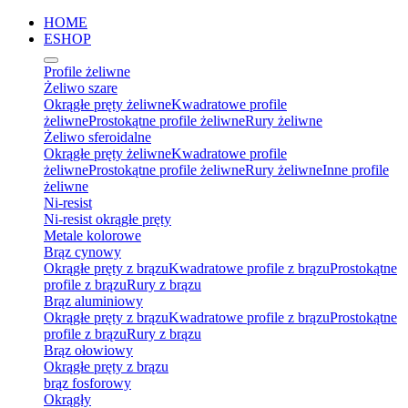
HOME
ESHOP
Profile żeliwne
Żeliwo szare
Okrągłe pręty żeliwne
Kwadratowe profile
żeliwne
Prostokątne profile żeliwne
Rury żeliwne
Żeliwo sferoidalne
Okrągłe pręty żeliwne
Kwadratowe profile
żeliwne
Prostokątne profile żeliwne
Rury żeliwne
Inne profile
żeliwne
Ni-resist
Ni-resist okrągłe pręty
Metale kolorowe
Brąz cynowy
Okrągłe pręty z brązu
Kwadratowe profile z brązu
Prostokątne
profile z brązu
Rury z brązu
Brąz aluminiowy
Okrągłe pręty z brązu
Kwadratowe profile z brązu
Prostokątne
profile z brązu
Rury z brązu
Brąz ołowiowy
Okrągłe pręty z brązu
brąz fosforowy
Okrągły