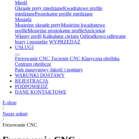
Miedź
Okrągłe pręty miedziane
Kwadratowe profile
miedziane
Prostokątne profile miedziane
Mosiądz
Mosiężne okrągłe pręty
Mosiężne kwadratowe
profile
Mosiężne prostokątne profile
Sześciokąt
Własny profil
Kalkulator ciężaru
Odśrodkowo odlewane
brązy i mosiądze
WYPRZEDAŻ
USŁUGI
Frezowanie CNC
Toczenie CNC
Klasyczna obróbka
Centrum obróbcze
Park maszynowy
Jakość i pomiary
WARUNKI DOSTAWY
REJESTRACJA
PODPOWIEDŹ
DANE KONTAKTOWE
E-shop
/
Nasze usługi
/
Frezowanie CNC