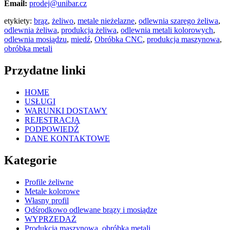
Email:
prodej@unibar.cz
etykiety:
brąz
,
żeliwo
,
metale nieżelazne
,
odlewnia szarego żeliwa
,
odlewnia żeliwa
,
produkcja żeliwa
,
odlewnia metali kolorowych
,
odlewnia mosiądzu
,
miedź
,
Obróbka CNC
,
produkcja maszynowa
,
obróbka metali
Przydatne linki
HOME
USŁUGI
WARUNKI DOSTAWY
REJESTRACJA
PODPOWIEDŹ
DANE KONTAKTOWE
Kategorie
Profile żeliwne
Metale kolorowe
Własny profil
Odśrodkowo odlewane brązy i mosiądze
WYPRZEDAŻ
Produkcja maszynowa, obróbka metali