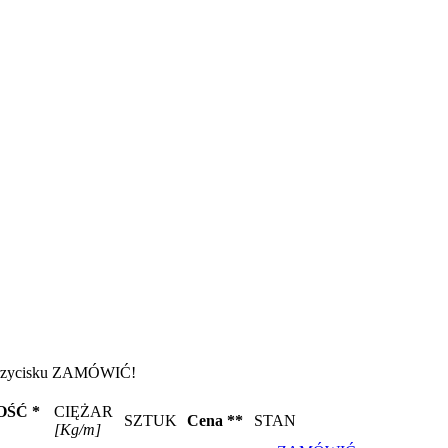
iu przycisku ZAMÓWIĆ!
ŚĆ *
CIĘŻAR
SZTUK
Cena **
STAN
[Kg/m]