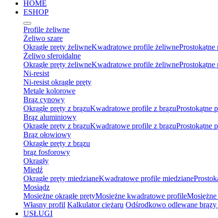
HOME
ESHOP
Profile żeliwne
Żeliwo szare
Okrągłe pręty żeliwne
Kwadratowe profile żeliwne
Prostokątne 
Żeliwo sferoidalne
Okrągłe pręty żeliwne
Kwadratowe profile żeliwne
Prostokątne 
Ni-resist
Ni-resist okrągłe pręty
Metale kolorowe
Brąz cynowy
Okrągłe pręty z brązu
Kwadratowe profile z brązu
Prostokątne p
Brąz aluminiowy
Okrągłe pręty z brązu
Kwadratowe profile z brązu
Prostokątne p
Brąz ołowiowy
Okrągłe pręty z brązu
brąz fosforowy
Okrągły
Miedź
Okrągłe pręty miedziane
Kwadratowe profile miedziane
Prostok
Mosiądz
Mosiężne okrągłe pręty
Mosiężne kwadratowe profile
Mosiężne 
Własny profil
Kalkulator ciężaru
Odśrodkowo odlewane brązy 
USŁUGI