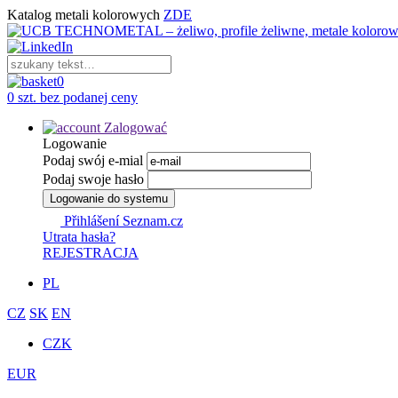
Katalog metali kolorowych
ZDE
0
0 szt. bez podanej ceny
Zalogować
Logowanie
Podaj swój e-mial
Podaj swoje hasło
Logowanie do systemu
Přihlášení Seznam.cz
Utrata hasła?
REJESTRACJA
PL
CZ
SK
EN
CZK
EUR