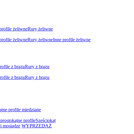
profile żeliwne
Rury żeliwne
profile żeliwne
Rury żeliwne
Inne profile żeliwne
rofile z brązu
Rury z brązu
rofile z brązu
Rury z brązu
ątne profile miedziane
prostokątne profile
Sześciokąt
i mosiądze
WYPRZEDAŻ