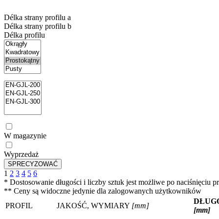
Délka strany profilu a
Délka strany profilu b
Délka profilu
W magazynie
Wyprzedaż
1
2
3
4
5
6
* Dostosowanie długości i liczby sztuk jest możliwe po naciśnięc
** Ceny są widoczne jedynie dla zalogowanych użytkowników
DŁUGO
PROFIL
JAKOŚĆ, WYMIARY
[mm]
[mm]