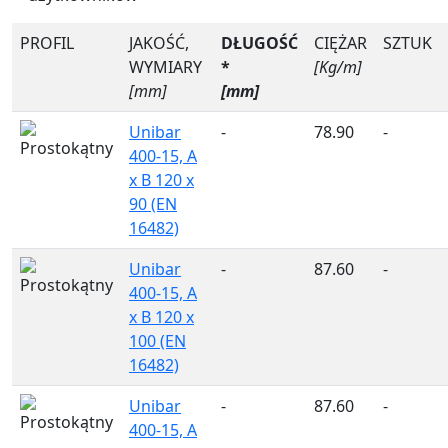
PROFIL
JAKOŚĆ,
DŁUGOŚĆ
CIĘŻAR
SZTUK
WYMIARY
*
[Kg/m]
[mm]
[mm]
Unibar
-
78.90
-
400-15, A
x B 120 x
90 (EN
16482)
Unibar
-
87.60
-
400-15, A
x B 120 x
100 (EN
16482)
Unibar
-
87.60
-
400-15, A