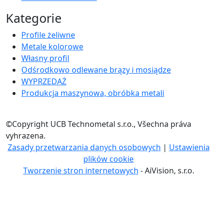
Kategorie
Profile żeliwne
Metale kolorowe
Własny profil
Odśrodkowo odlewane brązy i mosiądze
WYPRZEDAŻ
Produkcja maszynowa, obróbka metali
©Copyright UCB Technometal s.r.o., Všechna práva
vyhrazena.
Zasady przetwarzania danych osobowych
|
Ustawienia
plików cookie
Tworzenie stron internetowych
- AiVision, s.r.o.