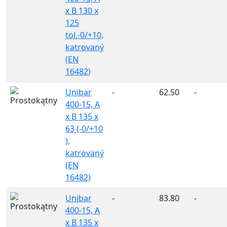
x B 130 x
125
tol.-0/+10,
katrovaný
(EN
16482)
Unibar
-
62.50
-
400-15, A
x B 135 x
63 (-0/+10
),
katrovaný
(EN
16482)
Unibar
-
83.80
-
400-15, A
x B 135 x