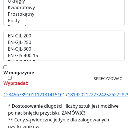
W magazynie
Wyprzedaż
1
2
3
4
5
6
7
8
9
10
11
12
13
14
15
16
17
18
19
20
21
22
23
24
25
26
27
28
2
* Dostosowanie długości i liczby sztuk jest możliwe
po naciśnięciu przycisku ZAMÓWIĆ!
** Ceny są widoczne jedynie dla zalogowanych
użytkowników