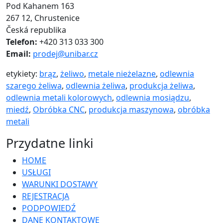
Pod Kahanem 163
267 12, Chrustenice
Česká republika
Telefon:
+420 313 033 300
Email:
prodej@unibar.cz
etykiety:
brąz
,
żeliwo
,
metale nieżelazne
,
odlewnia
szarego żeliwa
,
odlewnia żeliwa
,
produkcja żeliwa
,
odlewnia metali kolorowych
,
odlewnia mosiądzu
,
miedź
,
Obróbka CNC
,
produkcja maszynowa
,
obróbka
metali
Przydatne linki
HOME
USŁUGI
WARUNKI DOSTAWY
REJESTRACJA
PODPOWIEDŹ
DANE KONTAKTOWE