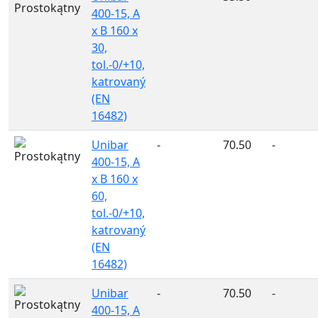
400-15, A
x B 160 x
30,
tol.-0/+10,
katrovaný
(EN
16482)
Unibar
-
70.50
-
400-15, A
x B 160 x
60,
tol.-0/+10,
katrovaný
(EN
16482)
Unibar
-
70.50
-
400-15, A