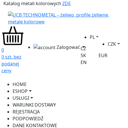
Katalog metali kolorowych
ZDE
PL
CZK
Zalogować
CZ
0
SK
EUR
0 szt. bez
EN
podanej
ceny
HOME
ESHOP
USŁUGI
WARUNKI DOSTAWY
REJESTRACJA
PODPOWIEDŹ
DANE KONTAKTOWE