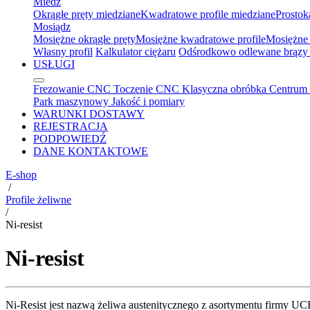
Miedź
Okrągłe pręty miedziane
Kwadratowe profile miedziane
Prostok
Mosiądz
Mosiężne okrągłe pręty
Mosiężne kwadratowe profile
Mosiężne 
Własny profil
Kalkulator ciężaru
Odśrodkowo odlewane brązy 
USŁUGI
Frezowanie CNC
Toczenie CNC
Klasyczna obróbka
Centrum 
Park maszynowy
Jakość i pomiary
WARUNKI DOSTAWY
REJESTRACJA
PODPOWIEDŹ
DANE KONTAKTOWE
E-shop
/
Profile żeliwne
/
Ni-resist
Ni-resist
Ni-Resist jest nazwą żeliwa austenitycznego z asortymentu firmy UCB