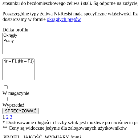
stosunku do bezdomieszkowego żeliwa i stali. Są odporne na zużycie,
Poszczególne typy żeliwa Ni-Resist mają specyficzne właściwości fi
dostarczamy w formie
okrągłych prętów
Délka profilu
W magazynie
Wyprzedaż
1
2
3
* Dostosowanie długości i liczby sztuk jest możliwe po naciśnięc
** Ceny są widoczne jedynie dla zalogowanych użytkowników
PROFIL
JAKOŚĆ, WYMIARY
[mm]