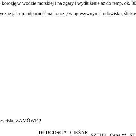
 korozję w wodzie morskiej i na zgary i wydłużenie aż do temp. ok. 8
zyczne jak np. odporność na korozję w agresywnym środowisku, śliskoś
iu przycisku ZAMÓWIĆ!
DŁUGOŚĆ *
CIĘŻAR
SZTUK
Cena **
ST