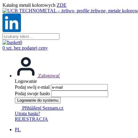
Katalog metali kolorowych
ZDE
0
0 szt. bez podanej ceny
Zalogować
Logowanie
Podaj swój e-mial
Podaj swoje hasło
Logowanie do systemu
Přihlášení Seznam.cz
Utrata hasła?
REJESTRACJA
PL