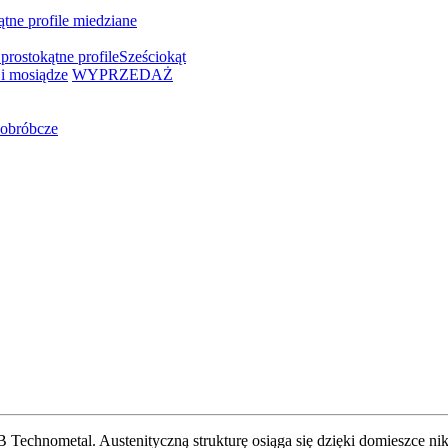
ątne profile miedziane
prostokątne profile
Sześciokąt
i mosiądze
WYPRZEDAŻ
obróbcze
 Technometal. Austenityczną strukturę osiąga się dzięki domieszce nikl