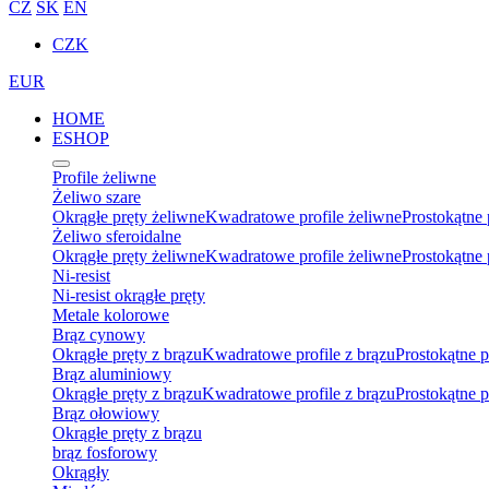
CZ
SK
EN
CZK
EUR
HOME
ESHOP
Profile żeliwne
Żeliwo szare
Okrągłe pręty żeliwne
Kwadratowe profile żeliwne
Prostokątne 
Żeliwo sferoidalne
Okrągłe pręty żeliwne
Kwadratowe profile żeliwne
Prostokątne 
Ni-resist
Ni-resist okrągłe pręty
Metale kolorowe
Brąz cynowy
Okrągłe pręty z brązu
Kwadratowe profile z brązu
Prostokątne p
Brąz aluminiowy
Okrągłe pręty z brązu
Kwadratowe profile z brązu
Prostokątne p
Brąz ołowiowy
Okrągłe pręty z brązu
brąz fosforowy
Okrągły