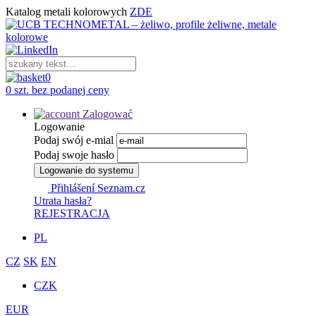
Katalog metali kolorowych
ZDE
0
0 szt. bez podanej ceny
Zalogować
Logowanie
Podaj swój e-mial
Podaj swoje hasło
Logowanie do systemu
Přihlášení Seznam.cz
Utrata hasła?
REJESTRACJA
PL
CZ
SK
EN
CZK
EUR