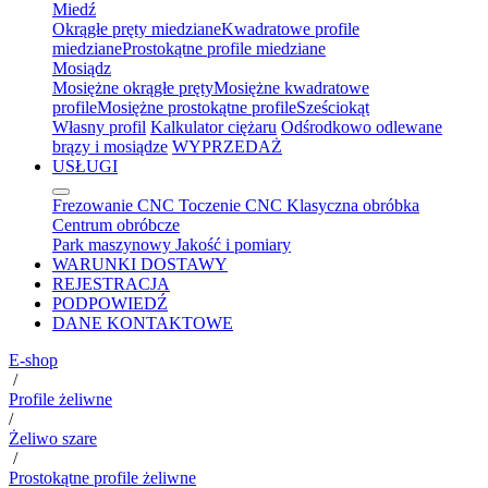
Miedź
Okrągłe pręty miedziane
Kwadratowe profile
miedziane
Prostokątne profile miedziane
Mosiądz
Mosiężne okrągłe pręty
Mosiężne kwadratowe
profile
Mosiężne prostokątne profile
Sześciokąt
Własny profil
Kalkulator ciężaru
Odśrodkowo odlewane
brązy i mosiądze
WYPRZEDAŻ
USŁUGI
Frezowanie CNC
Toczenie CNC
Klasyczna obróbka
Centrum obróbcze
Park maszynowy
Jakość i pomiary
WARUNKI DOSTAWY
REJESTRACJA
PODPOWIEDŹ
DANE KONTAKTOWE
E-shop
/
Profile żeliwne
/
Żeliwo szare
/
Prostokątne profile żeliwne