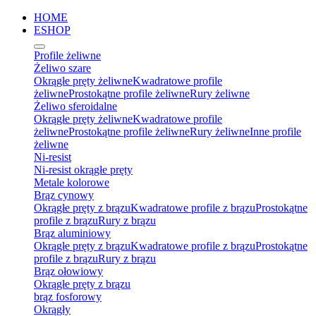
HOME
ESHOP
Profile żeliwne
Żeliwo szare
Okrągłe pręty żeliwne
Kwadratowe profile
żeliwne
Prostokątne profile żeliwne
Rury żeliwne
Żeliwo sferoidalne
Okrągłe pręty żeliwne
Kwadratowe profile
żeliwne
Prostokątne profile żeliwne
Rury żeliwne
Inne profile
żeliwne
Ni-resist
Ni-resist okrągłe pręty
Metale kolorowe
Brąz cynowy
Okrągłe pręty z brązu
Kwadratowe profile z brązu
Prostokątne
profile z brązu
Rury z brązu
Brąz aluminiowy
Okrągłe pręty z brązu
Kwadratowe profile z brązu
Prostokątne
profile z brązu
Rury z brązu
Brąz ołowiowy
Okrągłe pręty z brązu
brąz fosforowy
Okrągły