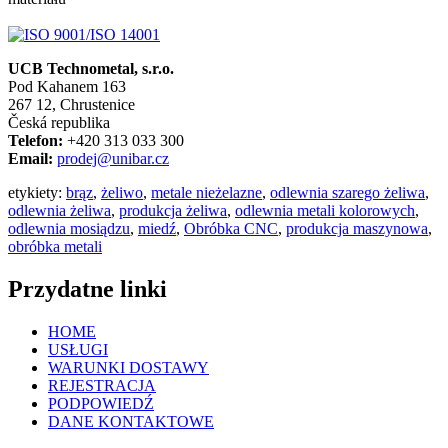
UCB Technometal, s.r.o.
Pod Kahanem 163
267 12, Chrustenice
Česká republika
Telefon:
+420 313 033 300
Email:
prodej@unibar.cz
etykiety:
brąz
,
żeliwo
,
metale nieżelazne
,
odlewnia szarego żeliwa
,
odlewnia żeliwa
,
produkcja żeliwa
,
odlewnia metali kolorowych
,
odlewnia mosiądzu
,
miedź
,
Obróbka CNC
,
produkcja maszynowa
,
obróbka metali
Przydatne linki
HOME
USŁUGI
WARUNKI DOSTAWY
REJESTRACJA
PODPOWIEDŹ
DANE KONTAKTOWE