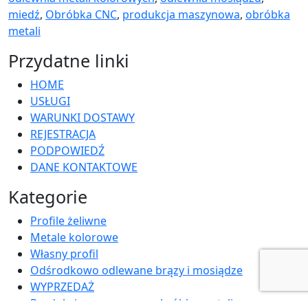
miedź
,
Obróbka CNC
,
produkcja maszynowa
,
obróbka
metali
Przydatne linki
HOME
USŁUGI
WARUNKI DOSTAWY
REJESTRACJA
PODPOWIEDŹ
DANE KONTAKTOWE
Kategorie
Profile żeliwne
Metale kolorowe
Własny profil
Odśrodkowo odlewane brązy i mosiądze
WYPRZEDAŻ
Produkcja maszynowa, obróbka metali