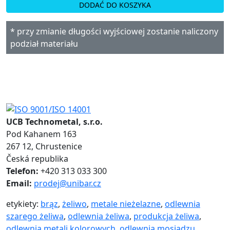
DODAĆ DO KOSZYKA
* przy zmianie długości wyjściowej zostanie naliczony
podział materiału
UCB Technometal, s.r.o.
Pod Kahanem 163
267 12, Chrustenice
Česká republika
Telefon:
+420 313 033 300
Email:
prodej@unibar.cz
etykiety:
brąz
,
żeliwo
,
metale nieżelazne
,
odlewnia
szarego żeliwa
,
odlewnia żeliwa
,
produkcja żeliwa
,
odlewnia metali kolorowych
,
odlewnia mosiądzu
,