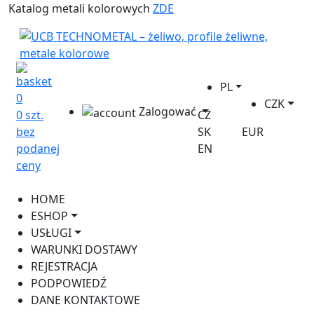
Katalog metali kolorowych
ZDE
PL
0
CZK
Zalogować
0 szt.
CZ
bez
SK
EUR
podanej
EN
ceny
HOME
ESHOP
USŁUGI
WARUNKI DOSTAWY
REJESTRACJA
PODPOWIEDŹ
DANE KONTAKTOWE