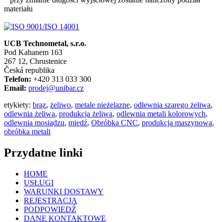
materiału
UCB Technometal, s.r.o.
Pod Kahanem 163
267 12, Chrustenice
Česká republika
Telefon:
+420 313 033 300
Email:
prodej@unibar.cz
etykiety:
brąz
,
żeliwo
,
metale nieżelazne
,
odlewnia szarego żeliwa
,
odlewnia żeliwa
,
produkcja żeliwa
,
odlewnia metali kolorowych
,
odlewnia mosiądzu
,
miedź
,
Obróbka CNC
,
produkcja maszynowa
,
obróbka metali
Przydatne linki
HOME
USŁUGI
WARUNKI DOSTAWY
REJESTRACJA
PODPOWIEDŹ
DANE KONTAKTOWE