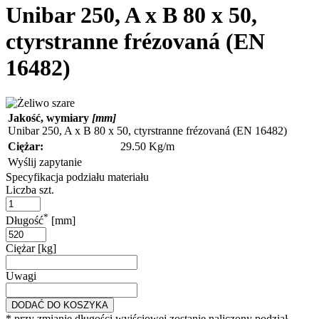
Unibar 250, A x B 80 x 50,
ctyrstranne frézovaná (EN
16482)
Jakość, wymiary
[mm]
Unibar 250, A x B 80 x 50, ctyrstranne frézovaná (EN 16482)
Ciężar:
29.50 Kg/m
Wyślij zapytanie
Specyfikacja podziału materiału
Liczba szt.
*
Długość
[mm]
Ciężar [kg]
Uwagi
DODAĆ DO KOSZYKA
* przy zmianie długości wyjściowej zostanie naliczony podział