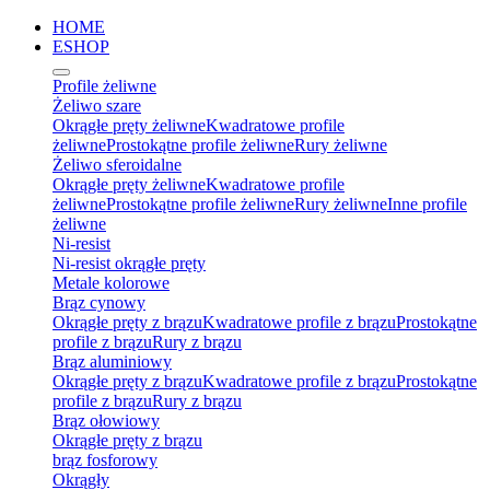
HOME
ESHOP
Profile żeliwne
Żeliwo szare
Okrągłe pręty żeliwne
Kwadratowe profile
żeliwne
Prostokątne profile żeliwne
Rury żeliwne
Żeliwo sferoidalne
Okrągłe pręty żeliwne
Kwadratowe profile
żeliwne
Prostokątne profile żeliwne
Rury żeliwne
Inne profile
żeliwne
Ni-resist
Ni-resist okrągłe pręty
Metale kolorowe
Brąz cynowy
Okrągłe pręty z brązu
Kwadratowe profile z brązu
Prostokątne
profile z brązu
Rury z brązu
Brąz aluminiowy
Okrągłe pręty z brązu
Kwadratowe profile z brązu
Prostokątne
profile z brązu
Rury z brązu
Brąz ołowiowy
Okrągłe pręty z brązu
brąz fosforowy
Okrągły