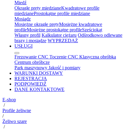
Miedź
Okrągłe pręty miedziane
Kwadratowe profile
miedziane
Prostokątne profile miedziane
Mosiądz
Mosiężne okrągłe pręty
Mosiężne kwadratowe
profile
Mosiężne prostokątne profile
Sześciokąt
Własny profil
Kalkulator ciężaru
Odśrodkowo odlewane
brązy i mosiądze
WYPRZEDAŻ
USŁUGI
Frezowanie CNC
Toczenie CNC
Klasyczna obróbka
Centrum obróbcze
Park maszynowy
Jakość i pomiary
WARUNKI DOSTAWY
REJESTRACJA
PODPOWIEDŹ
DANE KONTAKTOWE
E-shop
/
Profile żeliwne
/
Żeliwo szare
/