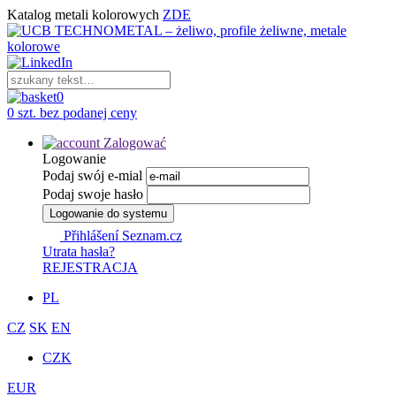
Katalog metali kolorowych
ZDE
0
0 szt. bez podanej ceny
Zalogować
Logowanie
Podaj swój e-mial
Podaj swoje hasło
Logowanie do systemu
Přihlášení Seznam.cz
Utrata hasła?
REJESTRACJA
PL
CZ
SK
EN
CZK
EUR