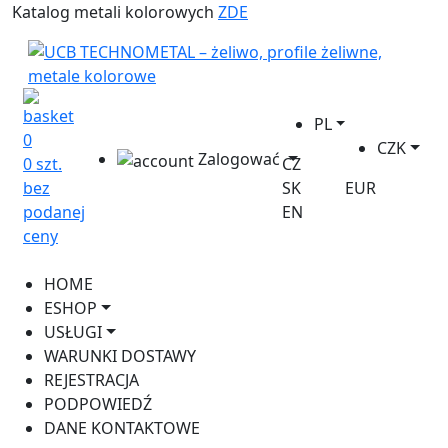
Katalog metali kolorowych
ZDE
PL
0
CZK
Zalogować
0 szt.
CZ
bez
SK
EUR
podanej
EN
ceny
HOME
ESHOP
USŁUGI
WARUNKI DOSTAWY
REJESTRACJA
PODPOWIEDŹ
DANE KONTAKTOWE