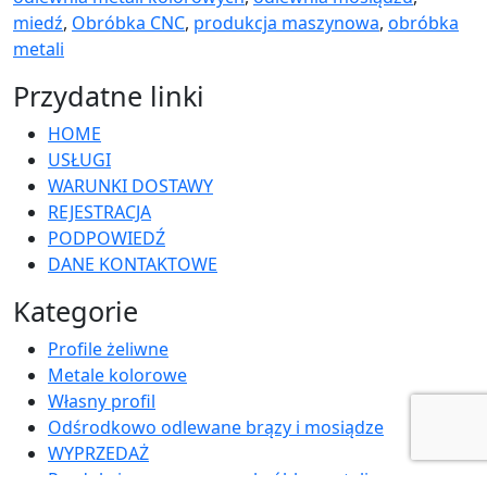
miedź
,
Obróbka CNC
,
produkcja maszynowa
,
obróbka
metali
Przydatne linki
HOME
USŁUGI
WARUNKI DOSTAWY
REJESTRACJA
PODPOWIEDŹ
DANE KONTAKTOWE
Kategorie
Profile żeliwne
Metale kolorowe
Własny profil
Odśrodkowo odlewane brązy i mosiądze
WYPRZEDAŻ
Produkcja maszynowa, obróbka metali