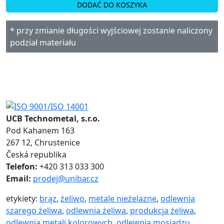
DODAĆ DO KOSZYKA
* przy zmianie długości wyjściowej zostanie naliczony
podział materiału
UCB Technometal, s.r.o.
Pod Kahanem 163
267 12, Chrustenice
Česká republika
Telefon:
+420 313 033 300
Email:
prodej@unibar.cz
etykiety:
brąz
,
żeliwo
,
metale nieżelazne
,
odlewnia
szarego żeliwa
,
odlewnia żeliwa
,
produkcja żeliwa
,
odlewnia metali kolorowych
,
odlewnia mosiądzu
,