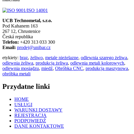
UCB Technometal, s.r.o.
Pod Kahanem 163
267 12, Chrustenice
Česká republika
Telefon:
+420 313 033 300
Email:
prodej@unibar.cz
etykiety:
brąz
,
żeliwo
,
metale nieżelazne
,
odlewnia szarego żeliwa
,
odlewnia żeliwa
,
produkcja żeliwa
,
odlewnia metali kolorowych
,
odlewnia mosiądzu
,
miedź
,
Obróbka CNC
,
produkcja maszynowa
,
obróbka metali
Przydatne linki
HOME
USŁUGI
WARUNKI DOSTAWY
REJESTRACJA
PODPOWIEDŹ
DANE KONTAKTOWE