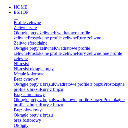
HOME
ESHOP
Profile żeliwne
Żeliwo szare
Okrągłe pręty żeliwne
Kwadratowe profile
żeliwne
Prostokątne profile żeliwne
Rury żeliwne
Żeliwo sferoidalne
Okrągłe pręty żeliwne
Kwadratowe profile
żeliwne
Prostokątne profile żeliwne
Rury żeliwne
Inne profile
żeliwne
Ni-resist
Ni-resist okrągłe pręty
Metale kolorowe
Brąz cynowy
Okrągłe pręty z brązu
Kwadratowe profile z brązu
Prostokątne
profile z brązu
Rury z brązu
Brąz aluminiowy
Okrągłe pręty z brązu
Kwadratowe profile z brązu
Prostokątne
profile z brązu
Rury z brązu
Brąz ołowiowy
Okrągłe pręty z brązu
brąz fosforowy
Okrągły