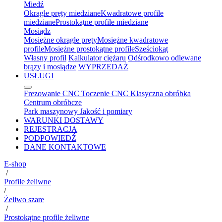
Miedź
Okrągłe pręty miedziane
Kwadratowe profile
miedziane
Prostokątne profile miedziane
Mosiądz
Mosiężne okrągłe pręty
Mosiężne kwadratowe
profile
Mosiężne prostokątne profile
Sześciokąt
Własny profil
Kalkulator ciężaru
Odśrodkowo odlewane
brązy i mosiądze
WYPRZEDAŻ
USŁUGI
Frezowanie CNC
Toczenie CNC
Klasyczna obróbka
Centrum obróbcze
Park maszynowy
Jakość i pomiary
WARUNKI DOSTAWY
REJESTRACJA
PODPOWIEDŹ
DANE KONTAKTOWE
E-shop
/
Profile żeliwne
/
Żeliwo szare
/
Prostokątne profile żeliwne