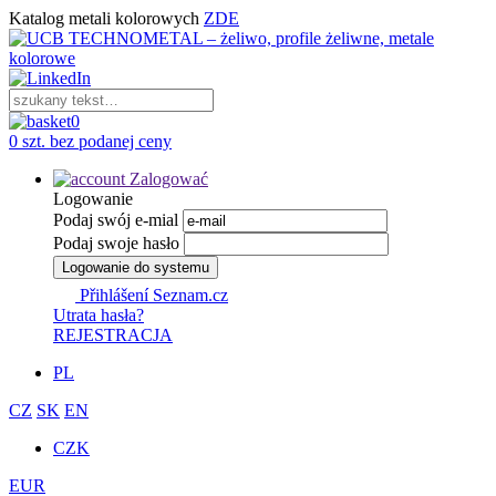
Katalog metali kolorowych
ZDE
0
0 szt. bez podanej ceny
Zalogować
Logowanie
Podaj swój e-mial
Podaj swoje hasło
Logowanie do systemu
Přihlášení Seznam.cz
Utrata hasła?
REJESTRACJA
PL
CZ
SK
EN
CZK
EUR