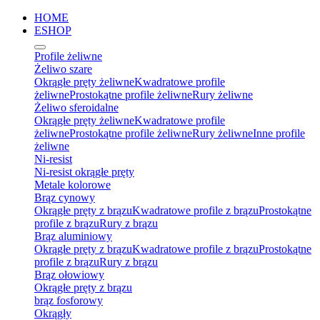
HOME
ESHOP
Profile żeliwne
Żeliwo szare
Okrągłe pręty żeliwne
Kwadratowe profile
żeliwne
Prostokątne profile żeliwne
Rury żeliwne
Żeliwo sferoidalne
Okrągłe pręty żeliwne
Kwadratowe profile
żeliwne
Prostokątne profile żeliwne
Rury żeliwne
Inne profile
żeliwne
Ni-resist
Ni-resist okrągłe pręty
Metale kolorowe
Brąz cynowy
Okrągłe pręty z brązu
Kwadratowe profile z brązu
Prostokątne
profile z brązu
Rury z brązu
Brąz aluminiowy
Okrągłe pręty z brązu
Kwadratowe profile z brązu
Prostokątne
profile z brązu
Rury z brązu
Brąz ołowiowy
Okrągłe pręty z brązu
brąz fosforowy
Okrągły