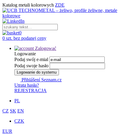
Katalog metali kolorowych
ZDE
0
0 szt. bez podanej ceny
Zalogować
Logowanie
Podaj swój e-mial
Podaj swoje hasło
Logowanie do systemu
Přihlášení Seznam.cz
Utrata hasła?
REJESTRACJA
PL
CZ
SK
EN
CZK
EUR