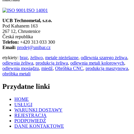
UCB Technometal, s.r.o.
Pod Kahanem 163
267 12, Chrustenice
Česká republika
Telefon:
+420 313 033 300
Email:
prodej@unibar.cz
etykiety:
brąz
,
żeliwo
,
metale nieżelazne
,
odlewnia szarego żeliwa
,
odlewnia żeliwa
,
produkcja żeliwa
,
odlewnia metali kolorowych
,
odlewnia mosiądzu
,
miedź
,
Obróbka CNC
,
produkcja maszynowa
,
obróbka metali
Przydatne linki
HOME
USŁUGI
WARUNKI DOSTAWY
REJESTRACJA
PODPOWIEDŹ
DANE KONTAKTOWE