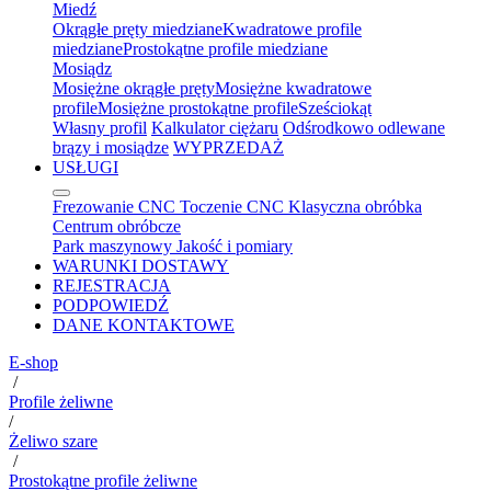
Miedź
Okrągłe pręty miedziane
Kwadratowe profile
miedziane
Prostokątne profile miedziane
Mosiądz
Mosiężne okrągłe pręty
Mosiężne kwadratowe
profile
Mosiężne prostokątne profile
Sześciokąt
Własny profil
Kalkulator ciężaru
Odśrodkowo odlewane
brązy i mosiądze
WYPRZEDAŻ
USŁUGI
Frezowanie CNC
Toczenie CNC
Klasyczna obróbka
Centrum obróbcze
Park maszynowy
Jakość i pomiary
WARUNKI DOSTAWY
REJESTRACJA
PODPOWIEDŹ
DANE KONTAKTOWE
E-shop
/
Profile żeliwne
/
Żeliwo szare
/
Prostokątne profile żeliwne