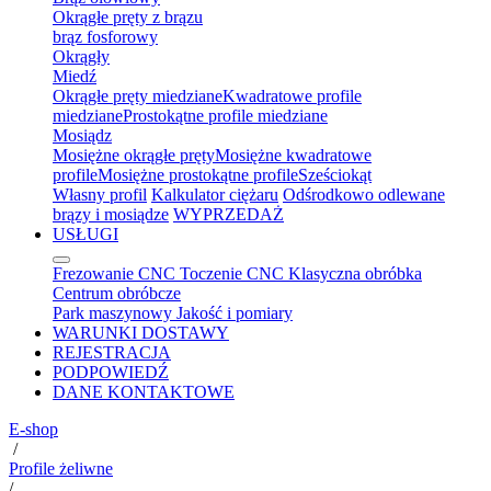
Okrągłe pręty z brązu
brąz fosforowy
Okrągły
Miedź
Okrągłe pręty miedziane
Kwadratowe profile
miedziane
Prostokątne profile miedziane
Mosiądz
Mosiężne okrągłe pręty
Mosiężne kwadratowe
profile
Mosiężne prostokątne profile
Sześciokąt
Własny profil
Kalkulator ciężaru
Odśrodkowo odlewane
brązy i mosiądze
WYPRZEDAŻ
USŁUGI
Frezowanie CNC
Toczenie CNC
Klasyczna obróbka
Centrum obróbcze
Park maszynowy
Jakość i pomiary
WARUNKI DOSTAWY
REJESTRACJA
PODPOWIEDŹ
DANE KONTAKTOWE
E-shop
/
Profile żeliwne
/