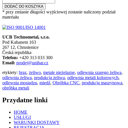
DODAĆ DO KOSZYKA
* przy zmianie długości wyjściowej zostanie naliczony podział
materiału
UCB Technometal, s.r.o.
Pod Kahanem 163
267 12, Chrustenice
Česká republika
Telefon:
+420 313 033 300
Email:
prodej@unibar.cz
etykiety:
brąz
,
żeliwo
,
metale nieżelazne
,
odlewnia szarego żeliwa
,
odlewnia żeliwa
,
produkcja żeliwa
,
odlewnia metali kolorowych
,
odlewnia mosiądzu
,
miedź
,
Obróbka CNC
,
produkcja maszynowa
,
obróbka metali
Przydatne linki
HOME
USŁUGI
WARUNKI DOSTAWY
REJESTRACJA