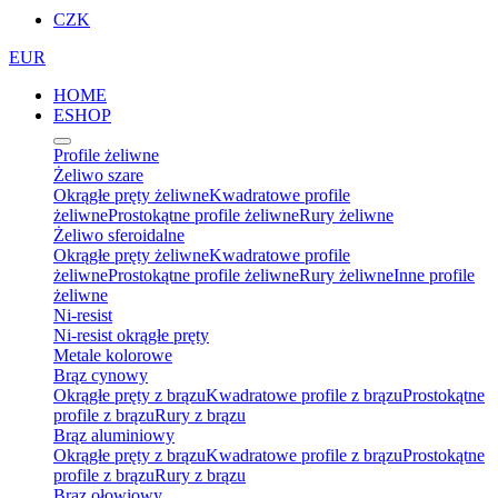
CZK
EUR
HOME
ESHOP
Profile żeliwne
Żeliwo szare
Okrągłe pręty żeliwne
Kwadratowe profile
żeliwne
Prostokątne profile żeliwne
Rury żeliwne
Żeliwo sferoidalne
Okrągłe pręty żeliwne
Kwadratowe profile
żeliwne
Prostokątne profile żeliwne
Rury żeliwne
Inne profile
żeliwne
Ni-resist
Ni-resist okrągłe pręty
Metale kolorowe
Brąz cynowy
Okrągłe pręty z brązu
Kwadratowe profile z brązu
Prostokątne
profile z brązu
Rury z brązu
Brąz aluminiowy
Okrągłe pręty z brązu
Kwadratowe profile z brązu
Prostokątne
profile z brązu
Rury z brązu
Brąz ołowiowy