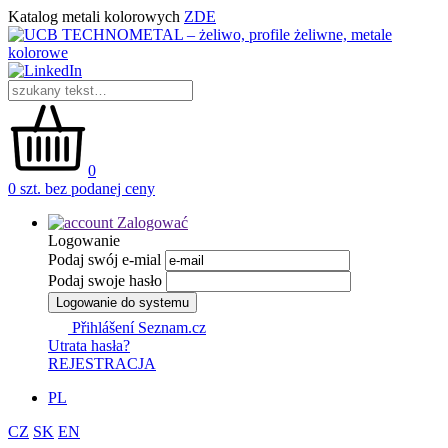
Katalog metali kolorowych
ZDE
0
0 szt. bez podanej ceny
Zalogować
Logowanie
Podaj swój e-mial
Podaj swoje hasło
Logowanie do systemu
Přihlášení Seznam.cz
Utrata hasła?
REJESTRACJA
PL
CZ
SK
EN