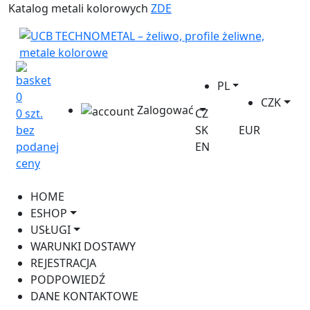
Katalog metali kolorowych
ZDE
PL
0
CZK
Zalogować
0 szt.
CZ
bez
SK
EUR
podanej
EN
ceny
HOME
ESHOP
USŁUGI
WARUNKI DOSTAWY
REJESTRACJA
PODPOWIEDŹ
DANE KONTAKTOWE