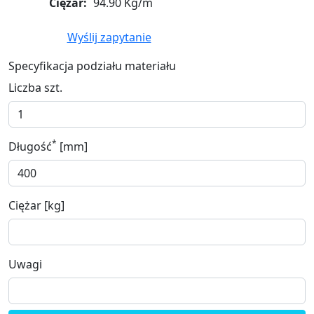
Ciężar:
94.90 Kg/m
Wyślij zapytanie
Specyfikacja podziału materiału
Liczba szt.
*
Długość
[mm]
Ciężar [kg]
Uwagi