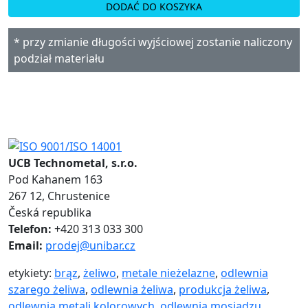
DODAĆ DO KOSZYKA
* przy zmianie długości wyjściowej zostanie naliczony
podział materiału
UCB Technometal, s.r.o.
Pod Kahanem 163
267 12, Chrustenice
Česká republika
Telefon:
+420 313 033 300
Email:
prodej@unibar.cz
etykiety:
brąz
,
żeliwo
,
metale nieżelazne
,
odlewnia
szarego żeliwa
,
odlewnia żeliwa
,
produkcja żeliwa
,
odlewnia metali kolorowych
,
odlewnia mosiądzu
,