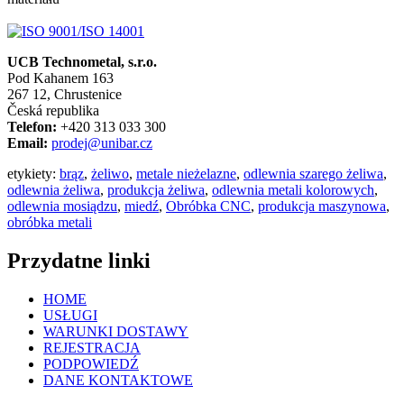
UCB Technometal, s.r.o.
Pod Kahanem 163
267 12, Chrustenice
Česká republika
Telefon:
+420 313 033 300
Email:
prodej@unibar.cz
etykiety:
brąz
,
żeliwo
,
metale nieżelazne
,
odlewnia szarego żeliwa
,
odlewnia żeliwa
,
produkcja żeliwa
,
odlewnia metali kolorowych
,
odlewnia mosiądzu
,
miedź
,
Obróbka CNC
,
produkcja maszynowa
,
obróbka metali
Przydatne linki
HOME
USŁUGI
WARUNKI DOSTAWY
REJESTRACJA
PODPOWIEDŹ
DANE KONTAKTOWE