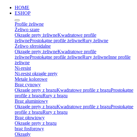
HOME
ESHOP
Profile żeliwne
Żeliwo szare
Okrągłe pręty żeliwne
Kwadratowe profile
żeliwne
Prostokątne profile żeliwne
Rury żeliwne
Żeliwo sferoidalne
Okrągłe pręty żeliwne
Kwadratowe profile
żeliwne
Prostokątne profile żeliwne
Rury żeliwne
Inne profile
żeliwne
Ni-resist
Ni-resist okrągłe pręty
Metale kolorowe
Brąz cynowy
Okrągłe pręty z brązu
Kwadratowe profile z brązu
Prostokątne
profile z brązu
Rury z brązu
Brąz aluminiowy
Okrągłe pręty z brązu
Kwadratowe profile z brązu
Prostokątne
profile z brązu
Rury z brązu
Brąz ołowiowy
Okrągłe pręty z brązu
brąz fosforowy
Okrągły