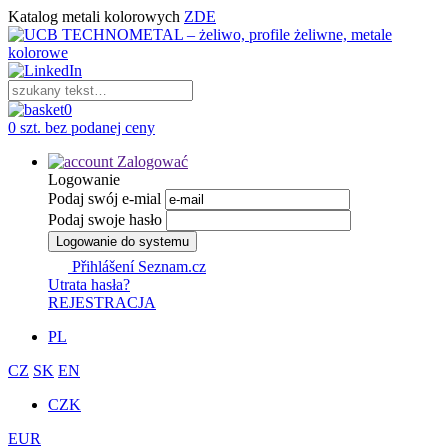
Katalog metali kolorowych
ZDE
0
0 szt. bez podanej ceny
Zalogować
Logowanie
Podaj swój e-mial
Podaj swoje hasło
Logowanie do systemu
Přihlášení Seznam.cz
Utrata hasła?
REJESTRACJA
PL
CZ
SK
EN
CZK
EUR