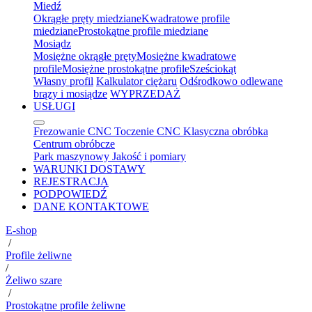
Miedź
Okrągłe pręty miedziane
Kwadratowe profile
miedziane
Prostokątne profile miedziane
Mosiądz
Mosiężne okrągłe pręty
Mosiężne kwadratowe
profile
Mosiężne prostokątne profile
Sześciokąt
Własny profil
Kalkulator ciężaru
Odśrodkowo odlewane
brązy i mosiądze
WYPRZEDAŻ
USŁUGI
Frezowanie CNC
Toczenie CNC
Klasyczna obróbka
Centrum obróbcze
Park maszynowy
Jakość i pomiary
WARUNKI DOSTAWY
REJESTRACJA
PODPOWIEDŹ
DANE KONTAKTOWE
E-shop
/
Profile żeliwne
/
Żeliwo szare
/
Prostokątne profile żeliwne