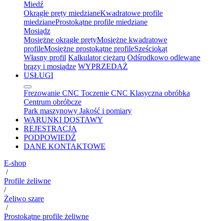
Miedź
Okrągłe pręty miedziane
Kwadratowe profile
miedziane
Prostokątne profile miedziane
Mosiądz
Mosiężne okrągłe pręty
Mosiężne kwadratowe
profile
Mosiężne prostokątne profile
Sześciokąt
Własny profil
Kalkulator ciężaru
Odśrodkowo odlewane
brązy i mosiądze
WYPRZEDAŻ
USŁUGI
Frezowanie CNC
Toczenie CNC
Klasyczna obróbka
Centrum obróbcze
Park maszynowy
Jakość i pomiary
WARUNKI DOSTAWY
REJESTRACJA
PODPOWIEDŹ
DANE KONTAKTOWE
E-shop
/
Profile żeliwne
/
Żeliwo szare
/
Prostokątne profile żeliwne