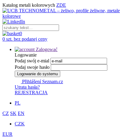
Katalog metali kolorowych
ZDE
0
0 szt. bez podanej ceny
Zalogować
Logowanie
Podaj swój e-mial
Podaj swoje hasło
Logowanie do systemu
Přihlášení Seznam.cz
Utrata hasła?
REJESTRACJA
PL
CZ
SK
EN
CZK
EUR