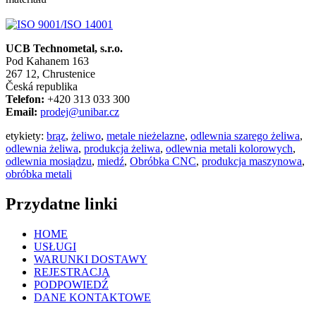
UCB Technometal, s.r.o.
Pod Kahanem 163
267 12, Chrustenice
Česká republika
Telefon:
+420 313 033 300
Email:
prodej@unibar.cz
etykiety:
brąz
,
żeliwo
,
metale nieżelazne
,
odlewnia szarego żeliwa
,
odlewnia żeliwa
,
produkcja żeliwa
,
odlewnia metali kolorowych
,
odlewnia mosiądzu
,
miedź
,
Obróbka CNC
,
produkcja maszynowa
,
obróbka metali
Przydatne linki
HOME
USŁUGI
WARUNKI DOSTAWY
REJESTRACJA
PODPOWIEDŹ
DANE KONTAKTOWE