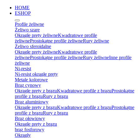
HOME
ESHOP
Profile żeliwne
Żeliwo szare
Okrągłe pręty żeliwne
Kwadratowe profile
żeliwne
Prostokątne profile żeliwne
Rury żeliwne
Żeliwo sferoidalne
Okrągłe pręty żeliwne
Kwadratowe profile
żeliwne
Prostokątne profile żeliwne
Rury żeliwne
Inne profile
żeliwne
Ni-resist
Ni-resist okrągłe pręty
Metale kolorowe
Brąz cynowy
Okrągłe pręty z brązu
Kwadratowe profile z brązu
Prostokątne
profile z brązu
Rury z brązu
Brąz aluminiowy
Okrągłe pręty z brązu
Kwadratowe profile z brązu
Prostokątne
profile z brązu
Rury z brązu
Brąz ołowiowy
Okrągłe pręty z brązu
brąz fosforowy
Okrągły