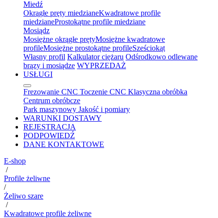
Miedź
Okrągłe pręty miedziane
Kwadratowe profile
miedziane
Prostokątne profile miedziane
Mosiądz
Mosiężne okrągłe pręty
Mosiężne kwadratowe
profile
Mosiężne prostokątne profile
Sześciokąt
Własny profil
Kalkulator ciężaru
Odśrodkowo odlewane
brązy i mosiądze
WYPRZEDAŻ
USŁUGI
Frezowanie CNC
Toczenie CNC
Klasyczna obróbka
Centrum obróbcze
Park maszynowy
Jakość i pomiary
WARUNKI DOSTAWY
REJESTRACJA
PODPOWIEDŹ
DANE KONTAKTOWE
E-shop
/
Profile żeliwne
/
Żeliwo szare
/
Kwadratowe profile żeliwne