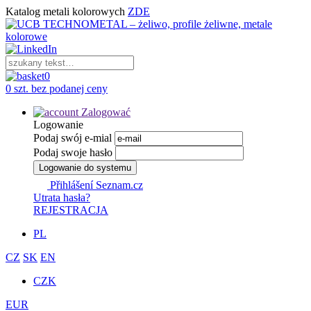
Katalog metali kolorowych
ZDE
0
0 szt. bez podanej ceny
Zalogować
Logowanie
Podaj swój e-mial
Podaj swoje hasło
Logowanie do systemu
Přihlášení Seznam.cz
Utrata hasła?
REJESTRACJA
PL
CZ
SK
EN
CZK
EUR