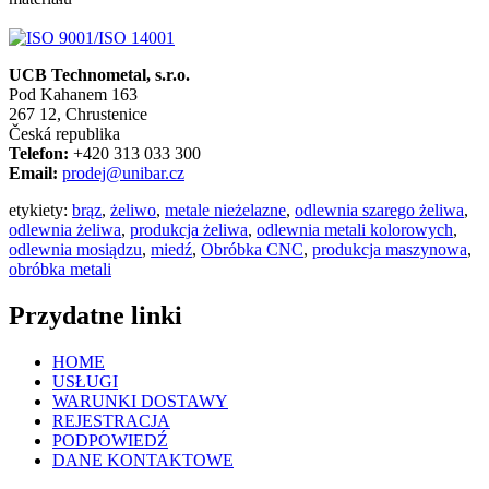
UCB Technometal, s.r.o.
Pod Kahanem 163
267 12, Chrustenice
Česká republika
Telefon:
+420 313 033 300
Email:
prodej@unibar.cz
etykiety:
brąz
,
żeliwo
,
metale nieżelazne
,
odlewnia szarego żeliwa
,
odlewnia żeliwa
,
produkcja żeliwa
,
odlewnia metali kolorowych
,
odlewnia mosiądzu
,
miedź
,
Obróbka CNC
,
produkcja maszynowa
,
obróbka metali
Przydatne linki
HOME
USŁUGI
WARUNKI DOSTAWY
REJESTRACJA
PODPOWIEDŹ
DANE KONTAKTOWE