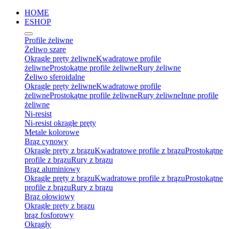
HOME
ESHOP
Profile żeliwne
Żeliwo szare
Okrągłe pręty żeliwne
Kwadratowe profile
żeliwne
Prostokątne profile żeliwne
Rury żeliwne
Żeliwo sferoidalne
Okrągłe pręty żeliwne
Kwadratowe profile
żeliwne
Prostokątne profile żeliwne
Rury żeliwne
Inne profile
żeliwne
Ni-resist
Ni-resist okrągłe pręty
Metale kolorowe
Brąz cynowy
Okrągłe pręty z brązu
Kwadratowe profile z brązu
Prostokątne
profile z brązu
Rury z brązu
Brąz aluminiowy
Okrągłe pręty z brązu
Kwadratowe profile z brązu
Prostokątne
profile z brązu
Rury z brązu
Brąz ołowiowy
Okrągłe pręty z brązu
brąz fosforowy
Okrągły