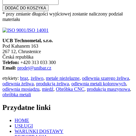
DODAĆ DO KOSZYKA
* przy zmianie długości wyjściowej zostanie naliczony podział
materiału
UCB Technometal, s.r.o.
Pod Kahanem 163
267 12, Chrustenice
Česká republika
Telefon:
+420 313 033 300
Email:
prodej@unibar.cz
etykiety:
brąz
,
żeliwo
,
metale nieżelazne
,
odlewnia szarego żeliwa
,
odlewnia żeliwa
,
produkcja żeliwa
,
odlewnia metali kolorowych
,
odlewnia mosiądzu
,
miedź
,
Obróbka CNC
,
produkcja maszynowa
,
obróbka metali
Przydatne linki
HOME
USŁUGI
WARUNKI DOSTAWY