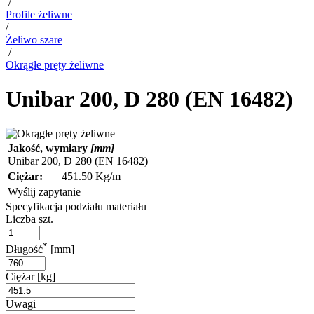
/
Profile żeliwne
/
Żeliwo szare
/
Okrągłe pręty żeliwne
Unibar 200, D 280 (EN 16482)
Jakość, wymiary
[mm]
Unibar 200, D 280 (EN 16482)
Ciężar:
451.50 Kg/m
Wyślij zapytanie
Specyfikacja podziału materiału
Liczba szt.
*
Długość
[mm]
Ciężar [kg]
Uwagi