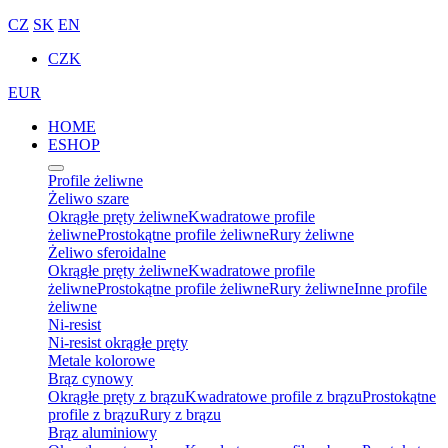
CZ
SK
EN
CZK
EUR
HOME
ESHOP
Profile żeliwne
Żeliwo szare
Okrągłe pręty żeliwne
Kwadratowe profile
żeliwne
Prostokątne profile żeliwne
Rury żeliwne
Żeliwo sferoidalne
Okrągłe pręty żeliwne
Kwadratowe profile
żeliwne
Prostokątne profile żeliwne
Rury żeliwne
Inne profile
żeliwne
Ni-resist
Ni-resist okrągłe pręty
Metale kolorowe
Brąz cynowy
Okrągłe pręty z brązu
Kwadratowe profile z brązu
Prostokątne
profile z brązu
Rury z brązu
Brąz aluminiowy