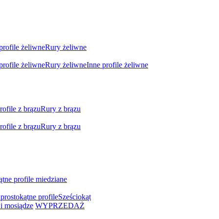
profile żeliwne
Rury żeliwne
profile żeliwne
Rury żeliwne
Inne profile żeliwne
rofile z brązu
Rury z brązu
rofile z brązu
Rury z brązu
ątne profile miedziane
prostokątne profile
Sześciokąt
i mosiądze
WYPRZEDAŻ