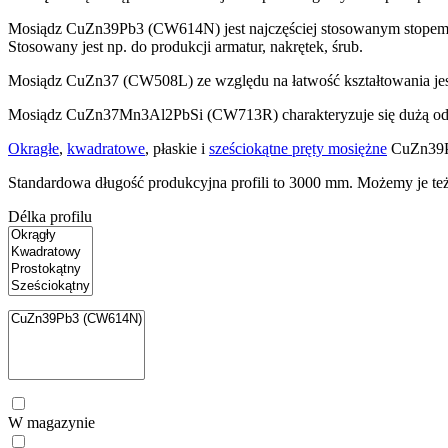
Mosiądz CuZn39Pb3 (CW614N) jest najczęściej stosowanym stopem mo
Stosowany jest np. do produkcji armatur, nakrętek, śrub.
Mosiądz CuZn37 (CW508L) ze względu na łatwość kształtowania jest 
Mosiądz CuZn37Mn3Al2PbSi (CW713R) charakteryzuje się dużą odporn
Okragłe
,
kwadratowe
, płaskie i
sześciokątne pręty mosiężne
CuZn39Pb
Standardowa długość produkcyjna profili to 3000 mm. Możemy je też 
Délka profilu
W magazynie