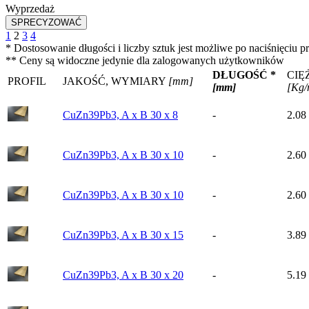
Wyprzedaż
1
2
3
4
* Dostosowanie długości i liczby sztuk jest możliwe po naciśnięc
** Ceny są widoczne jedynie dla zalogowanych użytkowników
DŁUGOŚĆ *
CIĘ
PROFIL
JAKOŚĆ, WYMIARY
[mm]
[mm]
[Kg/
CuZn39Pb3, A x B 30 x 8
-
2.08
CuZn39Pb3, A x B 30 x 10
-
2.60
CuZn39Pb3, A x B 30 x 10
-
2.60
CuZn39Pb3, A x B 30 x 15
-
3.89
CuZn39Pb3, A x B 30 x 20
-
5.19