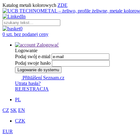
Katalog metali kolorowych
ZDE
0
0 szt. bez podanej ceny
Zalogować
Logowanie
Podaj swój e-mial
Podaj swoje hasło
Logowanie do systemu
Přihlášení Seznam.cz
Utrata hasła?
REJESTRACJA
PL
CZ
SK
EN
CZK
EUR