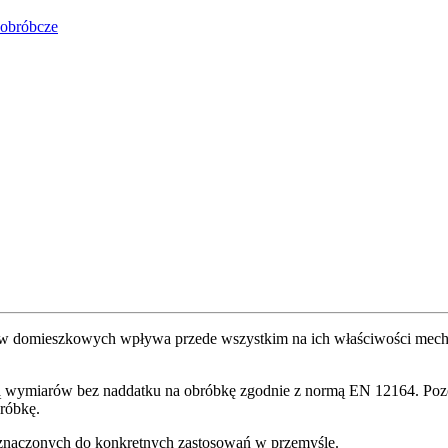
obróbcze
w domieszkowych wpływa przede wszystkim na ich właściwości mechani
ncją wymiarów bez naddatku na obróbkę zgodnie z normą EN 12164. Pozo
bróbkę.
eznaczonych do konkretnych zastosowań w przemyśle.