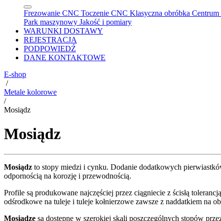
Frezowanie CNC
Toczenie CNC
Klasyczna obróbka
Centrum 
Park maszynowy
Jakość i pomiary
WARUNKI DOSTAWY
REJESTRACJA
PODPOWIEDŹ
DANE KONTAKTOWE
E-shop
/
Metale kolorowe
/
Mosiądz
Mosiądz
Mosiądz
to stopy miedzi i cynku. Dodanie dodatkowych pierwiastkó
odpornością na korozję i przewodnością.
Profile są produkowane najczęściej przez ciągniecie z ścisłą tolera
odśrodkowe na tuleje i tuleje kołnierzowe zawsze z naddatkiem na o
Mosiądze
są dostępne w szerokiej skali poszczególnych stopów prz