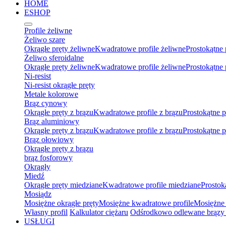
HOME
ESHOP
Profile żeliwne
Żeliwo szare
Okrągłe pręty żeliwne
Kwadratowe profile żeliwne
Prostokątne 
Żeliwo sferoidalne
Okrągłe pręty żeliwne
Kwadratowe profile żeliwne
Prostokątne 
Ni-resist
Ni-resist okrągłe pręty
Metale kolorowe
Brąz cynowy
Okrągłe pręty z brązu
Kwadratowe profile z brązu
Prostokątne p
Brąz aluminiowy
Okrągłe pręty z brązu
Kwadratowe profile z brązu
Prostokątne p
Brąz ołowiowy
Okrągłe pręty z brązu
brąz fosforowy
Okrągły
Miedź
Okrągłe pręty miedziane
Kwadratowe profile miedziane
Prostok
Mosiądz
Mosiężne okrągłe pręty
Mosiężne kwadratowe profile
Mosiężne 
Własny profil
Kalkulator ciężaru
Odśrodkowo odlewane brązy 
USŁUGI