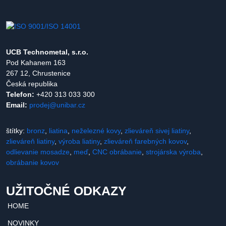
UCB Technometal, s.r.o.
Pod Kahanem 163
267 12, Chrustenice
Česká republika
Telefon:
+420 313 033 300
Email:
prodej@unibar.cz
štítky:
bronz
,
liatina
,
neželezné kovy
,
zlieváreň sivej liatiny
,
zlieváreň liatiny
,
výroba liatiny
,
zlieváreň farebných kovov
,
odlievanie mosadze
,
meď
,
CNC obrábanie
,
strojárska výroba
,
obrábanie kovov
UŽITOČNÉ ODKAZY
HOME
NOVINKY