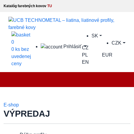
Katalóg farebných kovov
TU
SK
0
CZK
Prihlásiť
CZ
0 ks bez
PL
EUR
uvedenej
EN
ceny
E-shop
VÝPREDAJ