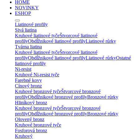
HOME
NOVINKY
ESHOP
Liatinové profily
Sivá liatina
Kruhové liatinové tyče
Štvorcové liatinové
profily
Obdĺžnikové liatinové profily
Liatinové rúrky
Tvárna liatina
Kruhové liatinové tyče
Štvorcové liatinové
profily
Obdĺžnikové liatinové profily
Liatinové rúrky
Ostatné
liatinové profily
Ni-resist
Kruhové Ni-resist tyče
Farebné kovy
Cínový bronz
Kruhové bronzové tyče
Štvorcové bronzové
profily
Obdĺžnikové bronzové profily
Bronzové rúrky
Hliníkový bronz
Kruhové bronzové tyče
Štvorcové bronzové
profily
Obdĺžnikové bronzové profily
Bronzové rúrky
Olovený bronz
Kruhové bronzové tyče
Fosforová bronz
Kruhový