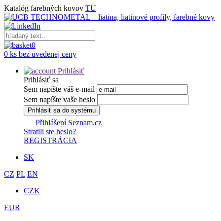
Katalóg farebných kovov
TU
0
0 ks bez uvedenej ceny
Prihlásiť
Prihlásiť sa
Sem napíšte váš e-mail
Sem napíšte vaše heslo
Prihlásiť sa do systému
Přihlášení Seznam.cz
Stratili ste heslo?
REGISTRÁCIA
SK
CZ
PL
EN
CZK
EUR