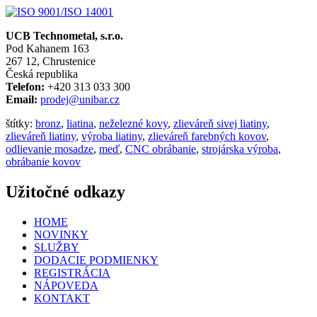
UCB Technometal, s.r.o.
Pod Kahanem 163
267 12, Chrustenice
Česká republika
Telefon:
+420 313 033 300
Email:
prodej@unibar.cz
štítky:
bronz
,
liatina
,
neželezné kovy
,
zlieváreň sivej liatiny
,
zlieváreň liatiny
,
výroba liatiny
,
zlieváreň farebných kovov
,
odlievanie mosadze
,
meď
,
CNC obrábanie
,
strojárska výroba
,
obrábanie kovov
Užitočné odkazy
HOME
NOVINKY
SLUŽBY
DODACIE PODMIENKY
REGISTRÁCIA
NÁPOVEDA
KONTAKT