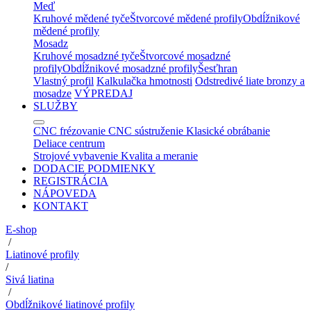
Meď
Kruhové mědené tyče
Štvorcové mědené profily
Obdĺžnikové
mědené profily
Mosadz
Kruhové mosadzné tyče
Štvorcové mosadzné
profily
Obdĺžnikové mosadzné profily
Šesťhran
Vlastný profil
Kalkulačka hmotnosti
Odstredivé liate bronzy a
mosadze
VÝPREDAJ
SLUŽBY
CNC frézovanie
CNC sústruženie
Klasické obrábanie
Deliace centrum
Strojové vybavenie
Kvalita a meranie
DODACIE PODMIENKY
REGISTRÁCIA
NÁPOVEDA
KONTAKT
E-shop
/
Liatinové profily
/
Sivá liatina
/
Obdĺžnikové liatinové profily