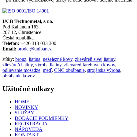
UCB Technometal, s.r.o.
Pod Kahanem 163
267 12, Chrustenice
Česká republika
Telefon:
+420 313 033 300
Email:
prodej@unibar.cz
štítky:
bronz
,
liatina
,
neželezné kovy
,
zlieváreň sivej liatiny
,
zlieváreň liatiny
,
výroba liatiny
,
zlieváreň farebných kovov
,
odlievanie mosadze
,
meď
,
CNC obrábanie
,
strojárska výroba
,
obrábanie kovov
Užitočné odkazy
HOME
NOVINKY
SLUŽBY
DODACIE PODMIENKY
REGISTRÁCIA
NÁPOVEDA
KONTAKT