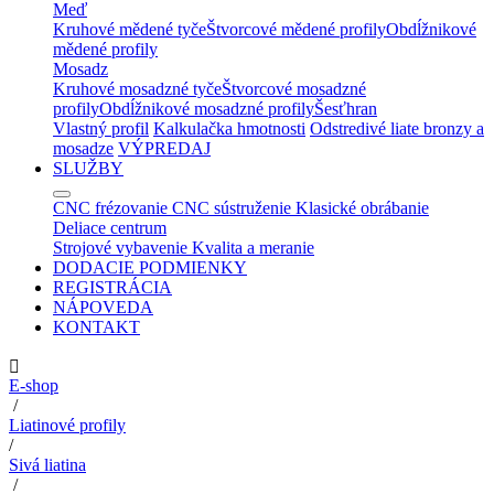
Meď
Kruhové mědené tyče
Štvorcové mědené profily
Obdĺžnikové
mědené profily
Mosadz
Kruhové mosadzné tyče
Štvorcové mosadzné
profily
Obdĺžnikové mosadzné profily
Šesťhran
Vlastný profil
Kalkulačka hmotnosti
Odstredivé liate bronzy a
mosadze
VÝPREDAJ
SLUŽBY
CNC frézovanie
CNC sústruženie
Klasické obrábanie
Deliace centrum
Strojové vybavenie
Kvalita a meranie
DODACIE PODMIENKY
REGISTRÁCIA
NÁPOVEDA
KONTAKT
E-shop
/
Liatinové profily
/
Sivá liatina
/