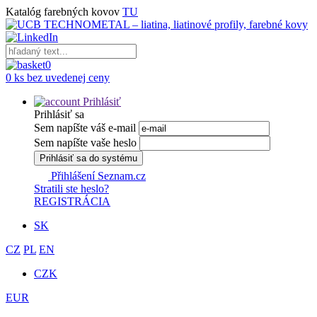
Katalóg farebných kovov
TU
0
0 ks bez uvedenej ceny
Prihlásiť
Prihlásiť sa
Sem napíšte váš e-mail
Sem napíšte vaše heslo
Prihlásiť sa do systému
Přihlášení Seznam.cz
Stratili ste heslo?
REGISTRÁCIA
SK
CZ
PL
EN
CZK
EUR