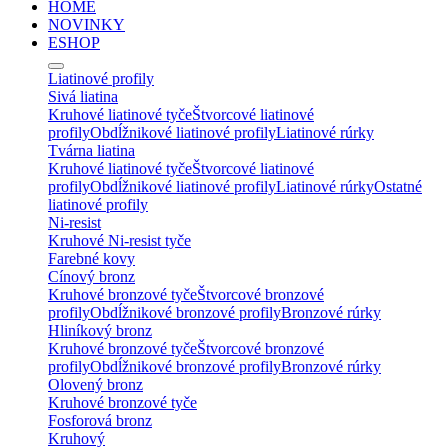
HOME
NOVINKY
ESHOP
Liatinové profily
Sivá liatina
Kruhové liatinové tyče
Štvorcové liatinové
profily
Obdĺžnikové liatinové profily
Liatinové rúrky
Tvárna liatina
Kruhové liatinové tyče
Štvorcové liatinové
profily
Obdĺžnikové liatinové profily
Liatinové rúrky
Ostatné
liatinové profily
Ni-resist
Kruhové Ni-resist tyče
Farebné kovy
Cínový bronz
Kruhové bronzové tyče
Štvorcové bronzové
profily
Obdĺžnikové bronzové profily
Bronzové rúrky
Hliníkový bronz
Kruhové bronzové tyče
Štvorcové bronzové
profily
Obdĺžnikové bronzové profily
Bronzové rúrky
Olovený bronz
Kruhové bronzové tyče
Fosforová bronz
Kruhový