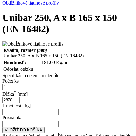
Obdĺžnikové liatinové profily
Unibar 250, A x B 165 x 150
(EN 16482)
Kvalita, rozmer
[mm]
Unibar 250, A x B 165 x 150 (EN 16482)
Hmotnosť:
181.00 Kg/m
Odoslať otázku
Špecifikácia delenia materiálu
Počet ks
*
Dĺžka
[mm]
Hmotnosť [kg]
Poznámka
VLOŽIŤ DO KOŠÍKA
* pri zmene východiskovej dĺžky sa bude účtovať delenie materiálu