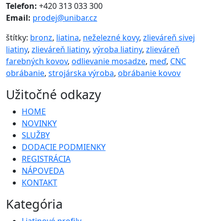
Telefon:
+420 313 033 300
Email:
prodej@unibar.cz
štítky:
bronz
,
liatina
,
neželezné kovy
,
zlieváreň sivej
liatiny
,
zlieváreň liatiny
,
výroba liatiny
,
zlieváreň
farebných kovov
,
odlievanie mosadze
,
meď
,
CNC
obrábanie
,
strojárska výroba
,
obrábanie kovov
Užitočné odkazy
HOME
NOVINKY
SLUŽBY
DODACIE PODMIENKY
REGISTRÁCIA
NÁPOVEDA
KONTAKT
Kategória
Liatinové profily