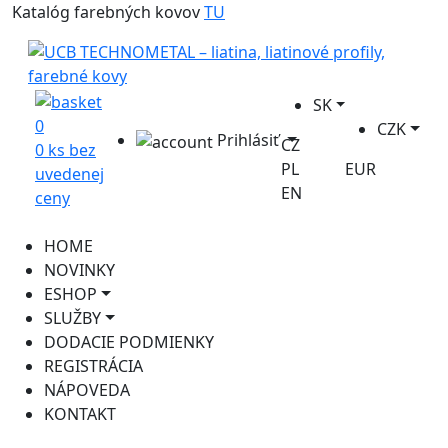
Katalóg farebných kovov
TU
SK
0
CZK
Prihlásiť
CZ
0 ks bez
PL
EUR
uvedenej
EN
ceny
HOME
NOVINKY
ESHOP
SLUŽBY
DODACIE PODMIENKY
REGISTRÁCIA
NÁPOVEDA
KONTAKT