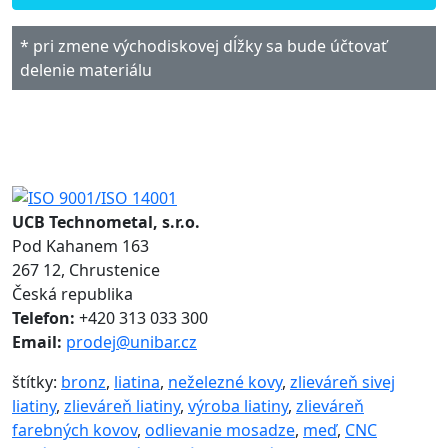
* pri zmene východiskovej dĺžky sa bude účtovať
delenie materiálu
UCB Technometal, s.r.o.
Pod Kahanem 163
267 12, Chrustenice
Česká republika
Telefon:
+420 313 033 300
Email:
prodej@unibar.cz
štítky:
bronz
,
liatina
,
neželezné kovy
,
zlieváreň sivej
liatiny
,
zlieváreň liatiny
,
výroba liatiny
,
zlieváreň
farebných kovov
,
odlievanie mosadze
,
meď
,
CNC