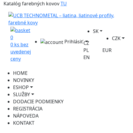
Katalóg farebných kovov
TU
SK
0
CZK
Prihlásiť
CZ
0 ks bez
PL
EUR
uvedenej
EN
ceny
HOME
NOVINKY
ESHOP
SLUŽBY
DODACIE PODMIENKY
REGISTRÁCIA
NÁPOVEDA
KONTAKT