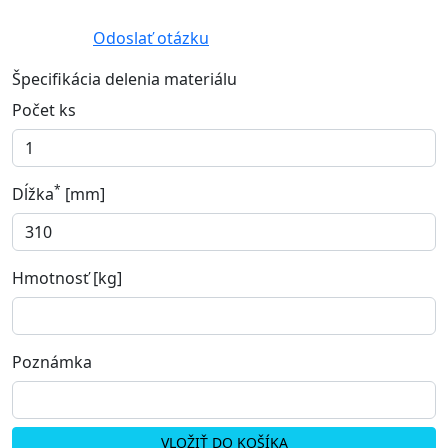
Odoslať otázku
Špecifikácia delenia materiálu
Počet ks
*
Dĺžka
[mm]
Hmotnosť [kg]
Poznámka
VLOŽIŤ DO KOŠÍKA